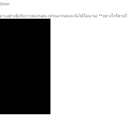
170mm
 เหมาะอย่างยิ่งกับการสแกนคน (ส่วนมากคนจะนิ่งได้ไม่นาน) **อย่างไรก็ตามไ