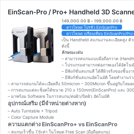
EinScan-Pro / Pro+ Handheld 3D Scann
Price
149,000.00
฿
–
199,000.00
฿
range
ดาวโหลด โปรชัว EinScanPro
149,0
ดาวโหลด เปรียบเทียบ EinScanPro/Pro
throu
เป็น Handheld สแกนงานละเอียดสูง ตัว
199,0
ดังนี้
ลักษณะเด่น
– สามารถสแกนแบบมือถือกวาด (Handhe
– โปรแกรมสามารถต่อภาพเองได้อัตโนมัติ
– มีฟังก์ชั่นสแกนสี ได้สีผิวจริงของชิ้
– มีฟังก์ชั่นสแกนอัตโนมัติ โดยทำงานร
– สามารถสแกนได้ละเอียดถึง 50micron – 300Micron ขึ้นอยู่กับโหม
– การสแกนแต่ละช็อตได้ขนาด 210 x 150mm(EinScanPro) และ 30
– มาพร้อม Software ในการสแกน/ต่อผิว/ปิดผิว อัตโนมัติ
อุปกรณ์เสริม (มีจำหน่ายต่างหาก)
– Auto Turntable + Tripod
– Color Capture Module
ความแตกต่าง EinScanPro+ vs EinScanPro
– สแกนเร็วขี้น 7.6เท่า ในโหมด Free Scan (มือถือสแกน)