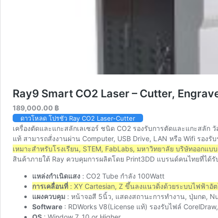
Ray9 Smart CO2 Laser – Cutter, Engr
189,000.00
฿
ดาวโหลด โปรชัว Ray CO2 Laser-Cutter
เครื่องตัดและแกะสลักเลเซอร์ ชนิด CO2 รองรับการตัดและแกะสลัก วัสด
แท้ สามารถสั่งงานผ่าน Computer, USB Drive, LAN หรือ Wifi รองรับ
เหมาะสำหรับโรงเรียน, STEM, FabLabs, มหาวิทยาลัย บริษัทออกแบบ
สินค้าภายใต้ Ray ควบคุมการผลิตโดย Print3DD แบรนด์คนไทยที่ได้รั
แหล่งกำเนิดแสง
: CO2 Tube กำลัง 100Watt
การเคลื่อนที่
: XY Cartesian, Z ขึ้นลงแนวดิ่งด้วยระบบไฟฟ้าอัต
แผงควบคุม
: หน้าจอสี 5นิ้ว, แสดงสถานะการทำงาน, ปุ่มกด, 
Software
:
RDWorks V8(License แท้)
รองรับไฟล์ CorelDraw,
OS
: Window 7, 10 or Higher