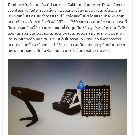
Turntable ไปตำแหน่งอื่น ก็ต้องทำการ Calibrate ใหม่ (More Detail Coming
soon) ซึ่งการ Auto-Scan นั้นเราเพียงแค่วางชิ้นงานบนฐานเท่านั้น แล้วกด
เริ่ม Scan โปรแกรมจะทำการสแกนให้เราโดยอัตโนมัติ โดยสแกนทีละ 45องศา
สแกนทั้งหมด 8 shot จึงได้ไฟล์ 3มิติครบ 360องศา นอกจากนี้ความสามารถที่
ดีมากของเครื่องนี้คือ สามารถสแกนซ้ำในมุมเดิม หรือ มุมอื่นๆได้ หลายครั้งอีก
ด้วย ในกรณีที่วัตถุมีมุมอับในด้านต่างๆ เช่นด้านบน หรือ ด้านล่าง (ตัวอย่างที่
เรานำมาแสดงคือ ผลทุเรียน ที่มีมุมอับในการสแกนเยอะมาก จึงต้องทำการ
สแกนหลายครั้ง ผลที่ออกมา ทำให้เราสามารถเก็บมุมต่างๆ ทุเรียนในบทความ
นี้เราสแกนทั้งหมด 3ครั้ง 3มุม ผมที่ออกมาได้นั้นน่าพอใจอย่างยิ่ง)