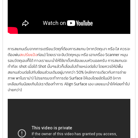
การสแกนเริ่มจากการเตรียมวัตถุที่ต้องการสแกน (หากวัตถุเงา หรือ ใส ควรจะ
ต้องพ่น
สเปร์ยแป้ง
ก่อน) โดยเราจะจับวัตถุหมุน หรือ เอาเครื่อง Scanner หมุน
รอบวัตถุเองก็ได้ ทางเราแนะนำให้ใช้ขาตั้งกล้องแบบหัวบอลครับ การสแกนจะ
ทำทีละ shot เมื่อได้ Shot นั้นๆแล้วก็เลื่อนไปตำแหน่งต่อไป โดยควรให้มีพื้น
สแกนส่วนต่อไปทับซ้อนส่วนเดิมอยู่มากกว่า 50% (หลักการเดียวกับการถ่าย
ภาพ พาโนราม่า) โปรแกรมจะทำการต่อ Surface ให้เองโดยอัตโนมัติ (หาก
เหลือมกันน้อยเกินไปเราต้องทำการ Align Surface เอง เลยแนะนำให้ค่อยทำไป
ง่ายกว่า)