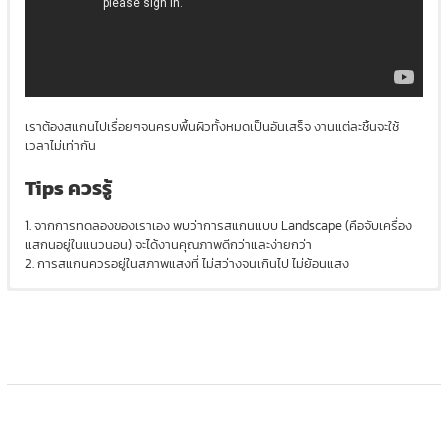
เราต้องสแกนไปเรื่อยๆจนครบพื้นผิวทั้งหมดเป็นอันเสร็จ งานแต่ละชิ้นจะใช้
เวลาไม่เท่ากัน
Tips ควรรู้
1. จากการทดลองของเราเอง พบว่าการสแกนแบบ Landscape (คือจับเครื่อง
แสกนอยู่ในแนวนอน) จะได้งานคุณภาพดีกว่าและง่ายกว่า
2. การสแกนควรอยู่ในสภาพแสงที่ ไม่สว่างจนเกินไป ไม่ย้อนแสง
แก้ปัญหาเบื้องต้น
Download
โปรแกรม EinScan >>
https://www.einscan.com/support/download/
ดูตัวอย่างงานแสกนได้ที่ >>
https://sketchfab.com/print3dd