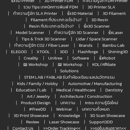
👍3D Printer
3D Printer FDM
ทำความรู้จัก FDM Printer
รวม Tips เทคนิคการพิมพ์ FDM
3D Printer SLA
ทำความรู้จัก SLA Printer
👍3D Material
3D Filament
Filament กี่ประเภท อะไรบ้าง?
3D Resin
Resin กี่ประเภท อะไรบ้าง?
👍3D Scanner
Model Scanner
ทำความรู้จัก 3D Scanner
👍Laser
Tips & Trick 3D Scanner
Lidar / Space Scanner
ทำความรู้จัก CO2 / Fiber Laser
Brands
Bambu Lab
ELEGOO
XTOOL
3DD
Flashforge
Shining3D
Creality
Unitree
Software
👍Robot
📖 Workshop
📖 Workshop
KOL/Affiliate
Solutions
STEM LAB / FABLAB รับทำห้องเรียน แลปนวัตกรรม
Kids / Family / Hobby
Automotive / Manufacturing
Education / Lab
Medical / Healthcare
Dentistry
Art / Jewelry
Architecture / Construction
Product Design
บทความ
Intro ความรู้มือใหม่
#FreeDD
Webinar
บทความทั้งหมด
3D Print Showcase
Knowledge
3D Scan Showcase
Review
Laser Showcase
Support3DD
Contact Us
>>Order Tracking<<
>>ขอใบเสนอราคา<<