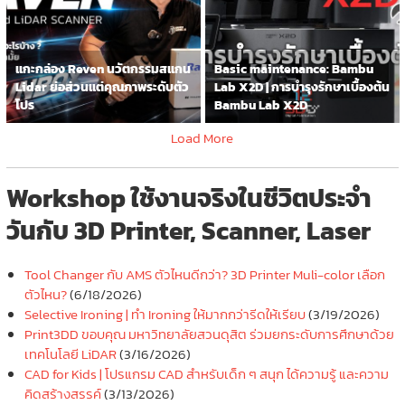
แกะกล่อง Reven นวัตกรรมสแกน
Basic maintenance: Bambu
Lidar ย่อส่วนแต่คุณภาพระดับตัว
Lab X2D | การบำรุงรักษาเบื้องต้น
โปร
Bambu Lab X2D
Load More
Workshop ใช้งานจริงในชีวิตประจำ
วันกับ 3D Printer, Scanner, Laser
Tool Changer กับ AMS ตัวไหนดีกว่า? 3D Printer Muli-color เลือก
ตัวไหน?
(6/18/2026)
Selective Ironing | ทำ Ironing ให้มากกว่ารีดให้เรียบ
(3/19/2026)
Print3DD ขอบคุณ มหาวิทยาลัยสวนดุสิต ร่วมยกระดับการศึกษาด้วย
เทคโนโลยี LiDAR
(3/16/2026)
CAD for Kids | โปรแกรม CAD สำหรับเด็ก ๆ สนุก ได้ความรู้ และความ
คิดสร้างสรรค์
(3/13/2026)