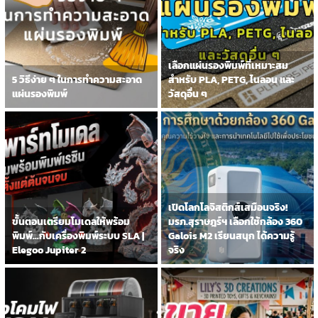
เลือกแผ่นรองพิมพ์ที่เหมาะสม
5 วิธีง่าย ๆ ในการทำความสะอาด
สำหรับ PLA, PETG, ไนลอน และ
แผ่นรองพิมพ์
วัสดุอื่น ๆ
เปิดโลกโลจิสติกส์เสมือนจริง!
ขั้นตอนเตรียมโมเดลให้พร้อม
มรภ.สุราษฎร์ฯ เลือกใช้กล้อง 360
พิมพ์…กับเครื่องพิมพ์ระบบ SLA |
Galois M2 เรียนสนุก ได้ความรู้
Elegoo Jupiter 2
จริง