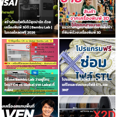
สร้างโคมไฟต้นไม้สุดน่ารัก ด้วย
เครื่องพิมพ์ 3มิติ | Bambu Lab |
แนวทางกฎหมายในการขายสินค้า
โมเดลโหลดฟรี 2026
ที่พิมพ์ด้วยเครื่องพิมพ์ 3D
วิธีเชค Bambu Lab ว่าอยู่โซน
โปรแกรมแก้ไขไฟล์ STL ฟรี: วิธี
ไหน? CN vs Global จาก Label ที่
แก้ไขและซ่อมแซมไฟล์ STL และ
กล่อง
3MF