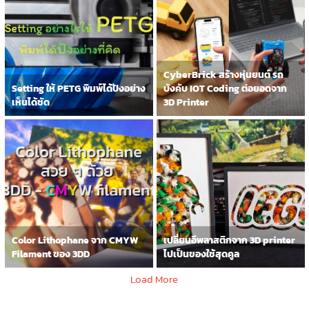
CyberBrick สร้างหุ่นยนต์ รถ
Setting ให้ PETG พิมพ์ได้ปังอย่าง
บังคับ IOT Coding ต่อยอดจาก
เห็นได้ชัด
3D Printer
Color Lithophane จาก CMYW
เปลี่ยนอึพลาสติกจาก 3D printer
Filament ของ 3DD
ไปเป็นของใช้สุดคูล
Load More