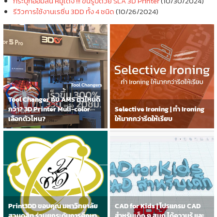
กระปุกออมสิน หมูเด้ง !!! ขึ้นรูปด้วย SLA 3D Printer
(10/30/2024)
รีวิวการใช้งานเรซิ่น 3DD ทั้ง 4 ชนิด
(10/26/2024)
Tool Changer กับ AMS ตัวไหนดี
กว่า? 3D Printer Muli-color
Selective Ironing | ทำ Ironing
เลือกตัวไหน?
ให้มากกว่ารีดให้เรียบ
Print3DD ขอบคุณ มหาวิทยาลัย
CAD for Kids | โปรแกรม CAD
สวนดุสิต ร่วมยกระดับการศึกษา
สำหรับเด็ก ๆ สนุก ได้ความรู้ และ