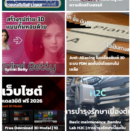
ด้วยเทคโนโลยี LiDAR
ความคิดสร้างสรรค์
Anti-Aliasing ในเครื่องพิมพ์ 3D
ระบบ FDM ลดขั้นบันไดแทบไม่
Spiral Betty
เหลือ
Basic maintenance: Bambu
Free Download 3D Model | 10
Lab H2C | การบำรุงรักษาเบื้องต้น