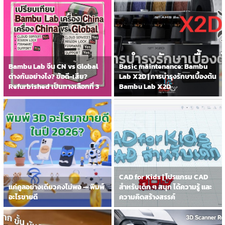
Bambu Lab จีน CN vs Global
Basic maintenance: Bambu
ต่างกันอย่างไง? ข้อดี-เสีย?
Lab X2D | การบำรุงรักษาเบื้องต้น
Refurbished เป็นทางเลือกที่ 3
Bambu Lab X2D
CAD for Kids | โปรแกรม CAD
แค่คูลอย่างเดียวคงไม่พอ — พิมพ์
สำหรับเด็ก ๆ สนุก ได้ความรู้ และ
อะไรขายดี
ความคิดสร้างสรรค์