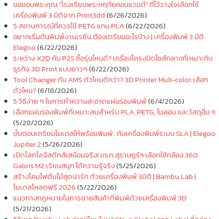
ขอขอบพระคุณ “โรงเรียนพระหฤทัยคอนแวนต์” ที่ไว้วางใจเลือกใช้
เครื่องพิมพ์ 3 มิติจาก Print3dd
(6/26/2026)
5 สถานการณ์ที่ควรใช้ PETG แทน PLA
(6/22/2026)
อยากเริ่มต้นพิมพ์งานเรซิ่น ต้องเตรียมอะไรบ้าง | เครื่องพิมพ์ 3 มิติ
Elegoo
(6/22/2026)
ระหว่าง X2D กับ P2S ซื้อรุ่นไหนดี? เครื่องโครงปิดไซส์กลางที่เหมาะกับ
ธุรกิจ 3D Print แบบยาวๆ
(6/22/2026)
Tool Changer กับ AMS ตัวไหนดีกว่า? 3D Printer Muli-color เลือก
ตัวไหน?
(6/18/2026)
5 วิธีง่าย ๆ ในการทำความสะอาดแผ่นรองพิมพ์
(6/4/2026)
เลือกแผ่นรองพิมพ์ที่เหมาะสมสำหรับ PLA, PETG, ไนลอน และวัสดุอื่น ๆ
(5/28/2026)
ขั้นตอนเตรียมโมเดลให้พร้อมพิมพ์…กับเครื่องพิมพ์ระบบ SLA | Elegoo
Jupiter 2
(5/26/2026)
เปิดโลกโลจิสติกส์เสมือนจริง! มรภ.สุราษฎร์ฯ เลือกใช้กล้อง 360
Galois M2 เรียนสนุก ได้ความรู้จริง
(5/25/2026)
สร้างโคมไฟต้นไม้สุดน่ารัก ด้วยเครื่องพิมพ์ 3มิติ | Bambu Lab |
โมเดลโหลดฟรี 2026
(5/22/2026)
แนวทางกฎหมายในการขายสินค้าที่พิมพ์ด้วยเครื่องพิมพ์ 3D
(5/21/2026)