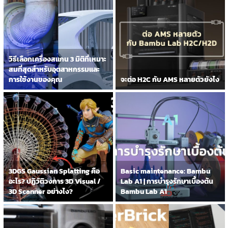
วิธีเลือกเครื่องสแกน 3 มิติที่เหมาะ
สมที่สุดสำหรับอุตสาหกรรมและ
การใช้งานของคุณ
จะต่อ H2C กับ AMS หลายตัวยังไง
3DGS Gaussian Splatting คือ
Basic maintenance: Bambu
อะไร? ปฏิวัติวงการ 3D Visual /
Lab A1 | การบำรุงรักษาเบื้องต้น
3D Scanner อย่างไง?
Bambu Lab A1