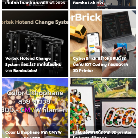
เว็บไซต์ โหลดโมเดล3มิติ ฟรี 2026
Bambu Lab H2C
Vortek Hotend Change
CyberBrick สร้างหุ่นยนต์ รถ
System คืออะไร? เทคโนโลยีใหม่
บังคับ IOT Coding ต่อยอดจาก
จาก Bambulabs!
3D Printer
Color Lithophane จาก CMYW
เปลี่ยนอึพลาสติกจาก 3D printer