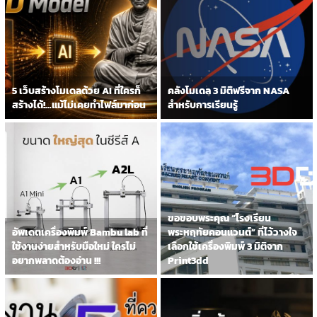
5 เว็บสร้างโมเดลด้วย AI ที่ใครก็
คลังโมเดล 3 มิติฟรีจาก NASA
สร้างได้!…แม้ไม่เคยทำไฟล์มาก่อน
สำหรับการเรียนรู้
ขอขอบพระคุณ “โรงเรียน
อัพเดตเครื่องพิมพ์ Bambu lab ที่
พระหฤทัยคอนแวนต์” ที่ไว้วางใจ
ใช้งานง่ายสำหรับมือใหม่ ใครไม่
เลือกใช้เครื่องพิมพ์ 3 มิติจาก
อยากพลาดต้องอ่าน !!!
Print3dd