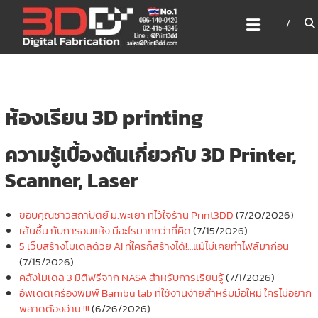
Skip
3DD DIGITAL FABRICATION
to
เครื่องพิมพ์3มิติ สแกนเนอร์
content
เลเซอร์
3DD Digital Fabrication 3D Printer | 3D Scanner |
Laser
ห้องเรียน 3D printing
ความรู้เบื้องต้นเกี่ยวกับ 3D Printer,
Scanner, Laser
ขอบคุณชาวสถาปัตย์ ม.พะเยา ที่ไว้ใจร้าน Print3DD
(7/20/2026)
เส้นชื้น กับการอบแห้ง มีอะไรมากกว่าที่คิด
(7/15/2026)
5 เว็บสร้างโมเดลด้วย AI ที่ใครก็สร้างได้!…แม้ไม่เคยทำไฟล์มาก่อน
(7/15/2026)
คลังโมเดล 3 มิติฟรีจาก NASA สำหรับการเรียนรู้
(7/1/2026)
อัพเดตเครื่องพิมพ์ Bambu lab ที่ใช้งานง่ายสำหรับมือใหม่ ใครไม่อยาก
พลาดต้องอ่าน !!!
(6/26/2026)