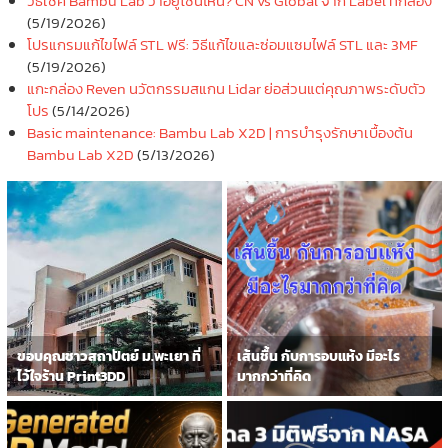
วิธีเชค Bambu Lab ว่าอยู่โซนไหน? CN vs Global จาก Label ที่กล่อง
(5/19/2026)
โปรแกรมแก้ไขไฟล์ STL ฟรี: วิธีแก้ไขและซ่อมแซมไฟล์ STL และ 3MF
(5/19/2026)
แกะกล่อง Reven นวัตกรรมสแกน Lidar ย่อส่วนแต่คุณภาพระดับตัว
โปร
(5/14/2026)
Basic maintenance: Bambu Lab X2D | การบำรุงรักษาเบื้องต้น
Bambu Lab X2D
(5/13/2026)
ขอบคุณชาวสถาปัตย์ ม.พะเยา ที่
เส้นชื้น กับการอบแห้ง มีอะไร
ไว้ใจร้าน Print3DD
มากกว่าที่คิด