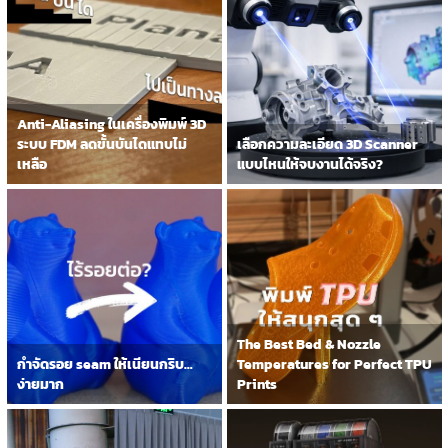
Anti-Aliasing ในเครื่องพิมพ์ 3D
ระบบ FDM ลดขั้นบันไดแทบไม่
เลือกความละเอียด 3D Scanner
เหลือ
แบบไหนให้จบงานได้จริง?
The Best Bed & Nozzle
กำจัดรอย seam ให้เนียนกริบ…
Temperatures for Perfect TPU
ง่ายมาก
Prints