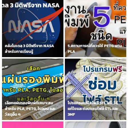
คลังโมเดล 3 มิติฟรีจาก NASA
5 สถานการณ์ที่ควรใช้ PETG แทน
สำหรับการเรียนรู้
PLA
เลือกแผ่นรองพิมพ์ที่เหมาะสม
โปรแกรมแก้ไขไฟล์ STL ฟรี: วิธี
สำหรับ PLA, PETG, ไนลอน และ
แก้ไขและซ่อมแซมไฟล์ STL และ
วัสดุอื่น ๆ
3MF