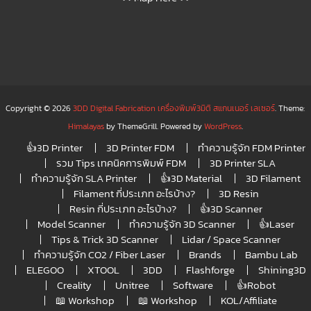
Copyright © 2026
3DD Digital Fabrication เครื่องพิมพ์3มิติ สแกนเนอร์ เลเซอร์
. Theme:
Himalayas
by ThemeGrill. Powered by
WordPress
.
👍3D Printer
3D Printer FDM
ทำความรู้จัก FDM Printer
รวม Tips เทคนิคการพิมพ์ FDM
3D Printer SLA
ทำความรู้จัก SLA Printer
👍3D Material
3D Filament
Filament กี่ประเภท อะไรบ้าง?
3D Resin
Resin กี่ประเภท อะไรบ้าง?
👍3D Scanner
Model Scanner
ทำความรู้จัก 3D Scanner
👍Laser
Tips & Trick 3D Scanner
Lidar / Space Scanner
ทำความรู้จัก CO2 / Fiber Laser
Brands
Bambu Lab
ELEGOO
XTOOL
3DD
Flashforge
Shining3D
Creality
Unitree
Software
👍Robot
📖 Workshop
📖 Workshop
KOL/Affiliate