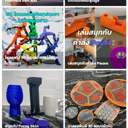
Filament ของ 3DD
ไปเป็นของใช้สุดคูล
โหลดฟรี!! 50 โมเดลที่ช่วยให้สนุก
ในวันหยุด
เล่นสนุกกับคำสั่ง Pause
สนุกกับ Fuzzy Skin
มาลองพิมพ์ 3D ลงบนผ้ากัน