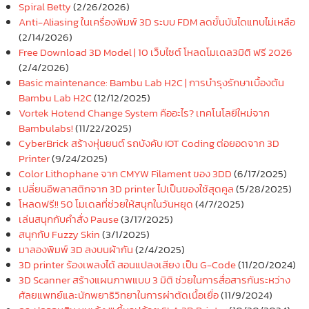
Spiral Betty
(2/26/2026)
Anti-Aliasing ในเครื่องพิมพ์ 3D ระบบ FDM ลดขั้นบันไดแทบไม่เหลือ
(2/14/2026)
Free Download 3D Model | 10 เว็บไซต์ โหลดโมเดล3มิติ ฟรี 2026
(2/4/2026)
Basic maintenance: Bambu Lab H2C | การบำรุงรักษาเบื้องต้น
Bambu Lab H2C
(12/12/2025)
Vortek Hotend Change System คืออะไร? เทคโนโลยีใหม่จาก
Bambulabs!
(11/22/2025)
CyberBrick สร้างหุ่นยนต์ รถบังคับ IOT Coding ต่อยอดจาก 3D
Printer
(9/24/2025)
Color Lithophane จาก CMYW Filament ของ 3DD
(6/17/2025)
เปลี่ยนอึพลาสติกจาก 3D printer ไปเป็นของใช้สุดคูล
(5/28/2025)
โหลดฟรี!! 50 โมเดลที่ช่วยให้สนุกในวันหยุด
(4/7/2025)
เล่นสนุกกับคำสั่ง Pause
(3/17/2025)
สนุกกับ Fuzzy Skin
(3/1/2025)
มาลองพิมพ์ 3D ลงบนผ้ากัน
(2/4/2025)
3D printer ร้องเพลงได้ สอนแปลงเสียง เป็น G-Code
(11/20/2024)
3D Scanner สร้างแผนภาพแบบ 3 มิติ ช่วยในการสื่อสารกันระหว่าง
ศัลยแพทย์และนักพยาธิวิทยาในการผ่าตัดเนื้อเยื่อ
(11/9/2024)