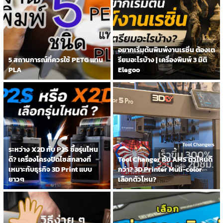
อยากเริ่มต้นพิมพ์งานเรซิ่น ต้องเต
5 สถานการณ์ที่ควรใช้ PETG แทน
รียมอะไรบ้าง | เครื่องพิมพ์ 3 มิติ
PLA
Elegoo
ระหว่าง X2D กับ P2S ซื้อรุ่นไหน
ดี? เครื่องโครงปิดไซส์กลางที่
Tool Changer กับ AMS ตัวไหนดี
เหมาะกับธุรกิจ 3D Print แบบ
กว่า? 3D Printer Muli-color
ยาวๆ
เลือกตัวไหน?