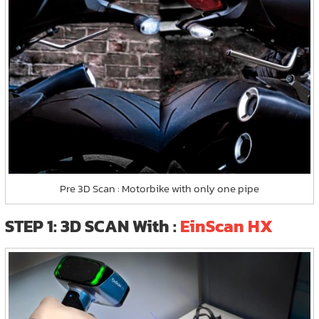
Pre 3D Scan : Motorbike with only one pipe
STEP 1: 3D SCAN With :
EinScan HX