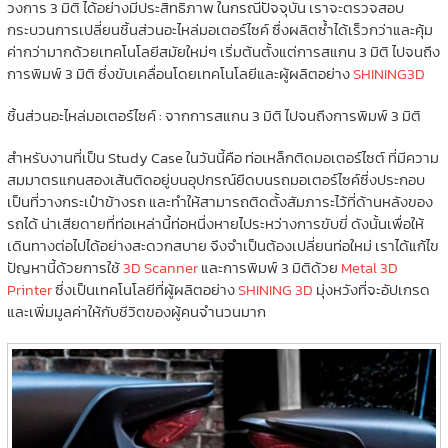
วงการ 3 มิติ ได้อย่างมีประสิทธิภาพ ในกรณีปัจจุบัน เราจะตรวจสอบ
กระบวนการเปลี่ยนชิ้นส่วนอะไหล่มอเตอร์ไซค์ ซึ่งผลิตซ้ำได้เร็วกว่าและคุ้ม
ค่ากว่ามากด้วยเทคโนโลยีสมัยใหม่ๆ เริ่มต้นตั้งแต่การสแกน 3 มิติ ไปจนถึง
การพิมพ์ 3 มิติ ซึ่งขับเคลื่อนโดยเทคโนโลยีและผู้ผลิตอย่าง
SHINING3D
ชิ้นส่วนอะไหล่มอเตอร์ไซค์ : จากการสแกน 3 มิติ ไปจนถึงการพิมพ์ 3 มิติ
สำหรับงานที่เป็น Study Case ในวันนี้คือ ท่อเหล็กติดมอเตอร์ไซต์ ที่มีความ
สมมาตรแกนสองเส้นติดอยู่บนอุปกรณ์ยึดบนรถมอเตอร์ไซค์ซึ่งประกอบ
เป็นที่วางกระเป๋าข้างรถ และทำให้สามารถติดตั้งสัมภาระไว้ที่ด้านหลังของ
รถได้ น่าเสียดายที่ท่อเหล่านี้ท่อหนึ่งหายไประหว่างการขับขี่ ดังนั้นเพื่อให้
เดินทางต่อไปได้อย่างสะดวกสบาย จึงจำเป็นต้องเปลี่ยนท่อใหม่ เราได้แก้ไข
ปัญหานี้ด้วยการใช้
3D Scanner
และการพิมพ์ 3 มิติด้วย
Metal 3D
Printer
ซึ่งเป็นเทคโนโลยีที่ผู้ผลิตอย่าง
SHINING 3D
มุ่งหวังที่จะอัปเกรด
และเพิ่มมูลค่าให้กับชีวิตของผู้คนจำนวนมาก