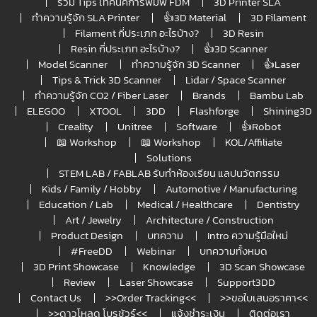
รวม Tips เทคนิคการพิมพ์ FDM
3D Printer SLA
ทำความรู้จัก SLA Printer
👍3D Material
3D Filament
Filament กี่ประเภท อะไรบ้าง?
3D Resin
Resin กี่ประเภท อะไรบ้าง?
👍3D Scanner
Model Scanner
ทำความรู้จัก 3D Scanner
👍Laser
Tips & Trick 3D Scanner
Lidar / Space Scanner
ทำความรู้จัก CO2 / Fiber Laser
Brands
Bambu Lab
ELEGOO
XTOOL
3DD
Flashforge
Shining3D
Creality
Unitree
Software
👍Robot
📖 Workshop
📖 Workshop
KOL/Affiliate
Solutions
STEM LAB / FABLAB รับทำห้องเรียน แลปนวัตกรรม
Kids / Family / Hobby
Automotive / Manufacturing
Education / Lab
Medical / Healthcare
Dentistry
Art / Jewelry
Architecture / Construction
Product Design
บทความ
Intro ความรู้มือใหม่
#FreeDD
Webinar
บทความทั้งหมด
3D Print Showcase
Knowledge
3D Scan Showcase
Review
Laser Showcase
Support3DD
Contact Us
>>Order Tracking<<
>>ขอใบเสนอราคา<<
>>ดาวโหลด โบรชัวร์<<
แจ้งชำระเงิน
ติดต่อเรา