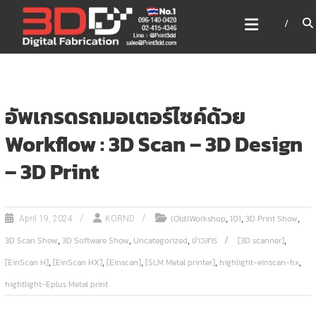
Skip
3DD DIGITAL FABRICATION
to
เครื่องพิมพ์3มิติ สแกนเนอร์
content
เลเซอร์
3DD Digital Fabrication 3D Printer | 3D Scanner |
Laser
อัพเกรดรถมอเตอร์ไซค์ด้วย
Workflow : 3D Scan – 3D Design
– 3D Print
,
,
,
(Old)Workshop
101
3D Print Show
April 19, 2024
KORND
,
,
,
,
3D Scan Show
3D Software Show
Uncategorized
ข่าวสาร
[3D scanner]
,
,
,
,
,
[EinScan H]
[EinScan HX]
[Einscan]
[SLM Metal printer]
highlight-einscan-hx
hightlight-Eplus Metal print