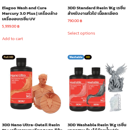
Elegoo Wash and Cure
3DD Standard Resin 1Kg เรซิ่น
Mercury 3.0 Plus | เครื่องล้าง
สำหรับงานทั่วไป เนื้อละเอียด
เครื่องอบเรซิ่น UV
790.00
฿
5,999.00
฿
This
Select options
product
Add to cart
has
multiple
variants.
Full HD
Washable
HD
The
options
may
be
chosen
on
the
product
page
3DD Nano Ultra-Detail Resin
3DD Washable Resin 1Kg เรซิ่น