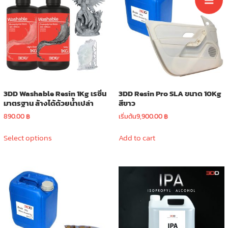
options
may
be
chosen
on
the
product
page
3DD Washable Resin 1Kg เรซิ่น
3DD Resin Pro SLA ขนาด 10Kg
มาตรฐาน ล้างได้ด้วยน้ำเปล่า
สีขาว
890.00
฿
เริ่มต้น
9,900.00
฿
This
Select options
Add to cart
product
has
multiple
variants.
The
options
may
be