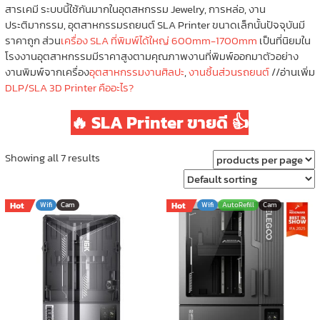
สารเคมี ระบบนี้ใช้กันมากในอุตสหกรรม Jewelry, การหล่อ, งาน
ประติมากรรม, อุตสาหกรรมรถยนต์ SLA Printer ขนาดเล็กนั้นปัจจุบันมี
ราคาถูก ส่วน
เครื่อง SLA ที่พิมพ์ได้ใหญ่ 600mm-1700mm
เป็นที่นิยมใน
โรงงานอุตสาหกรรมมีราคาสูงตามคุณภาพงานที่พิมพ์ออกมาตัวอย่าง
งานพิมพ์จากเครื่อง
อุตสาหกรรมงานศิลปะ
,
งานชิ้นส่วนรถยนต์
//อ่านเพิ่ม
DLP/SLA 3D Printer คืออะไร?
🔥 SLA Printer ขายดี 👍
Showing all 7 results
Hot
Wifi
Cam
Hot
Wifi
AutoRefill
Cam