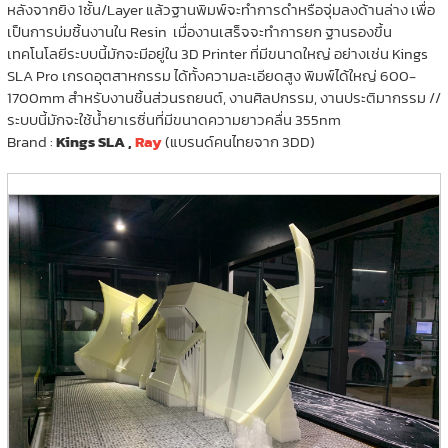
หลังจากยิง 1ชั้น/Layer แล้วฐานพิมพ์จะทำการดำหรือจุ่มลงด้านล่าง เพื่อ
เป็นการบ่มชิ้นงานใน Resin เมื่องานเสร็จจะทำการยก ฐานรองขึ้น
เทคโนโลยีระบบนี้มักจะมีอยู่ใน 3D Printer ที่มีขนาดใหญ่ อย่างเช่น Kings
SLA Pro เกรดอุตสาหกรรม ได้ทั้งความละเอียดสูง พิมพ์ได้ใหญ่ 600-
1700mm สำหรับงานชิ้นส่วนรถยนต์, งานศิลปกรรม, งานประติมากรรม //
ระบบนี้มักจะใช้น้ำยาเรซิ่นที่มีขนาดความยาวคลื่น 355nm
Brand :
Kings SLA ,
Ray
(แบรนด์คนไทยจาก 3DD)