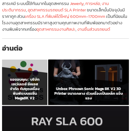
สารเคมี ระบบนี้ใช้กันมากในอุตสหกรรม
Jewerly
,
การหล่อ, งาน
ประติมากรรม
,
อุตสาหกรรมรถยนต์
SLA Printer
ขนาดเล็กนั้นปัจจุบันมี
ราคาถูก ส่วน
เครื่อง SLA ที่พิมพ์ได้ใหญ่ 600mm-1700mm
เป็นที่นิยมใน
โรงงานอุตสาหกรรมมีราคาสูงตามคุณภาพงานที่พิมพ์ออกมาตัวอย่าง
งานพิมพ์จากเครื่อง
อุตสาหกรรมงานศิลปะ
,
งานชิ้นส่วนรถยนต์
อ่านต่อ
ขอขอบคุณ : บริษัท
เซเว่นเดย์ ซัคเซส
Unbox Phrozen Sonic Mega 8K V2 3D
จำกัด กับชุดเครื่อง
Printer ขนาดกลาง ตัวเครื่องเป็นเหล็ก แข็ง
พิมพ์ระบบเรซิ่น
แรง
Mega8K V2