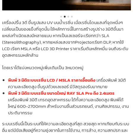
เครื่องปริ้น 3ดี ขึ้นรูปแสง UV บนน้ำเรซิ่น เมื่อเรซิ่นโดนแสงที่จุดหนึ่งๆ
เปลี่ยนเป็นของแข็งที่จุดนั้น ใช้หลักการนี้ในการสร้างรูปร่าง 3มิติขึ้นมา
แหล่งกำเนิดแสงมีหลายแบบ หากเป็นเลเซอร์จะเรียกกว่า SLA
(Stereolithography), หากแหล่งแสงจากProjectorเรียก DLP, หากใช้
LCD เรียก MSLA หรือ LCD 3D Printer ราคาเริ่มต้นหลักหมื่น จนถึงระดับ
อุตสหกรรมหลักล้าน
โดยเราได้แบ่งหมวดหมู่เพิ่มเติมเป็น 3หมวดหมู่
พิมพ์ 3 มิติระบบเรซิ่น LCD / MSLA ราคาเอื้อมถึง
เครื่องพิมพ์ 3มิติ
ความละเอียดสูง ขึ้นรูปด้วยเลเซอร์ มีวัสดุรองรับมากมาย
พิมพ์ 3 มิติระบบเรซิ่น ขนาดใหญ่ RAY SLA Pro ถึง 2.4เมตร
เครื่องพิมพ์ 3มิติ เกรดอุตสาหกรรม ได้ทั้งความละเอียดสูง พิมพ์ได้
ใหญ่ 600-2700mm สำหรับงานชิ้นส่วนรถยนต์, งานศิลปกรรม, งาน
ประติมากรรม
ระบบเรซิ่นนี้เป็นระบบที่ให้ความละเอียดสูงที่สุด สวยสุด หากเทียบกับระบบ
อื่น แต่มีข้อเสียอยู่ที่ความยุ่งยากในการใช้งาน, การล้าง, ความสกปรก และ