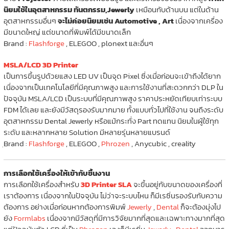
นิยมใช้ในอุตสาหกรรม ทันตกรรม,Jewerly
เหมือนกับด้านบน แต่ในด้าน
อุตสาหกรรมอื่นๆ
จะไม่ค่อยนิยมเช่น Automotive , Art
เนื่องจากเครื่อง
มีขนาดใหญ่ แต่ขนาดที่พิมพ์ได้มีขนาดเล็ก
Brand :
Flashforge
, ELEGOO , plonext และอื่นๆ
MSLA/LCD 3D Printer
เป็นการขึ้นรูปด้วยแสง LED UV เป็นจุด Pixel ซึ่งเมื่อก่อนจะเข้าถึงได้ยาก
เนื่องจากเป็นเทคโนโลยีที่มีคุณภาพสูง และการใช้งานที่สะดวกกว่า DLP ใน
ปัจจุบัน MSLA/LCD เป็นระบบที่มีคุณภาพสูง ราคาประหยัดเทียบเท่าระบบ
FDM ได้เลย และยังมีวัสดุรองรับมากมาย ทั้งแบบทั่วไปที่ใช้งาน จนถึงระดับ
อุตสาหกรรม Dental Jewerly หรือแม้กระทั่ง Part ทดแทน นิยมในผู้ใช้ทุก
ระดับ และหลากหลาย Solution มีหลายรุ่นหลายแบรนด์
ฺBrand :
Flashforge
, ELEGOO ,
Phrozen
, Anycubic , creality
การเลือกใช้เครื่องให้เข้ากับชิ้นงาน
การเลือกใช้เครื่องสำหรับ
3D Printer SLA
จะขึ้นอยู่กับขนาดของเครื่องที่
เราต้องการ เนื่องจากในปัจจุบัน ไม่ว่าจะระบบไหน ก็มีเรซิ่นรองรับกับความ
ต้องการ อย่างเมื่อก่อนหากต้องการพิมพ์
Jewerly
,
Dental
ก็จะต้องมุ่งไป
ยัง
Formlabs
เนื่องจากมีวัสดุที่มีการวิจัยมากที่สุดและเฉพาะทางมากที่สุด