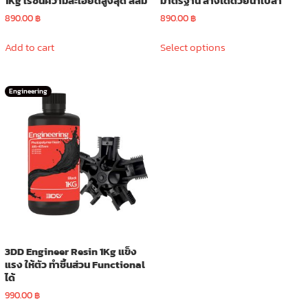
1Kg เรซิ่นความละเอียดสูงสุด สีส้ม
มาตรฐาน ล้างได้ด้วยน้ำเปล่า
890.00
฿
890.00
฿
This
Add to cart
Select options
product
has
multiple
Engineering
variants.
The
options
may
be
chosen
on
the
product
page
3DD Engineer Resin 1Kg แข็ง
แรง ให้ตัว ทำชิ้นส่วน Functional
ได้
990.00
฿