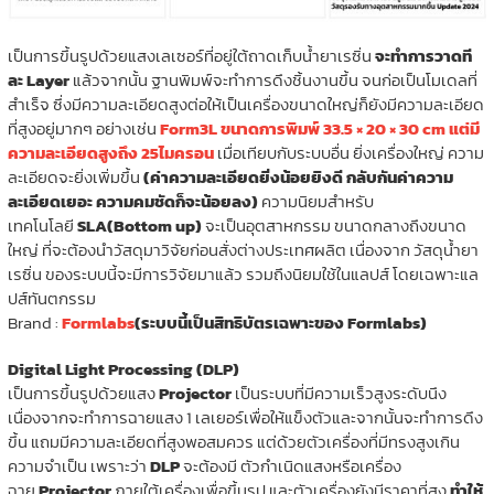
เป็นการขึ้นรูปด้วยแสงเลเซอร์ที่อยู่ใต้ถาดเก็บน้ำยาเรซิ่น
จะทำการวาดที
ละ Layer
แล้วจากนั้น ฐานพิมพ์จะทำการดึงชิ้นงานขึ้น จนก่อเป็นโมเดลที่
สำเร็จ ซึ่งมีความละเอียดสูงต่อให้เป็นเครื่องขนาดใหญ่ก็ยังมีความละเอียด
ที่สูงอยู่มากๆ อย่างเช่น
Form3L ขนาดการพิมพ์ 33.5 × 20 × 30 cm แต่มี
ความละเอียดสูงถึง 25ไมครอน
เมื่อเทียบกับระบบอื่น ยิ่งเครื่องใหญ่ ความ
ละเอียดจะยิ่งเพิ่มขึ้น
(ค่าความละเอียดยิ่งน้อยยิงดี กลับกันค่าความ
ละเอียดเยอะ ความคมชัดก็จะน้อยลง)
ความนิยมสำหรับ
เทคโนโลยี
SLA(Bottom up)
จะเป็นอุตสาหกรรม ขนาดกลางถึงขนาด
ใหญ่ ที่จะต้องนำวัสดุมาวิจัยก่อนสั่งต่างประเทศผลิต เนื่องจาก วัสดุน้ำยา
เรซิ่น ของระบบนี้จะมีการวิจัยมาแล้ว รวมถึงนิยมใช้ในแลปส์ โดยเฉพาะแล
ปส์ทันตกรรม
Brand :
Formlabs
(ระบบนี้เป็นสิทธิบัตรเฉพาะของ Formlabs)
Digital Light Processing (DLP)
เป็นการขึ้นรูปด้วยแสง
Projector
เป็นระบบที่มีความเร็วสูงระดับนึง
เนื่องจากจะทำการฉายแสง 1 เลเยอร์เพื่อให้แข็งตัวและจากนั้นจะทำการดึง
ขึ้น แถมมีความละเอียดที่สูงพอสมควร แต่ด้วยตัวเครื่องที่มีทรงสูงเกิน
ความจำเป็น เพราะว่า
DLP
จะต้องมี ตัวกำเนิดแสงหรือเครื่อง
ฉาย
Projector
ภายใต้เครื่องเพื่อขึ้นรูป และตัวเครื่องยังมีราคาที่สูง
ทำให้