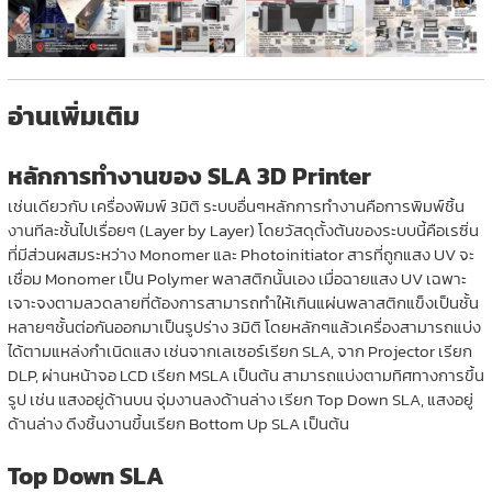
อ่านเพิ่มเติม
หลักการทำงานของ SLA 3D Printer
เช่นเดียวกับ เครื่องพิมพ์ 3มิติ ระบบอื่นๆหลักการทำงานคือการพิมพ์ชิ้น
งานทีละชั้นไปเรื่อยๆ (Layer by Layer) โดยวัสดุตั้งต้นของระบบนี้คือเรซิ่น
ที่มีส่วนผสมระหว่าง Monomer และ Photoinitiator สารที่ถูกแสง UV จะ
เชื่อม Monomer เป็น Polymer พลาสติกนั้นเอง เมื่อฉายแสง UV เฉพาะ
เจาะจงตามลวดลายที่ต้องการสามารถทำให้เกินแผ่นพลาสติกแข็งเป็นชั้น
หลายๆชั้นต่อกันออกมาเป็นรูปร่าง 3มิติ โดยหลักๆแล้วเครื่องสามารถแบ่ง
ได้ตามแหล่งกำเนิดแสง เช่นจากเลเซอร์เรียก SLA, จาก Projector เรียก
DLP, ผ่านหน้าจอ LCD เรียก MSLA เป็นต้น สามารถแบ่งตามทิศทางการขึ้น
รูป เช่น แสงอยู่ด้านบน จุ่มงานลงด้านล่าง เรียก Top Down SLA, แสงอยู่
ด้านล่าง ดึงชิ้นงานขึ้นเรียก Bottom Up SLA เป็นต้น
Top Down SLA