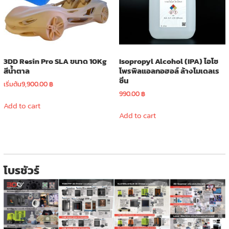
chosen
on
the
product
page
3DD Resin Pro SLA ขนาด 10Kg
Isopropyl Alcohol (IPA) ไอโซ
สีน้ำตาล
โพรพิลแอลกอฮอล์ ล้างโมเดลเร
ซิ่น
เริ่มต้น
9,900.00
฿
990.00
฿
Add to cart
Add to cart
โบรชัวร์