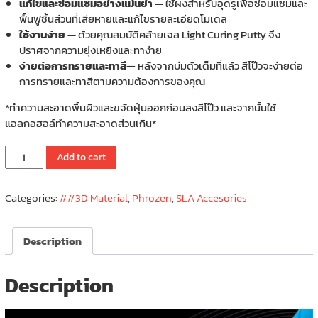
แก้ไขและซ่อมแซมอย่างแม่นยำ —
ใช้ผงสำหรับอุดรูเพื่อซ่อมแซมและ
ฟื้นฟูชิ้นส่วนที่เสียหายและแก้ไขรายละเอียดโมเดล
ใช้งานง่าย —
ด้วยคุณสมบัติคล้ายเจล Light Curing Putty จึง
ปราศจากความยุ่งเหยิงและทาง่าย
ง่ายต่อการทรายและทาสี
— หลังจากบ่มตัวเต็มที่แล้ว สีโป๊วจะง่ายต่อ
การทรายและทาสีตามความต้องการของคุณ
*
ทำความสะอาดพื้นผิวและขจัดฝุ่นออกก่อนลงสีโป๊ว และจากนั้นใช้
แอลกอฮอล์ทำความสะอาดส่วนเกิน*
Phrozen
Add to cart
Light
Curing
Categories:
##3D Material
,
Phrozen
,
SLA Accesories
Putty
60g
(Cures
Description
in
15
Seconds)
Description
quantity