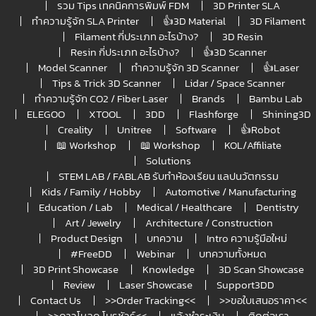
รวม Tips เทคนิคการพิมพ์ FDM
3D Printer SLA
ทำความรู้จัก SLA Printer
👍3D Material
3D Filament
Filament กี่ประเภท อะไรบ้าง?
3D Resin
Resin กี่ประเภท อะไรบ้าง?
👍3D Scanner
Model Scanner
ทำความรู้จัก 3D Scanner
👍Laser
Tips & Trick 3D Scanner
Lidar / Space Scanner
ทำความรู้จัก CO2 / Fiber Laser
Brands
Bambu Lab
ELEGOO
XTOOL
3DD
Flashforge
Shining3D
Creality
Unitree
Software
👍Robot
📖 Workshop
📖 Workshop
KOL/Affiliate
Solutions
STEM LAB / FABLAB รับทำห้องเรียน แลปนวัตกรรม
Kids / Family / Hobby
Automotive / Manufacturing
Education / Lab
Medical / Healthcare
Dentistry
Art / Jewelry
Architecture / Construction
Product Design
บทความ
Intro ความรู้มือใหม่
#FreeDD
Webinar
บทความทั้งหมด
3D Print Showcase
Knowledge
3D Scan Showcase
Review
Laser Showcase
Support3DD
Contact Us
>>Order Tracking<<
>>ขอใบเสนอราคา<<
>>ดาวโหลด โบรชัวร์<<
แจ้งชำระเงิน
ติดต่อเรา