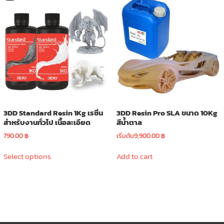
variants.
The
options
may
be
chosen
on
the
product
page
3DD Standard Resin 1Kg เรซิ่น
3DD Resin Pro SLA ขนาด 10Kg
สำหรับงานทั่วไป เนื้อละเอียด
สีน้ำตาล
790.00
฿
เริ่มต้น
9,900.00
฿
This
Select options
Add to cart
product
has
multiple
variants.
The
options