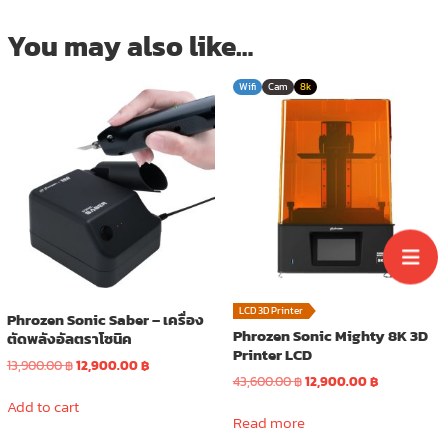
You may also like…
Wifi
Cam
8k
LCD 3D Printer
Phrozen Sonic Saber – เครื่อง
Phrozen Sonic Mighty 8K 3D
ตัดพลังอัลตราโซนิค
Printer LCD
Original
Current
13,900.00
฿
12,900.00
฿
Original
Current
43,600.00
฿
12,900.00
฿
price
price
price
price
was:
is:
Add to cart
was:
is:
Read more
13,900.00 ฿.
12,900.00 ฿.
43,600.00 ฿.
12,900.00 ฿.