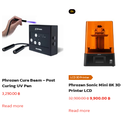
8k
LCD 3D Printer
Phrozen Cure Beam – Post
Phrozen Sonic Mini 8K 3D
Curing UV Pen
Printer LCD
3,290.00
฿
Original
Current
32,900.00
฿
9,900.00
฿
price
price
Read more
was:
is:
Read more
32,900.00 ฿.
9,900.00 ฿.