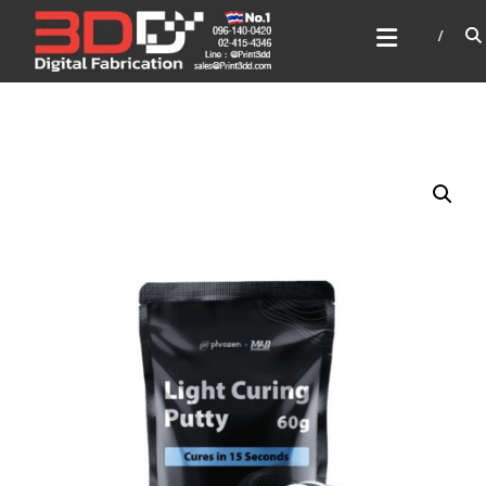
Skip
3DD DIGITAL FABRICATION
to
เครื่องพิมพ์3มิติ สแกนเนอร์
content
เลเซอร์
3DD Digital Fabrication 3D Printer | 3D Scanner |
Laser