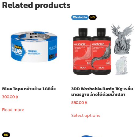
Related products
Washable
HD
Blue Tape หน้ากว้าง 1.88นิ้ว
3DD Washable Resin 1Kg เรซิ่น
มาตรฐาน ล้างได้ด้วยน้ำเปล่า
300.00
฿
890.00
฿
Read more
This
Select options
product
has
multiple
HD