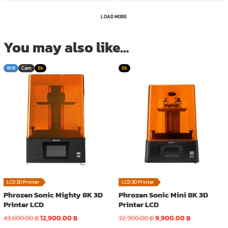
LOAD MORE
You may also like…
Wifi
Cam
8k
8k
LCD 3D Printer
LCD 3D Printer
Phrozen Sonic Mighty 8K 3D
Phrozen Sonic Mini 8K 3D
Printer LCD
Printer LCD
Original
Current
Original
Current
43,600.00
฿
12,900.00
฿
32,900.00
฿
9,900.00
฿
price
price
price
price