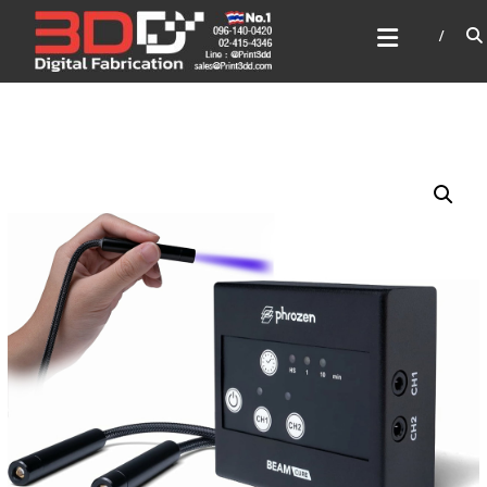
Skip
3DD DIGITAL FABRICATION
to
เครื่องพิมพ์3มิติ สแกนเนอร์
content
เลเซอร์
3DD Digital Fabrication 3D Printer | 3D Scanner |
Laser