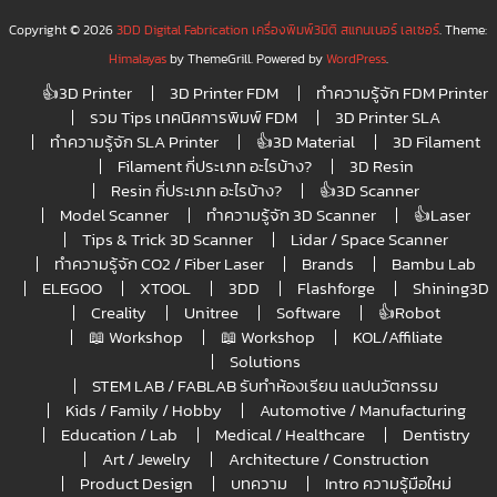
Copyright © 2026
3DD Digital Fabrication เครื่องพิมพ์3มิติ สแกนเนอร์ เลเซอร์
. Theme:
Himalayas
by ThemeGrill. Powered by
WordPress
.
👍3D Printer
3D Printer FDM
ทำความรู้จัก FDM Printer
รวม Tips เทคนิคการพิมพ์ FDM
3D Printer SLA
ทำความรู้จัก SLA Printer
👍3D Material
3D Filament
Filament กี่ประเภท อะไรบ้าง?
3D Resin
Resin กี่ประเภท อะไรบ้าง?
👍3D Scanner
Model Scanner
ทำความรู้จัก 3D Scanner
👍Laser
Tips & Trick 3D Scanner
Lidar / Space Scanner
ทำความรู้จัก CO2 / Fiber Laser
Brands
Bambu Lab
ELEGOO
XTOOL
3DD
Flashforge
Shining3D
Creality
Unitree
Software
👍Robot
📖 Workshop
📖 Workshop
KOL/Affiliate
Solutions
STEM LAB / FABLAB รับทำห้องเรียน แลปนวัตกรรม
Kids / Family / Hobby
Automotive / Manufacturing
Education / Lab
Medical / Healthcare
Dentistry
Art / Jewelry
Architecture / Construction
Product Design
บทความ
Intro ความรู้มือใหม่