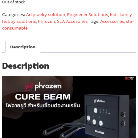
Out of stock
Categories:
Art jewelry solution
,
Engineeer Solutions
,
Kids family
hobby solutions
,
Phrozen
,
SLA Accesories
Tags:
Accessories
,
sla-
consumable
Description
Description