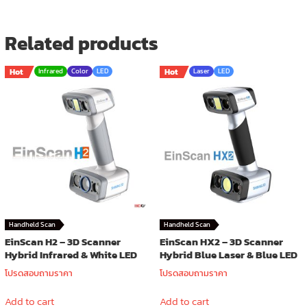
Related products
Hot
Infrared
Color
LED
Hot
Laser
LED
Handheld Scan
Handheld Scan
EinScan H2 – 3D Scanner
EinScan HX2 – 3D Scanner
Hybrid Infrared & White LED
Hybrid Blue Laser & Blue LED
โปรดสอบถามราคา
โปรดสอบถามราคา
Add to cart
Add to cart