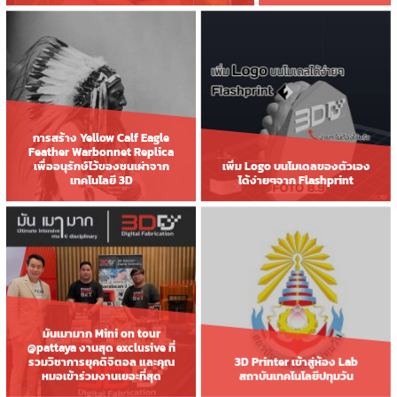
การสร้าง Yellow Calf Eagle
Feather Warbonnet Replica
เพื่ออนุรักษ์ไว้ของชนเผ่าจาก
เพิ่ม Logo บนโมเดลของตัวเอง
เทคโนโลยี 3D
ได้ง่ายๆจาก Flashprint
มันเมามาก Mini on tour
@pattaya งานสุด exclusive ที่
รวมวิชาการยุคดิจิตอล และคุณ
3D Printer เข้าสู่ห้อง Lab
หมอเข้าร่วมงานเยอะที่สุด
สถาบันเทคโนโลยีปทุมวัน