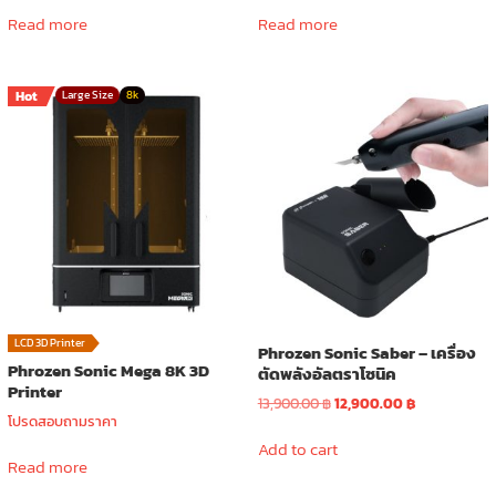
was:
is:
was:
is:
Read more
Read more
43,600.00 ฿.
12,900.00 ฿.
32,900.00 ฿.
9,900.00 ฿.
Hot
Large Size
8k
LCD 3D Printer
Phrozen Sonic Saber – เครื่อง
Phrozen Sonic Mega 8K 3D
ตัดพลังอัลตราโซนิค
Printer
Original
Current
13,900.00
฿
12,900.00
฿
โปรดสอบถามราคา
price
price
was:
is:
Add to cart
Read more
13,900.00 ฿.
12,900.00 ฿.