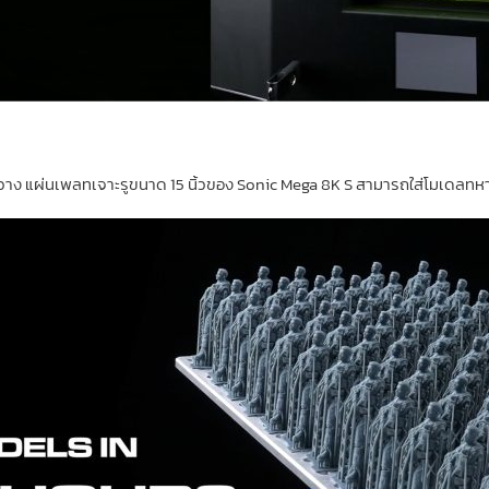
งขวาง แผ่นเพลทเจาะรูขนาด 15 นิ้วของ Sonic Mega 8K S สามารถใส่โมเดลทหาร