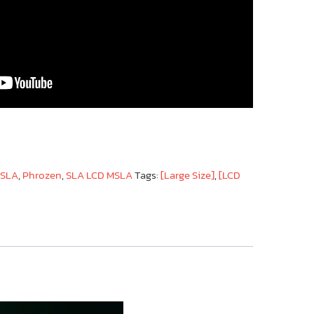
/SLA
,
Phrozen
,
SLA LCD MSLA
Tags:
[Large Size]
,
[LCD