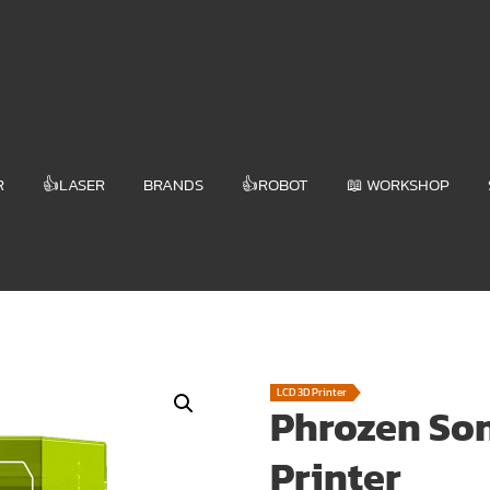
R
👍LASER
BRANDS
👍ROBOT
📖 WORKSHOP
LCD 3D Printer
Phrozen Son
Printer