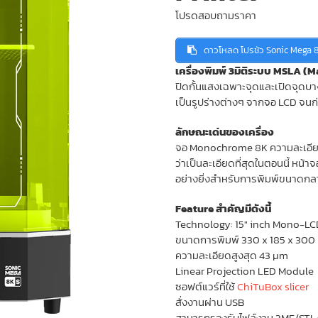
โปรดสอบถามราคา
ดาวโหลด โปรชัว Sonic Mega 
เครื่องพิมพ์ 3มิติระบบ MSLA 
ปิดกั้นแสงเฉพาะจุดและเปิดจุดบาง
เป็นรูปร่างต่างๆ จากจอ LCD จนก่อ
ลักษณะเด่นของเครื่อง
จอ Monochrome 8K ความละเอียด
ว่าเป็นละเอียดที่สุดในตอนนี้ ห
อย่างยิ่งสำหรับการพิมพ์ขนาดกลา
Feature สำคัญมีดังนี้
Technology: 15″ inch Mono-LC
ขนาดการพิมพ์ 330 x 185 x 30
ความละเอียดสูงสุด 43 µm
Linear Projection LED Module
ซอฟต์แวร์ที่ใช้
ChiTuBox slicer
สั่งงานผ่าน USB
สามารถรองรับไฟล์งาน 3MF/STL/