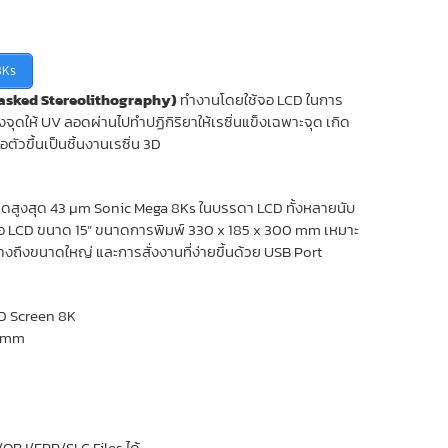
8Ks
(Masked Stereolithography)
ทำงานโดยใช้จอ LCD ในการ
จุดให้ UV ลอดผ่านไปทำปฏิกิริยาให้เรซิ่นแข็งเฉพาะจุด เกิด
ตัวขึ้นเป็นชิ้นงานเรซิ่น 3D
สูงสุด 43 µm Sonic Mega 8Ks ในบรรดา LCD ทั้งหลายนับ
น้าจอ LCD ขนาด 15” ขนาดการพิมพ์ 330 x 185 x 300 mm เหมาะ
งถึงขนาดใหญ่ และการสั่งงานที่ง่ายขึ้นด้วย USB Port
D Screen 8K
0 mm
OBJ/FPP/SLC Files ได้