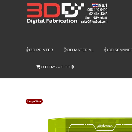
Skip
3DD DIGITAL
to
content
FABRICATION
เครื่องพิมพ์3มิติ
สแกนเนอร์
เลเซอร์
👍3D PRINTER
👍3D MATERIAL
👍3D SCANNE
3DD Digital
Fabrication
0 ITEMS
0.00 ฿
3D Printer |
3D Scanner
| Laser
Large Size