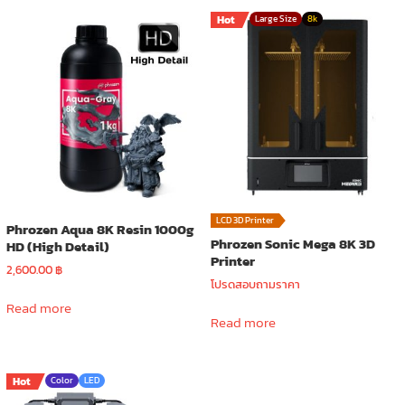
Hot
Large Size
8k
LCD 3D Printer
Phrozen Aqua 8K Resin 1000g
Phrozen Sonic Mega 8K 3D
HD (High Detail)
Printer
2,600.00
฿
โปรดสอบถามราคา
Read more
Read more
Hot
Color
LED