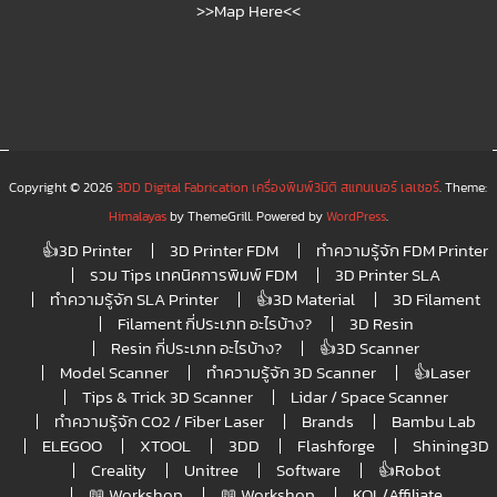
>>Map Here<<
Copyright © 2026
3DD Digital Fabrication เครื่องพิมพ์3มิติ สแกนเนอร์ เลเซอร์
. Theme:
Himalayas
by ThemeGrill. Powered by
WordPress
.
👍3D Printer
3D Printer FDM
ทำความรู้จัก FDM Printer
รวม Tips เทคนิคการพิมพ์ FDM
3D Printer SLA
ทำความรู้จัก SLA Printer
👍3D Material
3D Filament
Filament กี่ประเภท อะไรบ้าง?
3D Resin
Resin กี่ประเภท อะไรบ้าง?
👍3D Scanner
Model Scanner
ทำความรู้จัก 3D Scanner
👍Laser
Tips & Trick 3D Scanner
Lidar / Space Scanner
ทำความรู้จัก CO2 / Fiber Laser
Brands
Bambu Lab
ELEGOO
XTOOL
3DD
Flashforge
Shining3D
Creality
Unitree
Software
👍Robot
📖 Workshop
📖 Workshop
KOL/Affiliate