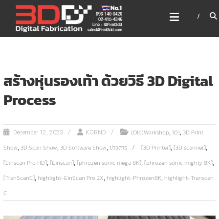
Skip
3DD DIGITAL FABRICATION
to
เครื่องพิมพ์3มิติ สแกนเนอร์
content
เลเซอร์
3DD Digital Fabrication 3D Printer | 3D Scanner |
Laser
สร้างหุ่นรองเท้า ด้วยวิธี 3D Digital
Process
,
,
(Old)Workshop
101
3D Print
December 12, 2023
KORND
,
,
,
,
,
Show
3D Scan Show
3D Software Show
ข่าวสาร
[3D Printer]
[3D scanner]
,
,
,
,
[Einscan Pro HD]
[Einscan]
[phrozen sonic mega 8K]
[phrozen sonic mighty 8K]
,
,
,
[TranScanC]
highlight-EinScan Pro 2X
highlight-Phrozen8K
highlight-Transcan
C