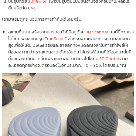
ขึ้นรูปด้วย
3D Printer
เพื่อขึ้นรูปต้นแบบชิ้นงานจริงก่อนนำไปหล่อเร
ซิ่นหรือกัด CNC
เรามาเริ่มดูกระบวนการการทำกันได้เลยครับ
สแกนชิ้นงานจริงจากหุ่นรองเท้าที่มีอยู่ด้วย
3D Scanner
: ในที่นี้ทางเรา
ได้ใช้เครื่องสแกนรุ่น
TranScan C
สำหรับงานที่ต้องการความละเอียด
สูงเพื่อให้เห็น Detail รอยและลายลึกทั้งหมดลดเวลาในการทำไฟล์ให้
น้อยลง หากว่าเราสแกนงานได้ละเอียดเท่าไหร่ไฟล์งานที่ได้ออกมานั้นก็
ยิ่งละเอียดลึกมากขึ้นเพราะอย่าลืมว่าถ้าเราไปใช้กับ
3D Printer
ลาย
ละเอียดทุกอย่างจะดรอปลงไปอีกประมาณ 1 0 – 30% โดยประมาณ