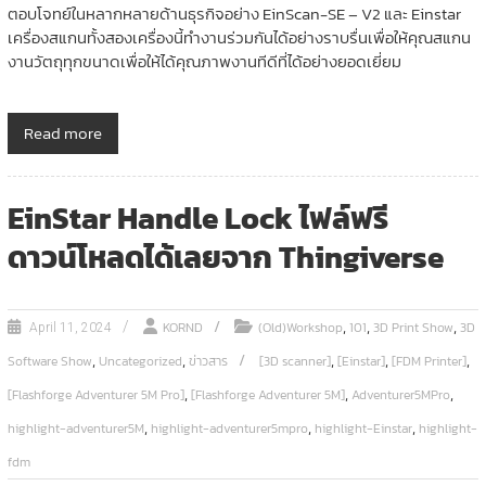
ตอบโจทย์ในหลากหลายด้านธุรกิจอย่าง EinScan-SE – V2 และ Einstar
เครื่องสแกนทั้งสองเครื่องนี้ทำงานร่วมกันได้อย่างราบรื่นเพื่อให้คุณสแกน
งานวัตถุทุกขนาดเพื่อให้ได้คุณภาพงานทีดีที่ได้อย่างยอดเยี่ยม
Read more
EinStar Handle Lock ไฟล์ฟรี
ดาวน์โหลดได้เลยจาก Thingiverse
,
,
,
KORND
(Old)Workshop
101
3D Print Show
3D
April 11, 2024
,
,
,
,
,
Software Show
Uncategorized
ข่าวสาร
[3D scanner]
[Einstar]
[FDM Printer]
,
,
,
[Flashforge Adventurer 5M Pro]
[Flashforge Adventurer 5M]
Adventurer5MPro
,
,
,
highlight-adventurer5M
highlight-adventurer5mpro
highlight-Einstar
highlight-
fdm