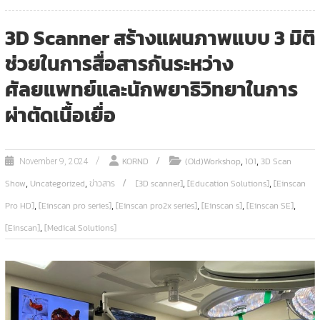
3D Scanner สร้างแผนภาพแบบ 3 มิติ
ช่วยในการสื่อสารกันระหว่าง
ศัลยแพทย์และนักพยาธิวิทยาในการ
ผ่าตัดเนื้อเยื่อ
,
,
KORND
(Old)Workshop
101
3D Scan
November 9, 2024
,
,
,
,
Show
Uncategorized
ข่าวสาร
[3D scanner]
[Education Solutions]
[Einscan
,
,
,
,
,
Pro HD]
[Einscan pro series]
[Einscan pro2x series]
[Einscan s]
[Einscan SE]
,
[Einscan]
[Medical Solutions]