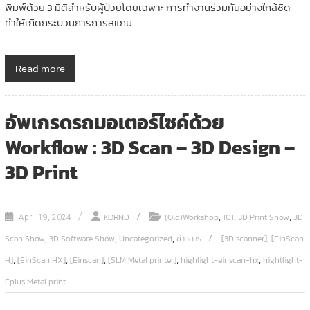
พิมพ์ด้วย 3 มิติสำหรับผู้ป่วยโดยเฉพาะ การทำงานร่วมกันอย่างใกล้ชิด
ทำให้เกิดกระบวนการการสแกน
Read more
อัพเกรดรถมอเตอร์ไซค์ด้วย
Workflow : 3D Scan – 3D Design –
3D Print
,
,
,
KORND
(Old)Workshop
101
3D Print Show
3D
April 19, 2024
,
,
,
,
Scan Show
3D Software Show
Uncategorized
ข่าวสาร
[3D scanner]
[EinScan
,
,
,
,
,
H]
[EinScan HX]
[Einscan]
[SLM Metal printer]
highlight-einscan-hx
hightlight-
Eplus Metal print