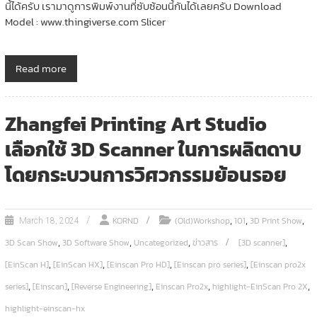
นี้ได้ครับ เรามาดูการพิมพ์งานที่ซับซ้อนนี้กันได้เลยครับ Download
Model : www.thingiverse.com Slicer
Read more
Zhangfei Printing Art Studio
เลือกใช้ 3D Scanner ในการผลิตดาบ
โดยกระบวนการวิศวกรรมย้อนรอย
,
,
,
KORND
(Old)Workshop
101
3D Print Show
March 18, 2024
,
,
,
,
3D Scan Show
3D Software Show
Uncategorized
ข่าวสาร
[3D scanner]
,
,
,
,
[EinScan H]
[EinScan HX]
[Einscan Pro HD]
[Einscan pro series]
[Einscan pro2x
,
,
,
,
,
series]
[Einscan]
[Reverse Engineering]
Einscan Pro2x
highlight-EinScan Pro 2X
highlight-einscan-hx