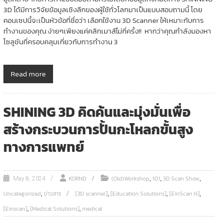
3D ได้มีการวิจัยข้อมูลเชิงลึกของผู้ใช้ทั่วโลกมาเป็นแบบสอบถามนี้ โดย
คอนเซปนี้จะเป็นหัวข้อที่ชื่อว่า เลือกใช้งาน 3D Scanner ให้เหมาะกับการ
ทำงานของคุณ ง่ายๆเพียงแค่คลิกเมาส์ไม่กี่ครั้ง!! หากว่าคุณกำลังมองหา
โซลูชันที่ครอบคลุมเกี่ยวกับการทำงาน 3
Read more
SHINING 3D คิดค้นและมุ่งมั่นเพื่อ
สร้างกระบวนการปั้นกะโหลกขั้นสูง
ทางการแพทย์
,
,
,
KORND
(Old)Workshop
101
3D Scan Show
May 8, 2024
,
,
,
,
Uncategorized
ข่าวสาร
[3D scanner]
[Education Solutions]
[EinScan H]
,
,
[Einscan]
[Medical Solutions]
medical