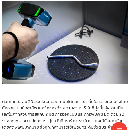
ด้วยเทคโนโลยี 3D อุปกรณ์ที่ยอดเยี่ยมได้ถือกำเนิดขึ้นในความเป็นจริงโดย
นักออกแบบมืออาชีพ และวิศวกรทั่วโลก ในฐานะบริษัทที่มุ่งมั่นสู่ความเป็น
เลิศในภาคส่วนการสแกน 3 มิติ การออกแบบ และการพิมพ์ 3 มิติ ด้วย 3D
SCanner – 3D Printer เรามุ่งหวังที่จะสร้างแรงบันดาลใจให้กับคุณด้วยไอ
เดียสุดพิเศษมากมาย ซึ่งคุณก็สามารถใช้เพื่อยกระดับชีวิตประจำวันของ