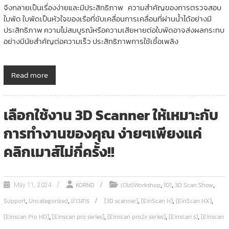
จึงกลายเป็นเรื่องง่ายและมีประสิทธิภาพ ความสำคัญของการตรวจสอบ
ใบพัด ใบพัดเป็นหัวใจของเรือที่ขับเคลื่อนการเคลื่อนที่ผ่านน้ำได้อย่างมี
ประสิทธิภาพ ความไม่สมบูรณ์หรือความเสียหายต่อใบพัดอาจส่งผลกระทบ
อย่างมีนัยสำคัญต่อความเร็ว ประสิทธิภาพการใช้เชื้อเพลิง
Read more
เลือกใช้งาน 3D Scanner ให้เหมาะกับ
การทำงานของคุณ ง่ายๆเพียงแค่
คลิกเมาส์ไม่กี่ครั้ง!!
,
,
,
KORND
(Old)Workshop
101
3D Scan Show
May 11, 2024
,
,
,
,
,
Support
Uncategorized
ข่าวสาร
[3D scanner]
[EinScan H]
[EinScan HX]
,
,
,
,
[Einscan Pro HD]
[Einscan pro series]
[Einscan pro2x series]
[Einscan s]
[Einscan