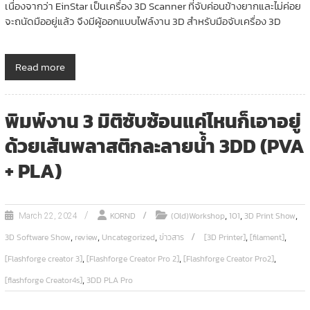
เนื่องจากว่า EinStar เป็นเครื่อง 3D Scanner ที่จับค่อนข้างยากและไม่ค่อย
จะถนัดมืออยู่แล้ว จึงมีผู้ออกแบบไฟล์งาน 3D สำหรับมือจับเครื่อง 3D
Read more
พิมพ์งาน 3 มิติซับซ้อนแค่ไหนก็เอาอยู่
ด้วยเส้นพลาสติกละลายน้ำ 3DD (PVA
+ PLA)
,
,
,
KORND
(Old)Workshop
101
3D Print Show
March 22, 2024
,
,
,
,
,
3D Software Show
review
Uncategorized
ข่าวสาร
[3D Printer]
[filament]
,
,
,
[Flashforge creator 3]
[Flashforge Creator Pro 2]
[Flashforge Creator Pro2]
,
[flashforge Creator4s]
3DD PLA Pro