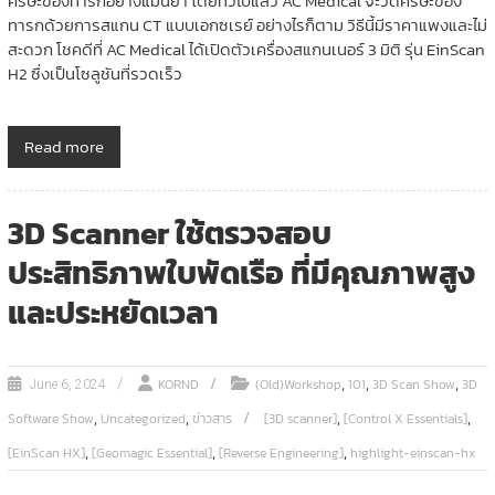
ศีรษะของทารกอย่างแม่นยำ โดยทั่วไปแล้ว AC Medical จะวัดศีรษะของ
ทารกด้วยการสแกน CT แบบเอกซเรย์ อย่างไรก็ตาม วิธีนี้มีราคาแพงและไม่
สะดวก โชคดีที่ AC Medical ได้เปิดตัวเครื่องสแกนเนอร์ 3 มิติ รุ่น EinScan
H2 ซึ่งเป็นโซลูชันที่รวดเร็ว
Read more
3D Scanner ใช้ตรวจสอบ
ประสิทธิภาพใบพัดเรือ ที่มีคุณภาพสูง
และประหยัดเวลา
,
,
,
KORND
(Old)Workshop
101
3D Scan Show
3D
June 6, 2024
,
,
,
,
Software Show
Uncategorized
ข่าวสาร
[3D scanner]
[Control X Essentials]
,
,
,
[EinScan HX]
[Geomagic Essential]
[Reverse Engineering]
highlight-einscan-hx