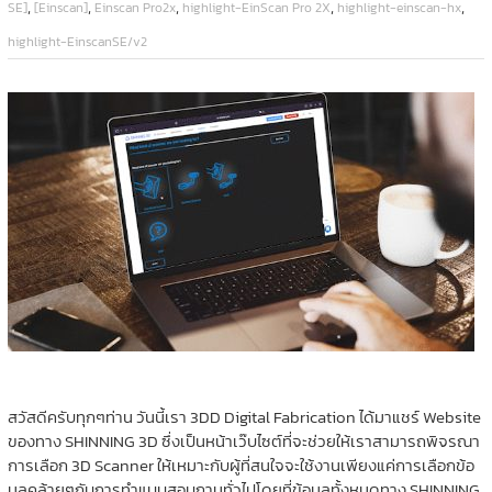
,
,
,
,
,
SE]
[Einscan]
Einscan Pro2x
highlight-EinScan Pro 2X
highlight-einscan-hx
highlight-EinscanSE/v2
สวัสดีครับทุกๆท่าน วันนี้เรา 3DD Digital Fabrication ได้มาแชร์ Website
ของทาง SHINNING 3D ซึ่งเป็นหน้าเว๊บไซต์ที่จะช่วยให้เราสามารถพิจรณา
การเลือก 3D Scanner ให้เหมาะกับผู้ที่สนใจจะใช้งานเพียงแค่การเลือกข้อ
มูลคล้ายๆกับการทำแบบสอบถามทั่วไปโดยที่ข้อมูลทั้งหมดทาง SHINNING