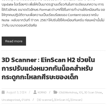
Update ไปเรื่อยๆ) เพื่อให้เป็นมาตรฐานเดี๋ยวกันในการเขียนบทความ การ
ใช้ตัวอักษร ขนาดตัวอักษร Format ต่างๆที่ใช้ในการทำงานให้เหมือนกัน ขอ
ให้ทุกคนปฏิบัติตามเพื่อความเป็นเรียบร้อยของ Content ของเราครับ
Note : หลังจากวันที่ 17 ตค. 2567 ให้ปรับใช้ให้เหมือนกันครับ ก่อนหน้านั้นไม่
ว่ากัน ขนาดของหัวข้อคือ
Read more
3D Scanner : EinScan H2 ช่วยใน
การปรับแต่งหมวกกันน็อคสำหรับ
กระดูกกะโหลกศีรษะของเด็ก
,
,
,
KORND
(Old)Workshop
101
3D Scan Show
August 3, 2024
,
,
,
Uncategorized
ข่าวสาร
[3D scanner]
[EinScan H]
[Einscan]