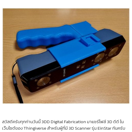
สวัสดีครับทุกท่านวันนี้ 3DD Digital Fabrication มาแชร์ไฟล์ 3D ดีดี ใน
เว๊บไซต์ของ Thingiverse สำหรับผู้ที่มี 3D Scanner รุ่น EinStar กันครับ