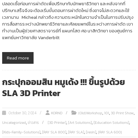
ปลอดเชื้อก่อนการผ่าตัดเพื่อปรึกษากับนักพยาธิวิทยา และหลังจากที่
ปรึกษาเสร็จจึงจะต้องเริ่มขั้นตอนการผ่าตัดใหม่ ซึ่งอาจไม่สะดวกและใช้
เวลานาน Micheal กล่าวถึง ความตระหนักในความจำเป็นในการปรับปรุง
การสื่อสารระหว่างนักพยาธิวิทยาและศัลยแพทย์ในระหว่างการผ่าตัด เขา
ทำงานเป็นผู้ช่วยศาสตราจารย์ที่ แผนกโสต ศอ นาสิกวิทยา ของศูนย์การ
แพทย์มหาวิทยาลัย Vanderbilt
Read more
กระปุกออมสิน หมูเด้ง !!! ขึ้นรูปด้วย
SLA 3D Printer
,
,
,
KORND
(Old)Workshop
101
3D Print Show
October 30, 2024
,
,
,
,
Uncategorized
ข่าวสาร
[3D Printer]
[Art Solutions]
[Education Solutions]
,
,
,
,
[Kids-Family-Solutions]
[RAY SLA 800]
[RAY SLA]
[resin]
{RAY SLA 600}