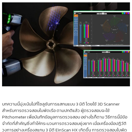
บทความนี้มุ่งเน้นไปที่โซลูชันการแสกนแบบ 3 มิติ โดยใช้ 3D Scanner
สำหรับการตรวจสอบใบพัดเรือ ตามปกติแล้ว ผู้ตรวจสอบจะใช้
Pitchometer เพื่อบันทึกข้อมูลการตรวจสอบ อย่างไรก็ตาม วิธีการนี้มีข้อ
จำกัดที่สำคัญซึ่งทำให้กระบวนการตรวจสอบยุ่งยาก เมื่อเครื่องมือปฏิวัติ
วงการอย่างเครื่องสแกน 3 มิติ EinScan HX เกิดขึ้น การตรวจสอบใบพัด