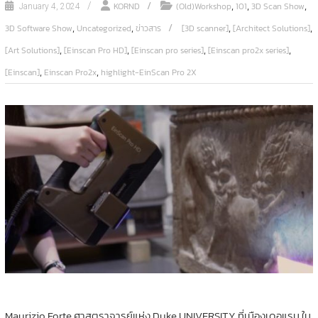
,
,
,
KORND
(Old)Workshop
101
3D Scan Show
January 4, 2024
,
,
,
,
3D Software Show
Uncategorized
ข่าวสาร
[3D scanner]
[Architect Solutions]
,
,
,
,
[Art Solutions]
[Einscan Pro HD]
[Einscan pro series]
[Einscan pro2x series]
,
,
[Einscan]
Einscan Pro2x
highlight-EinScan Pro 2X
Maurizio Forte ศาสตราจารย์แห่ง Duke UNIVERSITY ที่เมืองเดอแรม ใน