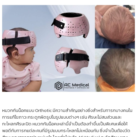
หมวกกันน็อคแบบ Orthotic มีความสำคัญอย่างยิ่งสำหรับทารกบางคนใน
การแก้ไขภาวะกระดูกผิดรูปในรูปแบบต่างๆ เช่น ศีรษะไม่สมส่วนและ
กะโหลกศีรษะปิด หมวกกันน็อคเหล่านี้จำเป็นต้องทำขึ้นเป็นพิเศษเพื่อให้
พอดีกับทารกแต่ละคนที่มีรูปแบบกระโหลกไม่เหมือนกัน ซึ่งจำเป็นต้องวัด