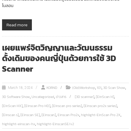
ไนลอน
Read more
เผยแพร่จิตวิญญาและวัฒนธรรม
ดั้งเดิมของคนญี่ปุ่นด้วยการใช้ 3D
Scanner
,
,
,
KORND
(Old)Workshop
101
3D Scan Show
March 18, 2024
,
,
,
,
3D Software Show
Uncategorized
ข่าวสาร
[3D scanner]
[EinScan H]
,
,
,
,
[EinScan HX]
[Einscan Pro HD]
[Einscan pro series]
[Einscan pro2x series]
,
,
,
,
,
[Einscan s]
[Einscan SE]
[Einscan]
Einscan Pro2x
highlight-EinScan Pro 2X
,
highlight-einscan-hx
highlight-EinscanSE/v2