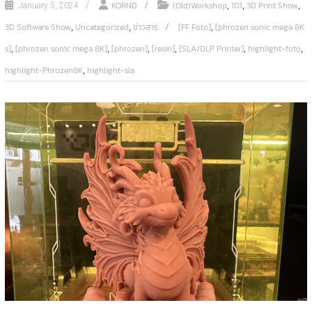
,
,
,
KORND
(Old)Workshop
101
3D Print Show
January 5, 2024
,
,
,
3D Software Show
Uncategorized
ข่าวสาร
[FF Foto]
[phrozen sonic mega 8K
,
,
,
,
,
,
s]
[phrozen sonic mega 8K]
[phrozen]
[resin]
[SLA/DLP Printer]
highlight-foto
,
highlight-Phrozen8K
highlight-sla