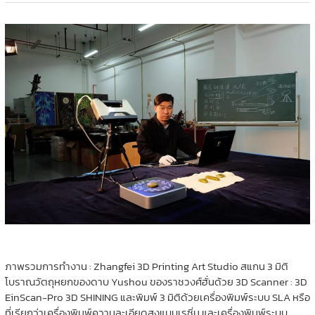
ภาพรวมการทำงาน : Zhangfei 3D Printing Art Studio สแกน 3 มิติ
โบราณวัตถุหยกของดาบ Yushou ของราชวงศ์ฮั่นด้วย 3D Scanner : 3D
EinScan-Pro 3D SHINING และพิมพ์ 3 มิติด้วยเครื่องพิมพ์ระบบ SLA หรือ
ที่เรียกว่าเครื่องพิมพ์ความละเอียดสูงแบบเรซิ่น และเครื่องพิมพ์ระบบ