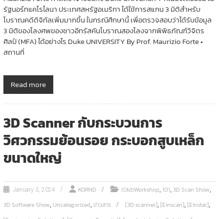
รัฐนอร์ทแคโรไลนา ประเทศสหรัฐอเมริกา ได้ใช้การสแกน 3 มิติสำหรับ
โบราณคดีดิจิทัลเพิ่มมากขึ้น ในกรณีศึกษานี้ เพื่อตรวจสอบว่าได้รับข้อมูล
3 มิติของโลงศพของชาวอีทรัสคันโบราณสองโลงจากพิพิธภัณฑ์วิจิตร
ศิลป์ (MFA) ได้อย่างไร Duke UNIVERSITY By Prof. Maurizio Forte •
สถานที่
Read more
3D Scanner กับกระบวนการ
วิศวกรรมย้อนรอย กระบอกสูบเหล็ก
ขนาดใหญ่
,
,
,
KORND
(Old)Workshop
101
3D Scan Show
January 3, 2024
,
,
,
,
,
3D Software Show
Uncategorized
ข่าวสาร
[3D scanner]
[Einscan]
[Einstar]