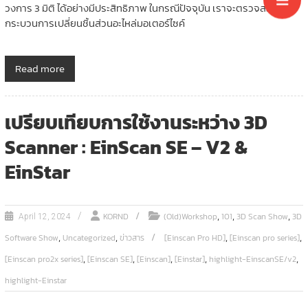
วงการ 3 มิติ ได้อย่างมีประสิทธิภาพ ในกรณีปัจจุบัน เราจะตรวจสอบ
กระบวนการเปลี่ยนชิ้นส่วนอะไหล่มอเตอร์ไซค์
Read more
เปรียบเทียบการใช้งานระหว่าง 3D
Scanner : EinScan SE – V2 &
EinStar
,
,
,
KORND
(Old)Workshop
101
3D Scan Show
3D
April 12, 2024
,
,
,
,
Software Show
Uncategorized
ข่าวสาร
[Einscan Pro HD]
[Einscan pro series]
,
,
,
,
,
[Einscan pro2x series]
[Einscan SE]
[Einscan]
[Einstar]
highlight-EinscanSE/v2
highlight-Einstar