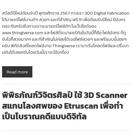
สวัสดีปีใหม่ต้อนรับปี พุทธศักราช 2567 ทางเรา 3DD Digital Fabrication
ได้มาแชร์ไฟล์งานดีๆ สวยๆ และที่สำคัญ ฟรี !!! เพื่อต้อนรับปีใหม่ ปีมังกร
ทอง กันครับซึ่งทางเราจะมาแชร์ไฟล์ดีๆ ในเว๊ปไซต์ของ
www.thingiverse.com และไฟล์ที่จะมาแชร์กันในวันนี้ก็คือ ไฟล์มังกร ที่ดู
ยังไงก็สวยมากๆ และที่สำคัญไม่ค่อยได้เจอไฟล์สวยๆ และฟรีแบบนี้บ่อยๆ
ครับ พิกัดลิงค์โหลดไฟล์งาน Thingiverse เรามาเริ่มโหลดไฟล์และปริ้นงา
นกันได้เลยครับโดยวันนี้เราจะใช้เครื่อง
Read more
พิพิธภัณฑ์วิจิตรศิลป์ ใช้ 3D Scanner
สแกนโลงศพของ Etruscan เพื่อทำ
เป็นโบราณคดีแบบดิจิทัล