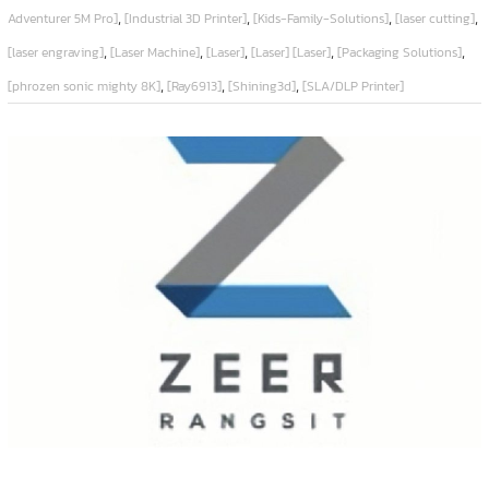
,
,
,
,
Adventurer 5M Pro]
[Industrial 3D Printer]
[Kids-Family-Solutions]
[laser cutting]
,
,
,
,
,
[laser engraving]
[Laser Machine]
[Laser]
[Laser] [Laser]
[Packaging Solutions]
,
,
,
[phrozen sonic mighty 8K]
[Ray6913]
[Shining3d]
[SLA/DLP Printer]