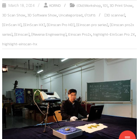
,
,
,
KORND
(Old)Workshop
101
3D Print Show
March 18, 2024
,
,
,
,
3D Scan Show
3D Software Show
Uncategorized
ข่าวสาร
[3D scanner]
,
,
,
,
[EinScan H]
[EinScan HX]
[Einscan Pro HD]
[Einscan pro series]
[Einscan pro2x
,
,
,
,
,
series]
[Einscan]
[Reverse Engineering]
Einscan Pro2x
highlight-EinScan Pro 2X
highlight-einscan-hx