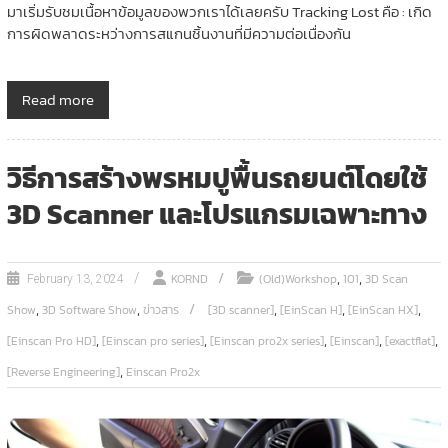
มาเริ่มรับชมเนื้อหาข้อมูลของพวกเราได้เลยครับ Tracking Lost คือ : เกิด
การผิดพลาดระหว่างการสแกนชิ้นงานที่มีความต่อเนื่องกัน
Read more
วิธีการสร้างพรหมปูพื้นรถยนต์โดยใช้
3D Scanner และโปรแกรมเฉพาะทาง
,
,
KORND
(Old)Workshop
101
3D Scan
February 13, 2024
,
,
,
,
,
Show
3D Software Show
ข่าวสาร
[3D scanner]
[EinScan H]
[EinScan HX]
,
,
,
,
,
[Einscan Pro HD]
[Einscan pro series]
[Einscan pro2x series]
[Einscan]
[exactflat]
,
[Reverse Engineering]
Einscan Pro2x