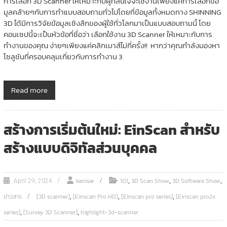
การเลือก 3D Scanner ให้เหมาะกับผู้ที่สนใจจะใช้งานเพียงแค่การเลือกข้อ
มูลคล้ายๆกับการทำแบบสอบถามทั่วไปโดยที่ข้อมูลทั้งหมดทาง SHINNING
3D ได้มีการวิจัยข้อมูลเชิงลึกของผู้ใช้ทั่วโลกมาเป็นแบบสอบถามนี้ โดย
คอนเซปนี้จะเป็นหัวข้อที่ชื่อว่า เลือกใช้งาน 3D Scanner ให้เหมาะกับการ
ทำงานของคุณ ง่ายๆเพียงแค่คลิกเมาส์ไม่กี่ครั้ง!! หากว่าคุณกำลังมองหา
โซลูชันที่ครอบคลุมเกี่ยวกับการทำงาน 3
Read more
สร้างการเริ่มต้นใหม่: EinScan สำหรับ
สร้างแบบดิจิทัลส่วนบุคคล
,
,
,
kanisar
101
3D Scan Show
3D Software Show
April 29, 2024
,
,
,
ข่าวสาร
[3D scanner]
[Einscan Pro HD]
[Einscan pro series]
[Einscan pro2x
,
,
series]
[Survey 3D Scanner]
highlight-3d-scanner