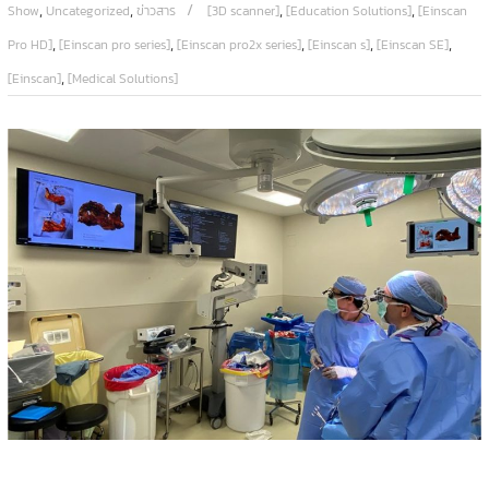
,
,
,
,
Show
Uncategorized
ข่าวสาร
[3D scanner]
[Education Solutions]
[Einscan
,
,
,
,
,
Pro HD]
[Einscan pro series]
[Einscan pro2x series]
[Einscan s]
[Einscan SE]
,
[Einscan]
[Medical Solutions]