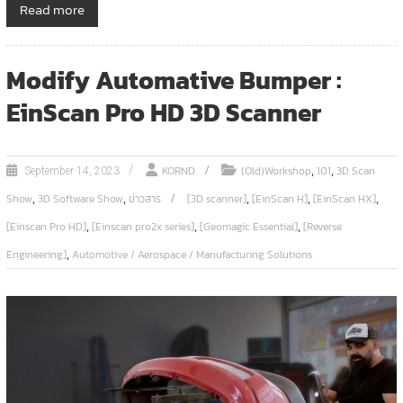
Read more
Modify Automative Bumper :
EinScan Pro HD 3D Scanner
,
,
KORND
(Old)Workshop
101
3D Scan
September 14, 2023
,
,
,
,
,
Show
3D Software Show
ข่าวสาร
[3D scanner]
[EinScan H]
[EinScan HX]
,
,
,
[Einscan Pro HD]
[Einscan pro2x series]
[Geomagic Essential]
[Reverse
,
Engineering]
Automotive / Aerospace / Manufacturing Solutions