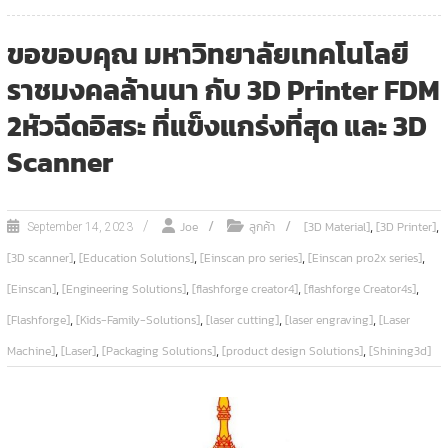
ขอขอบคุณ มหาวิทยาลัยเทคโนโลยี
ราชมงคลล้านนา กับ 3D Printer FDM
2หัวฉีดอิสระ ที่แข็งแกร่งที่สุด และ 3D
Scanner
,
,
Joe
ลูกค้า
[3D Material]
[3D Printer]
September 14, 2023
,
,
,
,
[3D scanner]
[Education Solutions]
[Einscan pro series]
[Einscan pro2x series]
,
,
,
,
[Einscan]
[Engineering Solutions]
[flashforge creator4]
[flashforge Creator4s]
,
,
,
,
[Flashforge]
[Kids-Family-Solutions]
[laser cutting]
[laser engraving]
[Laser
,
,
,
,
Machine]
[Laser]
[Packaging Solutions]
[product design Solutions]
[Shining3d]