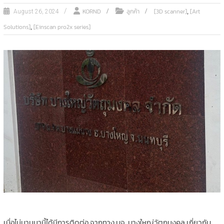
,
KORND
ลูกค้า
[3D scanner]
[Art
August 26, 2024
,
Solutions]
[Einscan pro2x series]
เมื่อไม่นานมานี้ได้มีการติดต่อ จากทาง บจ. บางใหญ่วัตถุมงคล เกี่ยวกับ