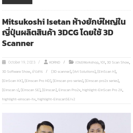
Mitsukoshi Isetan ห้างยักษ์ใหญ่ใน
ญี่ปุ่นผลิตสินค้า 3DCG โดยใช้ 3D
Scanner
,
,
,
KORND
(Old)Workshop
101
3D Scan Show
October 19, 2023
,
,
,
,
3D Software Show
ข่าวสาร
[3D scanner]
[Art Solutions]
[EinScan H]
,
,
,
,
[EinScan HX]
[Einscan Pro HD]
[Einscan pro series]
[Einscan pro2x series]
,
,
,
,
,
[Einscan s]
[Einscan SE]
[Einscan]
Einscan Pro2x
highlight-EinScan Pro 2X
,
highlight-einscan-hx
highlight-EinscanSE/v2