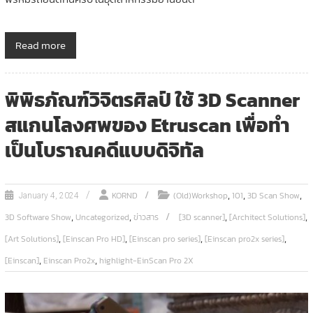
Read more
พิพิธภัณฑ์วิจิตรศิลป์ ใช้ 3D Scanner
สแกนโลงศพของ Etruscan เพื่อทำ
เป็นโบราณคดีแบบดิจิทัล
,
,
,
KORND
(Old)Workshop
101
3D Scan Show
January 4, 2024
,
,
,
,
3D Software Show
Uncategorized
ข่าวสาร
[3D scanner]
[Architect Solutions]
,
,
,
,
[Art Solutions]
[Einscan Pro HD]
[Einscan pro series]
[Einscan pro2x series]
,
,
[Einscan]
Einscan Pro2x
highlight-EinScan Pro 2X