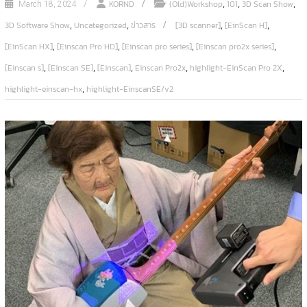
,
,
,
KORND
(Old)Workshop
101
3D Scan Show
March 18, 2024
,
,
,
,
3D Software Show
Uncategorized
ข่าวสาร
[3D scanner]
[EinScan H]
,
,
,
,
[EinScan HX]
[Einscan Pro HD]
[Einscan pro series]
[Einscan pro2x series]
,
,
,
,
,
[Einscan s]
[Einscan SE]
[Einscan]
Einscan Pro2x
highlight-EinScan Pro 2X
,
highlight-einscan-hx
highlight-EinscanSE/v2