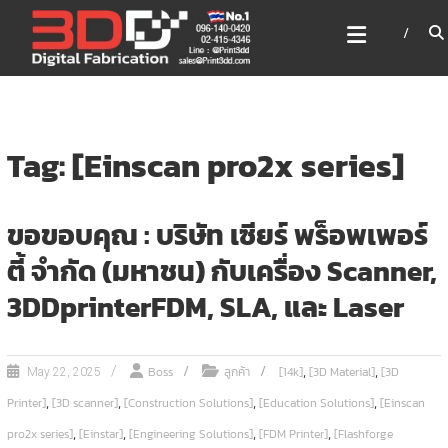
Skip
3DD DIGITAL FABRICATION
to
เครื่องพิมพ์3มิติ สแกนเนอร์
content
เลเซอร์
3DD Digital Fabrication 3D Printer | 3D Scanner |
Laser
Tag: [Einscan pro2x series]
ขอขอบคุณ : บริษัท เซียร์ พร็อพเพอร์
ตี้ จำกัด (มหาชน) กับเครื่อง Scanner,
3DDprinterFDM, SLA, และ Laser
,
,
Boss
ลูกค้า
[14k]
[3D Material]
[3D
May 22, 2025
,
,
,
,
Printer]
[3D scanner]
[Construction Solutions]
[Education Solutions]
[Einscan
,
,
,
,
pro2x series]
[Einstar]
[Engineering Solutions]
[FDM Printer]
[Flashforge