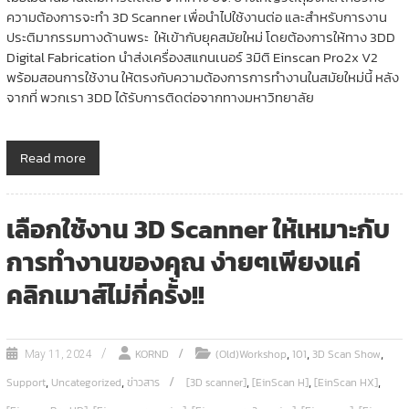
ความต้องการจะทำ 3D Scanner เพื่อนำไปใช้งานต่อ และสำหรับการงาน
ประติมากรรมทางด้านพระ ให้เข้ากับยุคสมัยใหม่ โดยต้องการให้ทาง 3DD
Digital Fabrication นำส่งเครื่องสแกนเนอร์ 3มิติ Einscan Pro2x V2
พร้อมสอนการใช้งาน ให้ตรงกับความต้องการการทำงานในสมัยใหม่นี้ หลัง
จากที่ พวกเรา 3DD ได้รับการติดต่อจากทางมหาวิทยาลัย
Read more
เลือกใช้งาน 3D Scanner ให้เหมาะกับ
การทำงานของคุณ ง่ายๆเพียงแค่
คลิกเมาส์ไม่กี่ครั้ง!!
,
,
,
KORND
(Old)Workshop
101
3D Scan Show
May 11, 2024
,
,
,
,
,
Support
Uncategorized
ข่าวสาร
[3D scanner]
[EinScan H]
[EinScan HX]