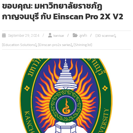
ขอบคุณ: มหาวิทยาลัยราชภัฏ
กาญจนบุรี กับ Einscan Pro 2X V2
,
kanisar
ลูกค้า
[3D scanner]
September 29, 2024
,
,
[Education Solutions]
[Einscan pro2x series]
[Shining3d]