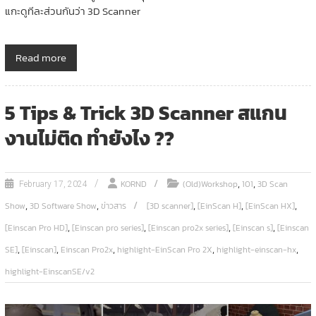
แกะดูทีละส่วนกันว่า 3D Scanner
Read more
5 Tips & Trick 3D Scanner สแกน
งานไม่ติด ทำยังไง ??
,
,
KORND
(Old)Workshop
101
3D Scan
February 17, 2024
,
,
,
,
,
Show
3D Software Show
ข่าวสาร
[3D scanner]
[EinScan H]
[EinScan HX]
,
,
,
,
[Einscan Pro HD]
[Einscan pro series]
[Einscan pro2x series]
[Einscan s]
[Einscan
,
,
,
,
,
SE]
[Einscan]
Einscan Pro2x
highlight-EinScan Pro 2X
highlight-einscan-hx
highlight-EinscanSE/v2