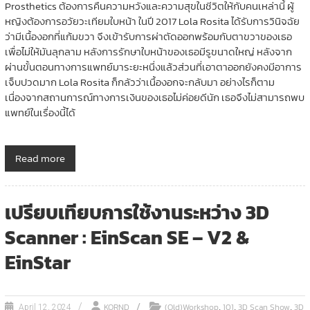
Prosthetics ต้องการคืนความหวังและความสุขในชีวิตให้กับคนเหล่านี้ ผู้
หญิงต้องการอวัยวะเทียมใบหน้า ในปี 2017 Lola Rosita ได้รับการวินิจฉัย
ว่ามีเนื้องอกที่แก้มขวา จึงเข้ารับการผ่าตัดออกพร้อมกับตาขวาของเธอ
เพื่อไม่ให้มันลุกลาม หลังการรักษาใบหน้าของเธอมีรูขนาดใหญ่ หลังจาก
ผ่านขั้นตอนทางการแพทย์มาระยะหนึ่งแล้วส่วนที่เอาตาออกยังคงมีอาการ
เจ็บปวดมาก Lola Rosita ก็กลัวว่าเนื้องอกจะกลับมา อย่างไรก็ตาม
เนื่องจากสถานการณ์ทางการเงินของเธอไม่ค่อยดีนัก เธอจึงไม่สามารถพบ
แพทย์ในเรื่องนี้ได้
Read more
เปรียบเทียบการใช้งานระหว่าง 3D
Scanner : EinScan SE – V2 &
EinStar
,
,
,
KORND
(Old)Workshop
101
3D Scan Show
3D
April 12, 2024