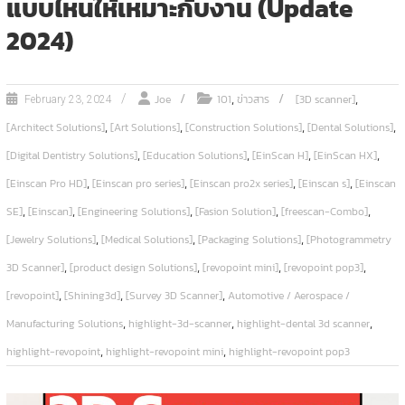
แบบไหนให้เหมาะกับงาน (Update
2024)
,
,
Joe
101
ข่าวสาร
[3D scanner]
February 23, 2024
,
,
,
,
[Architect Solutions]
[Art Solutions]
[Construction Solutions]
[Dental Solutions]
,
,
,
,
[Digital Dentistry Solutions]
[Education Solutions]
[EinScan H]
[EinScan HX]
,
,
,
,
[Einscan Pro HD]
[Einscan pro series]
[Einscan pro2x series]
[Einscan s]
[Einscan
,
,
,
,
,
SE]
[Einscan]
[Engineering Solutions]
[Fasion Solution]
[freescan-Combo]
,
,
,
[Jewelry Solutions]
[Medical Solutions]
[Packaging Solutions]
[Photogrammetry
,
,
,
,
3D Scanner]
[product design Solutions]
[revopoint mini]
[revopoint pop3]
,
,
,
[revopoint]
[Shining3d]
[Survey 3D Scanner]
Automotive / Aerospace /
,
,
,
Manufacturing Solutions
highlight-3d-scanner
highlight-dental 3d scanner
,
,
highlight-revopoint
highlight-revopoint mini
highlight-revopoint pop3