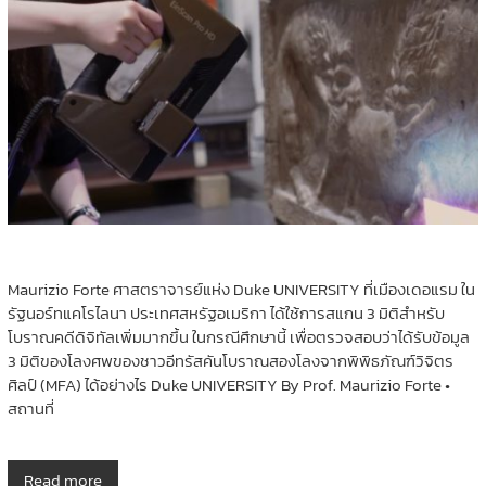
Maurizio Forte ศาสตราจารย์แห่ง Duke UNIVERSITY ที่เมืองเดอแรม ใน
รัฐนอร์ทแคโรไลนา ประเทศสหรัฐอเมริกา ได้ใช้การสแกน 3 มิติสำหรับ
โบราณคดีดิจิทัลเพิ่มมากขึ้น ในกรณีศึกษานี้ เพื่อตรวจสอบว่าได้รับข้อมูล
3 มิติของโลงศพของชาวอีทรัสคันโบราณสองโลงจากพิพิธภัณฑ์วิจิตร
ศิลป์ (MFA) ได้อย่างไร Duke UNIVERSITY By Prof. Maurizio Forte •
สถานที่
Read more