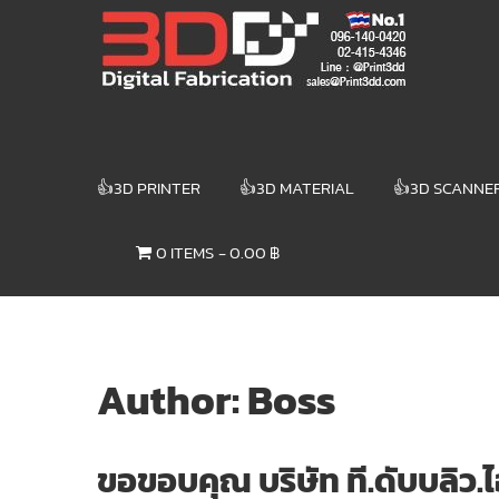
Skip
3DD DIGITAL
to
content
FABRICATION
เครื่องพิมพ์3มิติ
สแกนเนอร์
เลเซอร์
👍3D PRINTER
👍3D MATERIAL
👍3D SCANNE
3DD Digital
Fabrication
0 ITEMS
0.00 ฿
3D Printer |
3D Scanner
| Laser
Author:
Boss
ขอขอบคุณ บริษัท ที.ดับบลิว.ไ