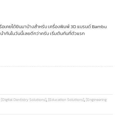
ว หรือเคยได้ยินมาบ้างสำหรับ เครื่องพิมพ์ 3D แบรนด์ Bambu
ำกันในวันนี้เลยดีกว่าครับ เริ่มต้นกันที่ตัวแรก
,
,
,
[Digital Dentistry Solutions]
[Education Solutions]
[Engineering