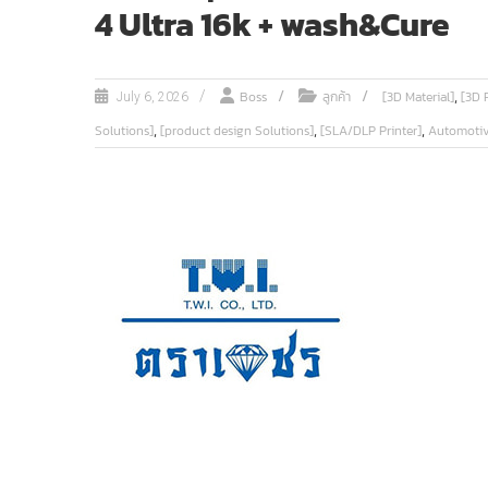
4 Ultra 16k + wash&Cure
,
Boss
ลูกค้า
[3D Material]
[3D P
July 6, 2026
,
,
,
Solutions]
[product design Solutions]
[SLA/DLP Printer]
Automotiv