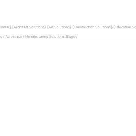
,
,
,
,
rinter]
[Architect Solutions]
[Art Solutions]
[Construction Solutions]
[Education So
,
e / Aerospace / Manufacturing Solutions
Elegoo