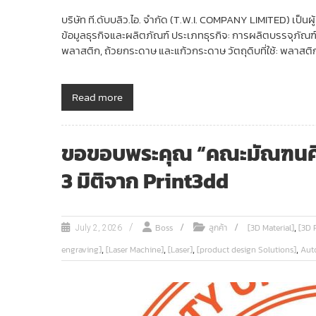
บริษัท ที.ดับบลิว.ไอ. จำกัด (T.W.I. COMPANY LIMITED) เ
ข้อมูลธุรกิจและผลิตภัณฑ์ ประเภทธุรกิจ: การผลิตบรรจุภั
พลาสติก, ถ้วยกระดาษ และแก้วกระดาษ วัตถุดิบที่ใช้: พลาสติ
Read more
ขอขอบพระคุณ “คณะมัณฑนศิลป์ 
3 มิติจาก Print3dd
,
Boss
ลูกค้า
[3D Material]
[3D P
July 2, 2026
,
,
,
,
engraving]
[Laser Machine]
[Laser]
[product design Solutions]
Aut