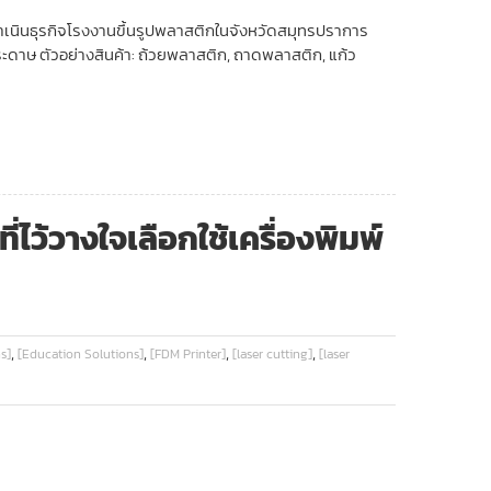
ดำเนินธุรกิจโรงงานขึ้นรูปพลาสติกในจังหวัดสมุทรปราการ
ดาษ ตัวอย่างสินค้า: ถ้วยพลาสติก, ถาดพลาสติก, แก้ว
ว้วางใจเลือกใช้เครื่องพิมพ์
,
,
,
,
s]
[Education Solutions]
[FDM Printer]
[laser cutting]
[laser