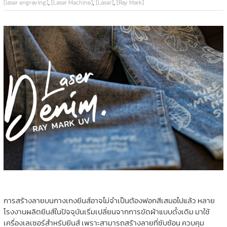
,
,
,
[laser engraving]
[Laser Machine]
[Laser]
[Ray Mark]
การสร้างลายบนกางเกงยีนส์อาจไม่จำเป็นต้องฟอกสีเสมอไปแล้ว หลาย
โรงงานผลิตยีนส์ในปัจจุบันเริ่มเปลี่ยนจากการขัดผ้าแบบดั้งเดิม มาใช้
เครื่องเลเซอร์สำหรับยีนส์ เพราะสามารถสร้างลายที่ซับซ้อน ควบคุม