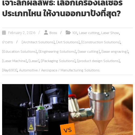
เจาะลึกผลลัพธ์: เลือกเครื่องเลเซอร์
ประเภทไหน ให้งานออกมาปังที่สุด?
,
,
,
Boss
101
Laser cutting
Laser Show
February 2, 2026
,
,
,
ข่าวสาร
[Architect Solutions]
[Art Solutions]
[Construction Solutions]
,
,
,
,
[Education Solutions]
[Engineering Solutions]
[laser cutting]
[laser engraving]
,
,
,
,
[Laser Machine]
[Laser]
[Packaging Solutions]
[product design Solutions]
,
[Ray6913]
Automotive / Aerospace / Manufacturing Solutions