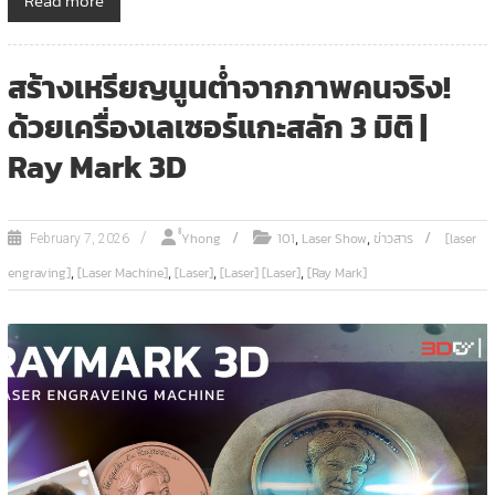
Read more
สร้างเหรียญนูนต่ำจากภาพคนจริง!
ด้วยเครื่องเลเซอร์แกะสลัก 3 มิติ |
Ray Mark 3D
,
,
ํํYhong
101
Laser Show
ข่าวสาร
[laser
February 7, 2026
,
,
,
,
engraving]
[Laser Machine]
[Laser]
[Laser] [Laser]
[Ray Mark]