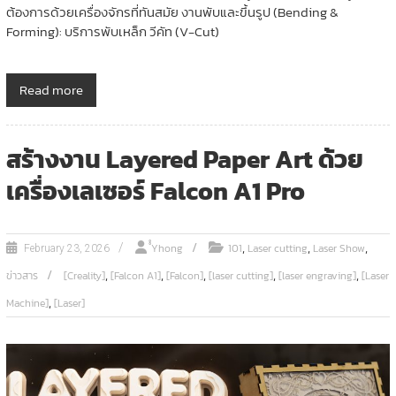
ต้องการด้วยเครื่องจักรที่ทันสมัย งานพับและขึ้นรูป (Bending &
Forming): บริการพับเหล็ก วีคัท (V-Cut)
Read more
สร้างงาน Layered Paper Art ด้วย
เครื่องเลเซอร์ Falcon A1 Pro
,
,
,
ํํYhong
101
Laser cutting
Laser Show
February 23, 2026
,
,
,
,
,
ข่าวสาร
[Creality]
[Falcon A1]
[Falcon]
[laser cutting]
[laser engraving]
[Laser
,
Machine]
[Laser]