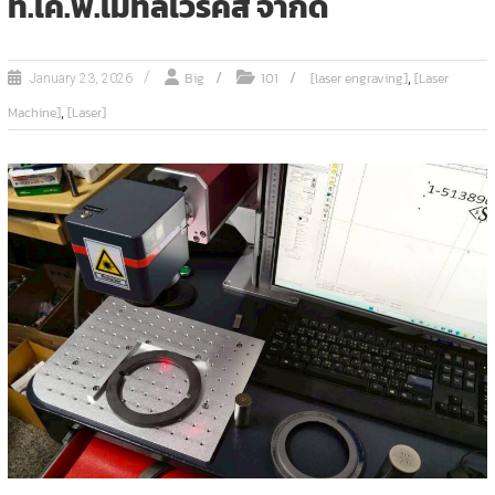
ที.เค.พี.เมทัลเวิร์คส์ จำกัด
,
Big
101
[laser engraving]
[Laser
January 23, 2026
,
Machine]
[Laser]