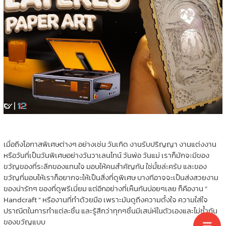
เมื่อถึงโอกาสพิเศษต่างๆ อย่างเช่น วันเกิด งานรับปริญญา งานแต่งงาน
หรือวันที่เป็นวันพิเศษอย่างวันวาเลนไทน์ วันพ่อ วันแม่ เราก็มักจะมีของ
ขวัญของที่ระลึกของแทนใจ มอบให้คนสำคัญกัน ใช่มั้ยล่ะครับ และของ
ขวัญที่มอบให้เราก็อยากจะให้เป็นสิ่งที่ดูพิเศษ บางทีอาจจะเป็นส่งสวยงาม
ของน่ารักๆ ของที่ดูพรีเมี่ยม แต่อีกอย่างที่เห็นกันบ่อยๆเลย ก็คืองาน ”
Handcraft ” หรืองานที่ทำด้วยมือ เพราะมันดูถึงความตั้งใจ ความใส่ใจ
ปราณีตในการทำแต่ละชิ้น และรู้สึกว่าทุกๆชิ้นมีเสน่ห์ในตัวเองและไม่ซ้ำกัน
ของขวัญแบบ