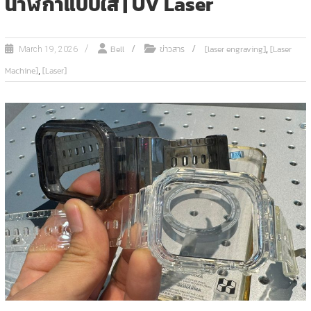
นาฬิกาแบบใส | UV Laser
,
Bell
ข่าวสาร
[laser engraving]
[Laser
March 19, 2026
,
Machine]
[Laser]