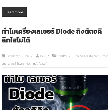
Read more
ทำไมเครื่องเลเซอร์ Diode ถึงตัดอคิ
ลิคใสไม่ได้
,
,
Bell
ข่าวสาร
[Falcon A1]
[Falcon]
[laser
February 6, 2026
,
,
engraving]
[Laser Machine]
[Laser]