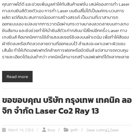
คุณภาพได้ดี และช่วยเพิ่มมูลค่าให้กับสินค้าแฟชั่น เสน่ห์ของการทำ Laser
กางเกงยีนส์ด้วยตัวเอง การทำ Laser บนยีนส์ไม่ได้เป็นแค่กระบวนการ
ผลิต แต่คือประสบการณ์ของการสร้างสรรค์ เป็นงานที่เราสามารถ
ออกแบบเอง แปลงจากการวาดมือผ่านกระดาษมาลงลวดลายบนกางเกง
ยีนส์แทน และยังช่วยทำให้นำยีนส์ตัวเก่ากลับมาใส่ใหม่อีกครั้ง Laser กาง
เกงยีนส์ คือเทคนิคการใช้ลำแสงเลเซอร์ยิงลงบนผ้าเดนิม เพื่อทำให้สีของ
ผ้าซีดลงหรือเกิดลวดลายตามที่ออกแบบไว้ ลำแสงจะเผาเฉพาะผิวของ
เส้นใย ทำให้เกิดเอฟเฟกต์คล้ายการฟอกหรือขัดยีนส์ แต่สามารถควบคุม
รายละเอียดได้แม่นยำกว่า เทคนิคนี้สามารถสร้างเอฟเฟกต์ได้หลากหลาย
Read more
ขอขอบคุณ บริษัท กรุงเทพ เทคนิค ลอ
จิก จำกัด Laser Co2 Ray 13
,
Boss
ลูกค้า
[laser cutting]
[laser
March 16, 2026