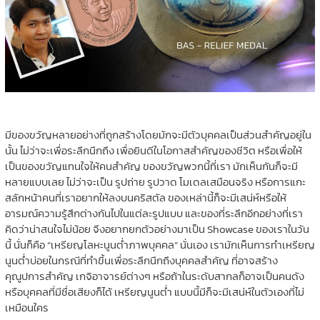
มีของขวัญหลายอย่างที่ถูกสร้างโดยมักจะมีตัวบุคคลเป็นส่วนสำคัญอยู่ใน
นั้น ไม่ว่าจะเพื่อระลึกนึกถึง เพื่อยินดีในโอกาสสำคัญของชีวิต หรือเพื่อให้
เป็นของขวัญแทนใจให้คนสำคัญ ของขวัญพวกนี้ที่เรา มักเห็นกันก็จะมี
หลายแบบเลย ไม่ว่าจะเป็น รูปถ่าย รูปวาด โมเดลเสมือนจริง หรือการแกะ
สลักหน้าคนที่เราอยากให้ลงบนคริสตัล ของเหล่านี้ก็จะมีเสน่ห์หรือให้
อารมณ์ความรู้สึกต่างกันไปในแต่ละรูปแบบ และของที่ระลึกอีกอย่างที่เรา
คิดว่าน่าสนใจไม่น้อย จึงอยากยกตัวอย่างมาเป็น Showcase ของเราในวัน
นี้ นั่นก็คือ “เหรียญโลหะนูนต่ำภาพบุคคล” นั่นเอง เรามักเห็นการทำเหรียญ
นูนต่ำบ่อยในกรณีที่ทำขึ้นเพื่อระลึกนึกถึงบุคคลสำคัญ ที่อาจสร้าง
คุณูปการสำคัญ เกจิอาจารย์ต่างๆ หรือถ้าในระดับสากลก็อาจเป็นคนดัง
หรือบุคคลที่มีชื่อเสียงก็ได้ เหรียญนูนต่ำ แบบนี้มีก็จะมีเสน่ห์ในตัวเองที่ไม่
เหมือนใคร