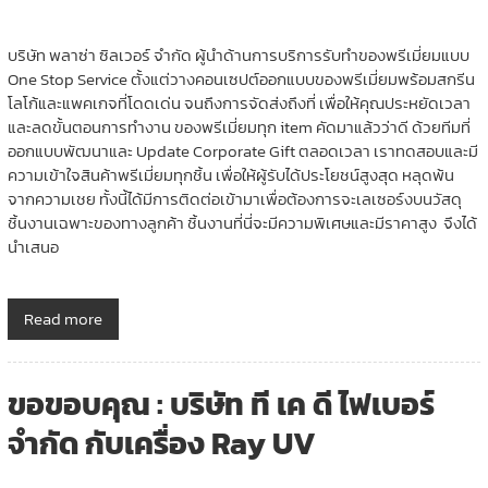
บริษัท พลาซ่า ซิลเวอร์ จำกัด ผู้นำด้านการบริการรับทำของพรีเมี่ยมแบบ
One Stop Service ตั้งแต่วางคอนเซปต์ออกแบบของพรีเมี่ยมพร้อมสกรีน
โลโก้และแพคเกจที่โดดเด่น จนถึงการจัดส่งถึงที่ เพื่อให้คุณประหยัดเวลา
และลดขั้นตอนการทำงาน ของพรีเมี่ยมทุก item คัดมาแล้วว่าดี ด้วยทีมที่
ออกแบบพัฒนาและ Update Corporate Gift ตลอดเวลา เราทดสอบและมี
ความเข้าใจสินค้าพรีเมี่ยมทุกชิ้น เพื่อให้ผู้รับได้ประโยชน์สูงสุด หลุดพ้น
จากความเชย ทั้งนี้ได้มีการติดต่อเข้ามาเพื่อต้องการจะเลเซอร์งบนวัสดุ
ชิ้นงานเฉพาะของทางลูกค้า ชิ้นงานที่นี่จะมีความพิเศษและมีราคาสูง จึงได้
นำเสนอ
Read more
ขอขอบคุณ : บริษัท ที เค ดี ไฟเบอร์
จำกัด กับเครื่อง Ray UV