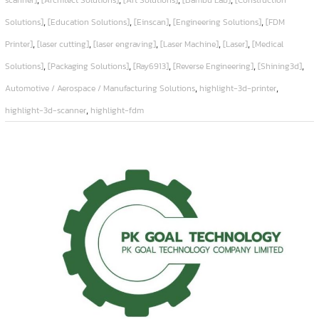
scanner]
[Architect Solutions]
[Art Solutions]
[Bambu Lab]
[Construction
,
,
,
,
Solutions]
[Education Solutions]
[Einscan]
[Engineering Solutions]
[FDM
,
,
,
,
,
Printer]
[laser cutting]
[laser engraving]
[Laser Machine]
[Laser]
[Medical
,
,
,
,
,
Solutions]
[Packaging Solutions]
[Ray6913]
[Reverse Engineering]
[Shining3d]
,
,
Automotive / Aerospace / Manufacturing Solutions
highlight-3d-printer
,
highlight-3d-scanner
highlight-fdm