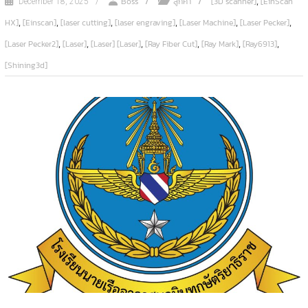
,
Boss
ลูกค้า
[3D scanner]
[EinScan
December 18, 2025
,
,
,
,
,
,
HX]
[Einscan]
[laser cutting]
[laser engraving]
[Laser Machine]
[Laser Pecker]
,
,
,
,
,
,
[Laser Pecker2]
[Laser]
[Laser] [Laser]
[Ray Fiber Cut]
[Ray Mark]
[Ray6913]
[Shining3d]