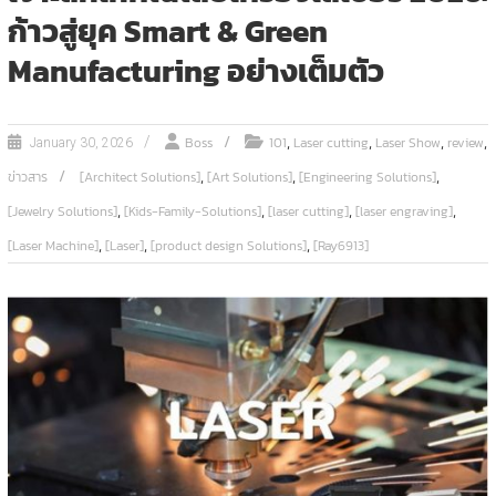
ก้าวสู่ยุค Smart & Green
Manufacturing อย่างเต็มตัว
,
,
,
,
Boss
101
Laser cutting
Laser Show
review
January 30, 2026
,
,
,
ข่าวสาร
[Architect Solutions]
[Art Solutions]
[Engineering Solutions]
,
,
,
,
[Jewelry Solutions]
[Kids-Family-Solutions]
[laser cutting]
[laser engraving]
,
,
,
[Laser Machine]
[Laser]
[product design Solutions]
[Ray6913]