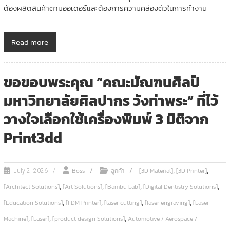
ต้องผลิตสินค้าตามออเดอร์และต้องการความคล่องตัวในการทำงาน
Read more
ขอขอบพระคุณ “คณะมัณฑนศิลป์
มหาวิทยาลัยศิลปากร วังท่าพระ” ที่ไว้
วางใจเลือกใช้เครื่องพิมพ์ 3 มิติจาก
Print3dd
,
,
Boss
ลูกค้า
[3D Material]
[3D Printer]
July 2, 2026
,
,
,
,
[Architect Solutions]
[Art Solutions]
[Bambu Lab]
[Digital Dentistry Solutions]
,
,
,
,
[Education Solutions]
[FDM Printer]
[laser cutting]
[laser engraving]
[Laser
,
,
,
Machine]
[Laser]
[product design Solutions]
Automotive / Aerospace /