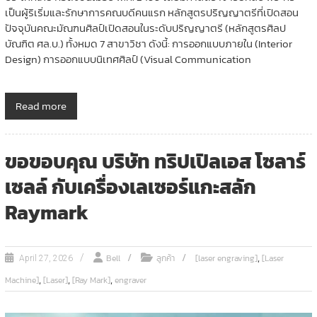
เป็นผู้ริเริ่มและรักษาการคณบดีคนแรก หลักสูตรปริญญาตรีที่เปิดสอน
ปัจจุบันคณะมัณฑนศิลป์เปิดสอนในระดับปริญญาตรี (หลักสูตรศิลป
บัณฑิต ศล.บ.) ทั้งหมด 7 สาขาวิชา ดังนี้: การออกแบบภายใน (Interior
Design) การออกแบบนิเทศศิลป์ (Visual Communication
Read more
ขอขอบคุณ บริษัท ทริปเปิลเอส โซลาร์
เซลล์ กับเครื่องเลเซอร์แกะสลัก
Raymark
,
Bell
ลูกค้า
[laser engraving]
[Laser
April 27, 2026
,
,
,
Machine]
[Laser]
[Ray Mark]
engraver