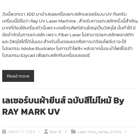
วันนี้พวกเรา 3DD มานำเสนอเครื่องแกะสลักเลเซอร์แบบ UV กันครับ
เครื่องนี้มีชื่อว่า Ray UV Laser Machine , สำหรับการแกะสลักครั้งนี้สำคัญ
มากที่ต้องใช้เครื่องตัวนี้เพราะเคสโทรศัพท์ส่วนใหญ่เป็นวัสดุใส นั้นทำให้ มี
ข้อจำกัดในการแกะสลัก เพราะ Fiber Laser ไม่สามารถแกะสลักพลาสติก
และวัสดุใสได้ได้นั่นเอง สำหรับขั้นตอนแรกคือการเตรียมไฟล์เราจะใช้
โปรแกรม Adobe Illustrator ในการทำไฟล์< หลังจากนั้นจะนำไฟล์ไปเข้า
โปรแกรม Ezycad เพื่อแกะสลักกับเครื่องเลเซอร์
Read more
เลเซอร์บนผ้ายีนส์ ฉบับสีไม่ไหม้ By
RAY MARK UV
,
,
Beer 🍺
Laser Show
review
ข่าวสาร
March 17, 2026