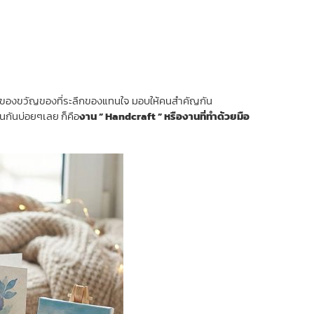
กจะมีของขวัญของที่ระลึกของแทนใจ มอบให้คนสำคัญกัน
็นกันบ่อยๆเลย ก็คือ
งาน ” Handcraft ” หรืองานที่ทำด้วยมือ