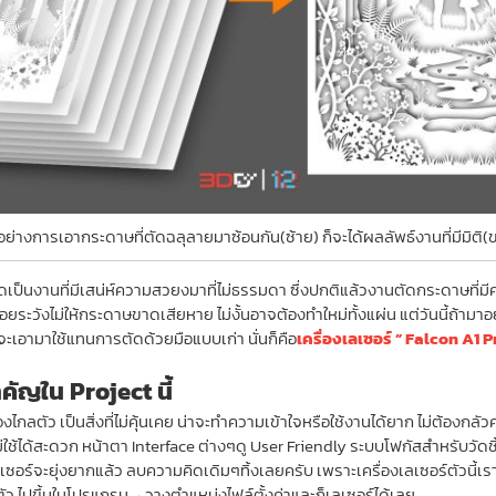
อย่างการเอากระดาษที่ตัดฉลุลายมาซ้อนกัน(ซ้าย) ก็จะได้ผลลัพธ์งานที่มีมิติ(
ให้เกิดเป็นงานที่มีเสน่ห์ความสวยงมาที่ไม่ธรรมดา ซึ่งปกติแล้วงานตัดกระดา
ระวังไม่ให้กระดาษขาดเสียหาย ไม่งั้นอาจต้องทำใหม่ทั้งแผ่น แต่วันนี้ถ้ามาอ
เราจะเอามาใช้แทนการตัดด้วยมือแบบเก่า นั่นก็คือ
เครื่องเลเซอร์ ” Falcon A1 P
คัญใน Project นี้
งไกลตัว เป็นสิ่งที่ไม่คุ้นเคย น่าจะทำความเข้าใจหรือใช้งานได้ยาก ไม่ต้องกล
อใหม่ใช้ได้สะดวก หน้าตา Interface ต่างๆดู User Friendly ระบบโฟกัสสำหรับวัด
เซอร์จะยุ่งยากแล้ว ลบความคิดเดิมๆทิ้งเลยครับ เพราะเครื่องเลเซอร์ตัวนี้เร
ว ไปขึ้นในโปรแกรม→วางตำแหน่งไฟล์ตั้งค่าและก็เลเซอร์ได้เลย