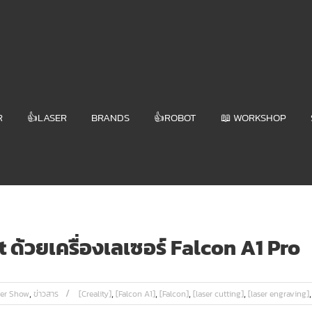
R
👍LASER
BRANDS
👍ROBOT
📖 WORKSHOP
 ด้วยเครื่องเลเซอร์ Falcon A1 Pro
,
,
,
,
,
ser Show
ข่าวสาร
[Creality]
[Falcon A1]
[Falcon]
[laser cutting]
[laser engraving]