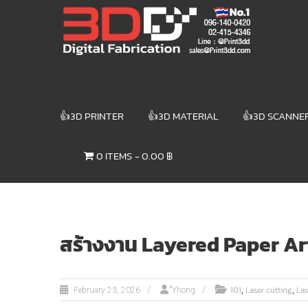
Skip
3DD DIGITAL
to
content
FABRICATION
เครื่องพิมพ์3มิติ
สแกนเนอร์
เลเซอร์
👍3D PRINTER
👍3D MATERIAL
👍3D SCANNE
3DD Digital
Fabrication
0 ITEMS
0.00 ฿
3D Printer |
3D Scanner
| Laser
สร้างงาน Layered Paper Art
,
,
101
Laser cutting
La
February 23, 2026
ํํYhong