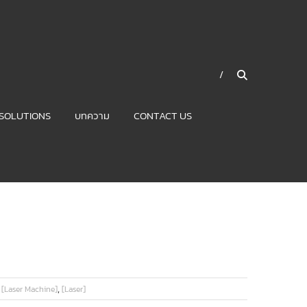
SOLUTIONS
บทความ
CONTACT US
,
,
[Laser Machine]
[Laser]