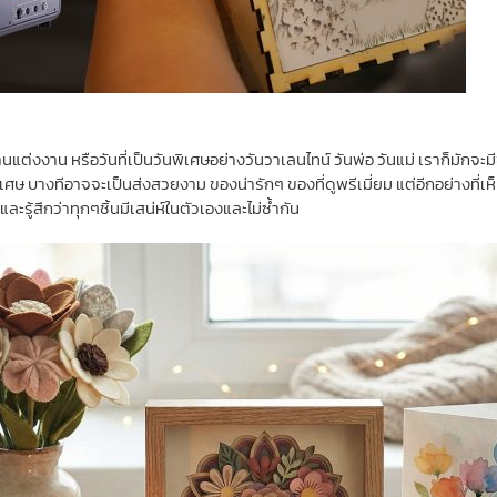
านแต่งงาน หรือวันที่เป็นวันพิเศษอย่างวันวาเลนไทน์ วันพ่อ วันแม่ เราก็มั
ูพิเศษ บางทีอาจจะเป็นส่งสวยงาม ของน่ารักๆ ของที่ดูพรีเมี่ยม แต่อีกอย่างที่เห
รู้สึกว่าทุกๆชิ้นมีเสน่ห์ในตัวเองและไม่ซ้ำกัน