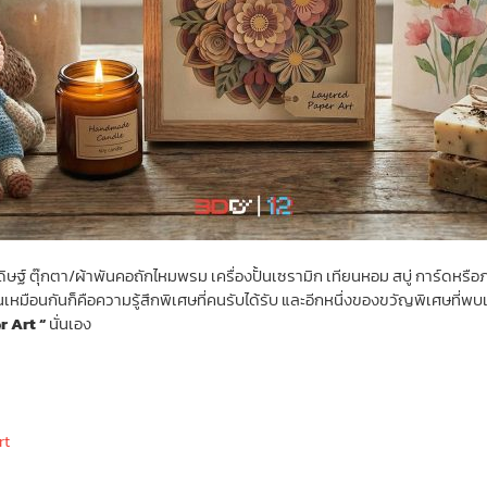
ดิษฐ์ ตุ๊กตา/ผ้าพันคอถักไหมพรม เครื่องปั้นเซรามิก เทียนหอม สบู่ การ์ด
ิ้นเหมือนกันก็คือความรู้สึกพิเศษที่คนรับได้รับ และอีกหนึ่งของขวัญพิเศษที่พ
r Art “
นั่นเอง
rt