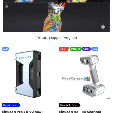
Texture Mapper Program
LED
Hot
Infrared
Color
LED
Hybrid Scan
Handheld Scan
EinScan Pro 2X V2 new!
EinScan H2 – 3D Scanner