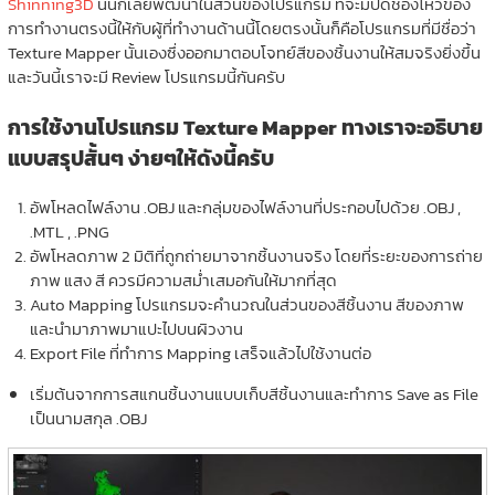
Shinning3D
นั้นก็เลยพัฒนาในส่วนของโปรแกรม ที่จะมีปิดช่องโหว่ของ
การทำงานตรงนี้ให้กับผู้ที่ทำงานด้านนี้โดยตรงนั้นก็คือโปรแกรมที่มีชื่อว่า
Texture Mapper นั้นเองซึ่งออกมาตอบโจทย์สีของชิ้นงานให้สมจริงยิ่งขึ้น
และวันนี้เราจะมี Review โปรแกรมนี้กันครับ
การใช้งานโปรแกรม Texture Mapper ทางเราจะอธิบาย
แบบสรุปสั้นๆ ง่ายๆให้ดังนี้ครับ
อัพโหลดไฟล์งาน .OBJ และกลุ่มของไฟล์งานที่ประกอบไปด้วย .OBJ ,
.MTL , .PNG
อัพโหลดภาพ 2 มิติที่ถูกถ่ายมาจากชิ้นงานจริง โดยที่ระยะของการถ่าย
ภาพ แสง สี ควรมีความสม่ำเสมอกันให้มากที่สุด
Auto Mapping โปรแกรมจะคำนวณในส่วนของสีชิ้นงาน สีของภาพ
และนำมาภาพมาแปะไปบนผิวงาน
Export File ที่ทำการ Mapping เสร็จแล้วไปใช้งานต่อ
เริ่มต้นจากการสแกนชิ้นงานแบบเก็บสีชิ้นงานและทำการ Save as File
เป็นนามสกุล .OBJ