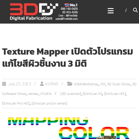
Skip
3DD DIGITAL FABRICATION
to
เครื่องพิมพ์3มิติ สแกนเนอร์
content
เลเซอร์
3DD Digital Fabrication 3D Printer | 3D Scanner |
Laser
Texture Mapper เปิดตัวโปรแกรม
แก้ไขสีผิวชิ้นงาน 3 มิติ
,
,
,
(Old)Workshop
101
3D Scan Show
3D
July 25, 2023
KORND
,
,
,
,
,
Software Show
review
ข่าวสาร
[3D scanner]
[EinScan H]
[EinScan HX]
,
[Einscan Pro HD]
[Einscan pro2x series]