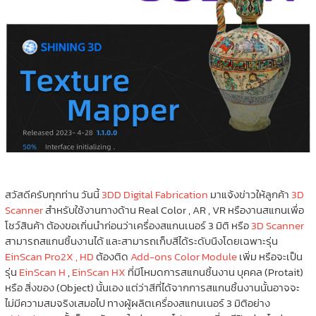
สวัสดีครับทุกท่าน วันนี้
3DD Digital Fabrication
มาแจ้งข่าวให้ลูกค้า
3D
Scanner
สำหรับใช้งานทางด้าน Real Color , AR , VR หรืองานสแกนเพื่อ
โชว์สินค้า ต้องขอเกิ่นนำก่อนว่าเครื่องสแกนเนอร์ 3 มิติ หรือ
3D Scanner
สามารถสแกนชิ้นงานได้ และสามารถเก็บสีได้ระดับนึงโดยเฉพาะรุ่น
EinScan Pro2X , HD
ต้องติด
Add-ons Color Module
เพิ่ม หรือจะเป็น
รุ่น
EinScan H
,
EinScan HX
ที่มีโหมดการสแกนชิ้นงาน บุคคล (Protait)
หรือ สิ่งของ (Object) นั้นเอง แต่ว่าสีที่ได้จากการสแกนชิ้นงานนั้นอาจจะ
ไม่มีความสมจริงเสมอไป ทางผู้ผลิตเครื่องสแกนเนอร์ 3 มิติอย่าง