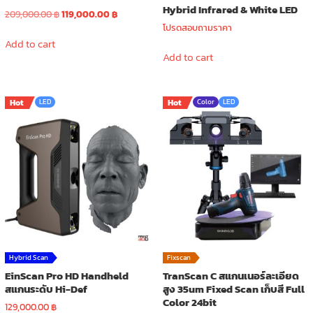
Hybrid Infrared & White LED
Original
Current
209,000.00
฿
119,000.00
฿
price
price
โปรดสอบถามราคา
was:
is:
Add to cart
209,000.00 ฿.
119,000.00 ฿.
Add to cart
Hot
LED
Hot
Color
LED
Hybrid Scan
Fixscan
EinScan Pro HD Handheld
TranScan C สแกนเนอร์ละเอียด
สแกนระดับ Hi-Def
สูง 35um Fixed Scan เก็บสี Full
Color 24bit
129,000.00
฿