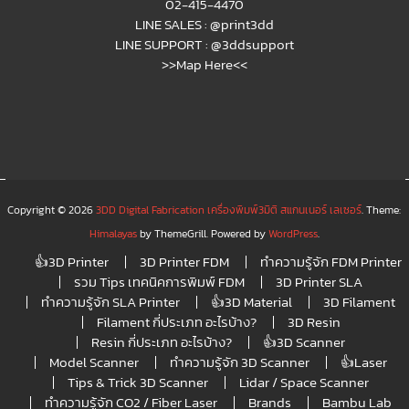
02-415-4470
LINE SALES :
@print3dd
LINE SUPPORT :
@3ddsupport
>>Map Here<<
Copyright © 2026
3DD Digital Fabrication เครื่องพิมพ์3มิติ สแกนเนอร์ เลเซอร์
. Theme:
Himalayas
by ThemeGrill. Powered by
WordPress
.
👍3D Printer
3D Printer FDM
ทำความรู้จัก FDM Printer
รวม Tips เทคนิคการพิมพ์ FDM
3D Printer SLA
ทำความรู้จัก SLA Printer
👍3D Material
3D Filament
Filament กี่ประเภท อะไรบ้าง?
3D Resin
Resin กี่ประเภท อะไรบ้าง?
👍3D Scanner
Model Scanner
ทำความรู้จัก 3D Scanner
👍Laser
Tips & Trick 3D Scanner
Lidar / Space Scanner
ทำความรู้จัก CO2 / Fiber Laser
Brands
Bambu Lab