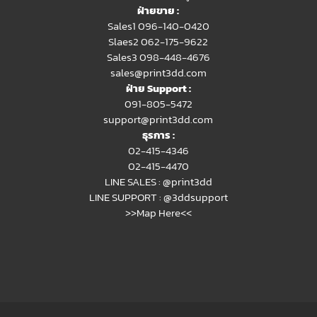
ฝ่ายขาย :
Sales1 096-140-0420
Slaes2
062-175-9622
Sales3 098-448-4676
sales@print3dd.com
ฝ่าย Support :
091-805-5472
support@print3dd.com
ธุรการ :
02-415-4346
02-415-4470
LINE SALES :
@print3dd
LINE SUPPORT :
@3ddsupport
>>Map Here<<