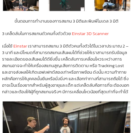
ขั้นตอนการทำงานของการสแกน 3 มิติและพิมพ์โมเดล 3 มิติ
3 เคล็ดลับในการสแกนตัวคนทั้งตัวด้วย
Einstar 3D Scanner
เมื่อใช้
Einstar
เราสามารถสแกน 3 มิติตัวคนทั้งตัวได้ในเวลาประมาณ 2 –
3 นาที และมีโหมดที่สามารถสแกนเส้นผมได้ที่ช่วยให้เราสามารถรับข้อมูล
รายละเอียดของเส้นผมได้ดียิ่งขึ้น เคล็ดลับการเคลื่อนไหวระหว่างการ
สแกนอาจจะทำให้เครื่องสแกนสูญเสียการติดตาม หรือ Tracking Lost
และอาจส่งผลให้เกิดเอฟเฟกต์สองเท่าหรือภาพซ้อน ดังนั้น ความท้าทาย
หลักคือการให้บุคคลนั้นยืนหรือนั่งนิ่งๆ และเลือกท่าทางที่สามารถถือได้ ซึ่ง
อาจเป็นเรื่องยากสำหรับผู้สูงอายุและเด็ก แต่เคล็ดลับคือการที่จะต้องบอก
กล่าวและต้องให้ผู้ที่ถูกสแกนจริงๆ มีการเคลื่อนไหวน้อยที่สุดเท่าที่จะทำได้