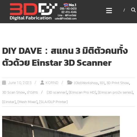
Skip
3DD DIGITAL FABRICATION
to
เครื่องพิมพ์3มิติ สแกนเนอร์
content
เลเซอร์
3DD Digital Fabrication 3D Printer | 3D Scanner |
Laser
DIY DAVE：สแกน 3 มิติตัวคนทั้ง
ตัวด้วย Einstar 3D Scanner
,
,
,
(Old)Workshop
101
3D Print Show
June 10, 2023
KORND
,
,
,
,
3D Scan Show
ข่าวสาร
[3D scanner]
[Einscan Pro HD]
[Einscan pro2x series]
,
,
[Einstar]
[Mesh Mixer]
[SLA/DLP Printer]