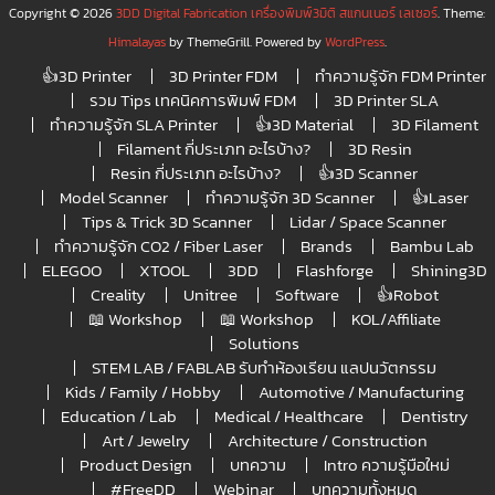
Copyright © 2026
3DD Digital Fabrication เครื่องพิมพ์3มิติ สแกนเนอร์ เลเซอร์
. Theme:
Himalayas
by ThemeGrill. Powered by
WordPress
.
👍3D Printer
3D Printer FDM
ทำความรู้จัก FDM Printer
รวม Tips เทคนิคการพิมพ์ FDM
3D Printer SLA
ทำความรู้จัก SLA Printer
👍3D Material
3D Filament
Filament กี่ประเภท อะไรบ้าง?
3D Resin
Resin กี่ประเภท อะไรบ้าง?
👍3D Scanner
Model Scanner
ทำความรู้จัก 3D Scanner
👍Laser
Tips & Trick 3D Scanner
Lidar / Space Scanner
ทำความรู้จัก CO2 / Fiber Laser
Brands
Bambu Lab
ELEGOO
XTOOL
3DD
Flashforge
Shining3D
Creality
Unitree
Software
👍Robot
📖 Workshop
📖 Workshop
KOL/Affiliate
Solutions
STEM LAB / FABLAB รับทำห้องเรียน แลปนวัตกรรม
Kids / Family / Hobby
Automotive / Manufacturing
Education / Lab
Medical / Healthcare
Dentistry
Art / Jewelry
Architecture / Construction
Product Design
บทความ
Intro ความรู้มือใหม่
#FreeDD
Webinar
บทความทั้งหมด