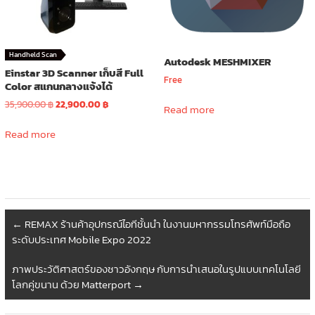
Handheld Scan
Autodesk MESHMIXER
Einstar 3D Scanner เก็บสี Full
Free
Color สแกนกลางแจ้งได้
Original
Current
35,900.00
฿
22,900.00
฿
Read more
price
price
was:
is:
Read more
35,900.00 ฿.
22,900.00 ฿.
←
REMAX ร้านค้าอุปกรณ์ไอทีชั้นนำ ในงานมหากรรมโทรศัพท์มือถือ
ระดับประเทศ Mobile Expo 2022
ภาพประวัติศาสตร์ของชาวอังกฤษ กับการนำเสนอในรูปแบบเทคโนโลยี
โลกคู่ขนาน ด้วย Matterport
→