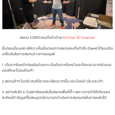
สแกน 3 มิติตัวคนทั้งตัวด้วย
EinStar 3D Scanner
ขั้นตอนนี้จะแสดงให้เราเห็นขั้นตอนการสแกนคนทั้งตัวซึ่ง David ได้แบ่งปัน
เคล็ดลับในการสแกนร่างกายมนุษย์
1. เริ่มจากใบหน้าก่อนอันดับแรก เริ่มต้นจากใบหน้าและไล่ลงมาจากส่วนบน
ของศีรษะไปจนถึงเท้า
2.สแกนช้าๆ ในบริเวณที่มีรายละเอียดมากขึ้น เช่น ใบหน้า มือ และเท้า
3. อย่ากลับไป ระวังอย่าย้อนกลับไปสแกนพื้นที่ซ้ำ เพราะอาจทำให้เกิดแสง
สะท้อนได้ ข้อมูลที่ไม่สมบูรณ์สามารถดำเนินการสแกนต่อในภายหลังได้