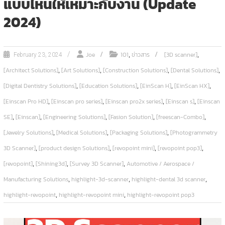
แบบไหนให้เหมาะกับงาน (Update
2024)
,
,
Joe
101
ข่าวสาร
[3D scanner]
February 23, 2024
,
,
,
,
[Architect Solutions]
[Art Solutions]
[Construction Solutions]
[Dental Solutions]
,
,
,
,
[Digital Dentistry Solutions]
[Education Solutions]
[EinScan H]
[EinScan HX]
,
,
,
,
[Einscan Pro HD]
[Einscan pro series]
[Einscan pro2x series]
[Einscan s]
[Einscan
,
,
,
,
,
SE]
[Einscan]
[Engineering Solutions]
[Fasion Solution]
[freescan-Combo]
,
,
,
[Jewelry Solutions]
[Medical Solutions]
[Packaging Solutions]
[Photogrammetry
,
,
,
,
3D Scanner]
[product design Solutions]
[revopoint mini]
[revopoint pop3]
,
,
,
[revopoint]
[Shining3d]
[Survey 3D Scanner]
Automotive / Aerospace /
,
,
,
Manufacturing Solutions
highlight-3d-scanner
highlight-dental 3d scanner
,
,
highlight-revopoint
highlight-revopoint mini
highlight-revopoint pop3