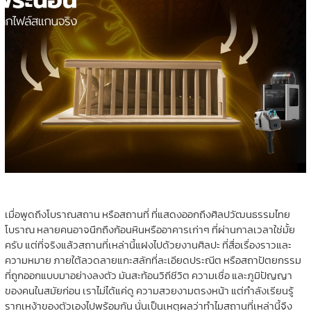
เมื่อพูดถึงโบราณสถาน หรือสถานที่ ที่แสดงออกถึงศิลปวัฒนธรรมไทย
โบราณ หลายคนอาจนึกถึงก้อนหินหรืออาคารเก่าๆ ที่ผ่านกาลเวลาใช่มั้ย
ครับ แต่ที่จริงแล้วสถานที่เหล่านี้แฝงไปด้วยงานศิลปะ ที่สื่อเรื่องราวและ
ความหมาย ภายใต้ลวดลายแกะสลักที่ละเอียดประณีต หรือสถาปัตยกรรม
ที่ถูกออกแบบมาอย่างลงตัว มันสะท้อนวิถีชีวิต ความเชื่อ และภูมิปัญญา
ของคนในสมัยก่อน เราไม่ได้แค่ดู ความสวยงามตรงหน้า แต่กำลังเรียนรู้
รากเหง้าของตัวเองไปพร้อมกัน นั่นเป็นเหตุผลว่าทำไมสถานที่เหล่านี้จึง