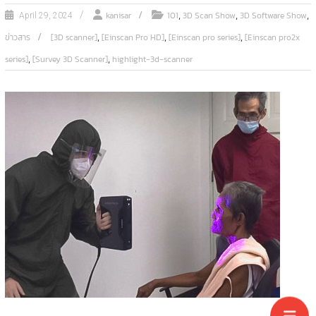
,
,
,
kanisar
101
3D Scan Show
3D Software Show
April 29, 2024
,
,
,
ข่าวสาร
[3D scanner]
[Einscan Pro HD]
[Einscan pro series]
[Einscan pro2x
,
,
series]
[Survey 3D Scanner]
highlight-3d-scanner