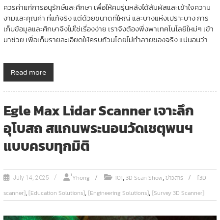
ควรค่าแก่การอนุรักษ์และศึกษา เพื่อให้คนรุ่นหลังได้สัมผัสและเข้าใจความ
งามและคุณค่า ที่แท้จริง แต่ด้วยขนาดที่ใหญ่ และบางแห่งเปราะบาง การ
เก็บข้อมูลและศึกษาจึงไม่ใช่เรื่องง่าย เราจึงต้องพึ่งพาเทคโนโลยีใหม่ๆ เข้า
มาช่วย เพื่อเก็บรายละเอียดให้ครบถ้วนโดยไม่ทำลายของจริง แน่นอนว่า
Read more
Egle Max Lidar Scanner เจาะลึก
อุโบสถ สแกนพระนอนวัดเชตุพนฯ
แบบครบทุกมิติ
,
,
ํํYhong
101
3D Scan Show
ข่าวสาร
[3D
July 14, 2025
,
,
,
scanner]
[Education Solutions]
[Engineering Solutions]
[Survey 3D Scanner]