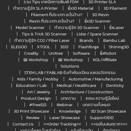
รวม Tips เทคนิคการพิมพ์ FDM
3D Printer SLA
ทำความรู้จัก SLA Printer
👍3D Material
3D Filament
Filament กี่ประเภท อะไรบ้าง?
3D Resin
Resin กี่ประเภท อะไรบ้าง?
👍3D Scanner
Model Scanner
ทำความรู้จัก 3D Scanner
👍Laser
Tips & Trick 3D Scanner
Lidar / Space Scanner
ทำความรู้จัก CO2 / Fiber Laser
Brands
Bambu Lab
ELEGOO
XTOOL
3DD
Flashforge
Shining3D
Creality
Unitree
Software
👍Robot
📖 Workshop
📖 Workshop
KOL/Affiliate
Solutions
STEM LAB / FABLAB รับทำห้องเรียน แลปนวัตกรรม
Kids / Family / Hobby
Automotive / Manufacturing
Education / Lab
Medical / Healthcare
Dentistry
Art / Jewelry
Architecture / Construction
Product Design
บทความ
Intro ความรู้มือใหม่
#FreeDD
Webinar
บทความทั้งหมด
3D Print Showcase
Knowledge
3D Scan Showcase
Review
Laser Showcase
Support3DD
Contact Us
>>Order Tracking<<
>>ขอใบเสนอราคา<<
>>ดาวโหลด โบรชัวร์<<
แจ้งชำระเงิน
ติดต่อเรา