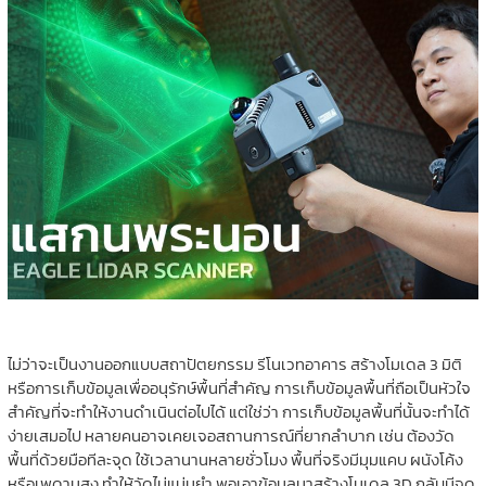
ไม่ว่าจะเป็นงานออกแบบสถาปัตยกรรม รีโนเวทอาคาร สร้างโมเดล 3 มิติ
หรือการเก็บข้อมูลเพื่ออนุรักษ์พื้นที่สำคัญ การเก็บข้อมูลพื้นที่ถือเป็นหัวใจ
สำคัญที่จะทำให้งานดำเนินต่อไปได้ แต่ใช่ว่า การเก็บข้อมูลพื้นที่นั้นจะทำได้
ง่ายเสมอไป หลายคนอาจเคยเจอสถานการณ์ที่ยากลำบาก เช่น ต้องวัด
พื้นที่ด้วยมือทีละจุด ใช้เวลานานหลายชั่วโมง พื้นที่จริงมีมุมแคบ ผนังโค้ง
หรือเพดานสูง ทำให้วัดไม่แม่นยำ พอเอาข้อมูลมาสร้างโมเดล 3D กลับมีจุด