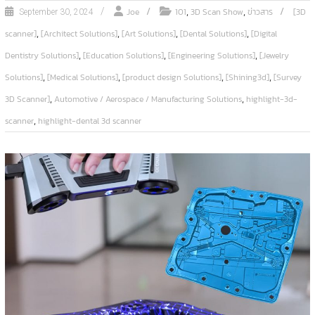
,
,
Joe
101
3D Scan Show
ข่าวสาร
[3D
September 30, 2024
,
,
,
,
scanner]
[Architect Solutions]
[Art Solutions]
[Dental Solutions]
[Digital
,
,
,
Dentistry Solutions]
[Education Solutions]
[Engineering Solutions]
[Jewelry
,
,
,
,
Solutions]
[Medical Solutions]
[product design Solutions]
[Shining3d]
[Survey
,
,
3D Scanner]
Automotive / Aerospace / Manufacturing Solutions
highlight-3d-
,
scanner
highlight-dental 3d scanner