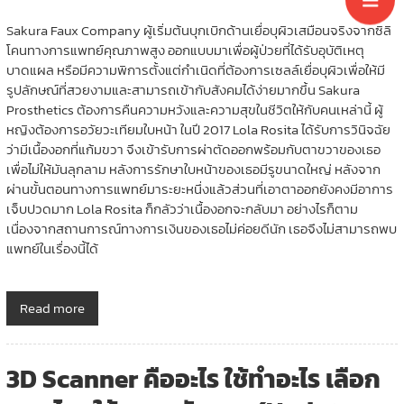
Sakura Faux Company ผู้เริ่มต้นบุกเบิกด้านเยื่อบุผิวเสมือนจริงจากซิลิ
โคนทางการแพทย์คุณภาพสูง ออกแบบมาเพื่อผู้ป่วยที่ได้รับอุบัติเหตุ
บาดแผล หรือมีความพิการตั้งแต่กำเนิดที่ต้องการเซลล์เยื่อบุผิวเพื่อให้มี
รูปลักษณ์ที่สวยงามและสามารถเข้ากับสังคมได้ง่ายมากขึ้น Sakura
Prosthetics ต้องการคืนความหวังและความสุขในชีวิตให้กับคนเหล่านี้ ผู้
หญิงต้องการอวัยวะเทียมใบหน้า ในปี 2017 Lola Rosita ได้รับการวินิจฉัย
ว่ามีเนื้องอกที่แก้มขวา จึงเข้ารับการผ่าตัดออกพร้อมกับตาขวาของเธอ
เพื่อไม่ให้มันลุกลาม หลังการรักษาใบหน้าของเธอมีรูขนาดใหญ่ หลังจาก
ผ่านขั้นตอนทางการแพทย์มาระยะหนึ่งแล้วส่วนที่เอาตาออกยังคงมีอาการ
เจ็บปวดมาก Lola Rosita ก็กลัวว่าเนื้องอกจะกลับมา อย่างไรก็ตาม
เนื่องจากสถานการณ์ทางการเงินของเธอไม่ค่อยดีนัก เธอจึงไม่สามารถพบ
แพทย์ในเรื่องนี้ได้
Read more
3D Scanner คืออะไร ใช้ทำอะไร เลือก