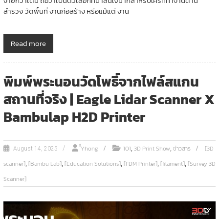
ง่ายกว่าเดิม ถือว่าเป็นตัวเลือกที่น่าสนใจมากสำหรับใครที่ทำงานด้าน
สำรวจ วัดพื้นที่ งานก่อสร้าง หรือแม้แต่ งาน
Read more
พิมพ์พระนอนวัดโพธิ์จากไฟล์สแกน
สถานที่จริง | Eagle Lidar Scanner X
Bambulap H2D Printer
,
,
ํํYhong
101
3D Print Show
ข่าวสาร
[3D
August 14, 2025
,
,
,
,
,
scanner]
[Bambu Lab]
[Education Solutions]
[FDM Printer]
[filament]
[Survey 3D
Scanner]