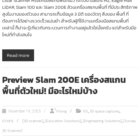
Lidar Scanner หรือเครื่อสแกนพื้นที่ไม่ว่าจะเป็น Galois M2, Eagle Max
LiDAR, Slam 100 และ Slam 200E ล้วนเครื่องสแกนพื้นที่ ที่มีประสิทธิภาพ
สูงในงานของตัวเอง สามารถเก็บข้อมูล 3 มิติ ของวัตถุ สิ่งของ พื้นที่ ที่
ต้องการได้อย่างรวดเร็วแม่นยำ สำหรับผู้ที่ใช้งานเครื่องมือสแกนพื้นที่
เหล่านี้ ก็น่าจะรู้เกี่ยวกับกระบวนการทำงานอยู่แล้วใช่มั้ยครับ แต่สำหรับมือ
ใหม่ที่กำลังสนใจ
Read more
Preview Slam 200E เครื่องสแกน
พื้นที่ตัวใหม่! มีอะไรใหม่บ้าง
,
,
ํํYhong
101
3D space captures
November 19, 2025
,
,
,
ข่าวสาร
[3D scanner]
[Education Solutions]
[Engineering Solutions]
[Survey
3D Scanner]