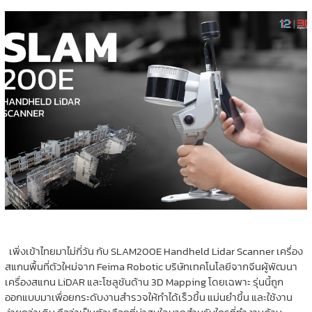
เพิ่งเข้าไทยมาไม่กี่วัน กับ SLAM200E Handheld Lidar Scanner เครื่อง
สแกนพื้นที่ตัวใหม่จาก Feima Robotic บริษัทเทคโนโลยีจากจีนผู้พัฒนา
เครื่องสแกน LiDAR และโซลูชันด้าน 3D Mapping โดยเฉพาะ รุ่นนี้ถูก
ออกแบบมาเพื่อยกระดับงานสำรวจให้ทำได้เร็วขึ้น แม่นยำขึ้น และใช้งาน