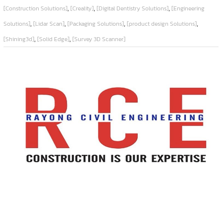
,
,
,
[Construction Solutions]
[Creality]
[Digital Dentistry Solutions]
[Engineering
,
,
,
,
Solutions]
[Lidar Scan]
[Packaging Solutions]
[product design Solutions]
,
,
[Shining3d]
[Solid Edge]
[Survey 3D Scanner]