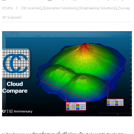
,
,
,
ข่าวสาร
[3D scanner]
[Education Solutions]
[Engineering Solutions]
[Survey
3D Scanner]