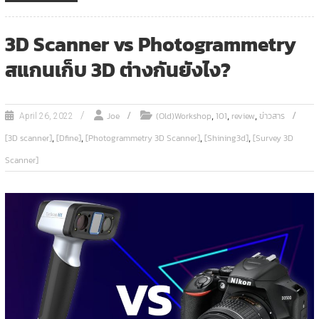
3D Scanner vs Photogrammetry
สแกนเก็บ 3D ต่างกันยังไง?
,
,
,
Joe
(Old)Workshop
101
review
ข่าวสาร
April 26, 2022
,
,
,
,
[3D scanner]
[Dfine]
[Photogrammetry 3D Scanner]
[Shining3d]
[Survey 3D
Scanner]