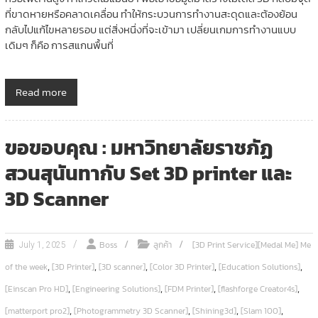
ที่ขาดหายหรือคลาดเคลื่อน ทำให้กระบวนการทำงานสะดุดและต้องย้อน
กลับไปแก้ไขหลายรอบ แต่สิ่งหนึ่งที่จะเข้ามา เปลี่ยนเกมการทำงานแบบ
เดิมๆ ก็คือ การสแกนพื้นที่
Read more
ขอขอบคุณ : มหาวิทยาลัยราชภัฏ
สวนสุนันทากับ Set 3D printer และ
3D Scanner
Boss
ลูกค้า
[3D Print Service][Medal Me] Me
July 1, 2025
,
,
,
,
,
of the week
[3D Printer]
[3D scanner]
[Color 3D Printer]
[Education Solutions]
,
,
,
,
[Einscan Pro HD]
[Engineering Solutions]
[FDM Printer]
[flashforge Creator4s]
,
,
,
,
[matterport pro2]
[Photogrammetry 3D Scanner]
[Shining3d]
[Slam 100]