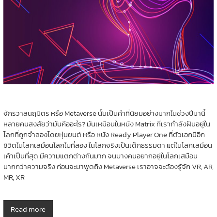
จักรวาลนฤมิตร หรือ Metaverse นั้นเป็นคำที่นิยมอย่างมากในช่วงปีมานี้
หลายคนสงสัยว่ามันคืออะไร? มันเหมือนในหนัง Matrix ที่เรากำลังฝันอยู่ใน
โลกที่ถูกจำลองโดยหุ่นยนต์ หรือ หนัง Ready Player One ที่ตัวเอกมีอีก
ชีวิตในโลกเสมือนโลกใบที่สอง ในโลกจริงเป็นเด็กธรรมดา แต่ในโลกเสมือน
เค้าเป็นที่สุด มีความแตกต่างกันมาก จนบางคนอยากอยู่ในโลกเสมือน
มากกว่าความจริง ก่อนจะมาพูดถึง Metaverse เราอาจจะต้องรู้จัก VR, AR,
MR, XR
Read more