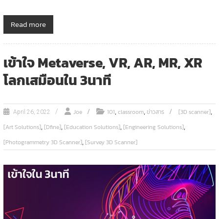
Read more
เข้าใจ Metaverse, VR, AR, MR, XR
โลกเสมือนใน 3นาที
,
,
,
Joe
101
classroom
ข่าวสาร
[3D scanner]
April 26, 2022
,
,
,
,
[Art Solutions]
[Dfine]
[Education Solutions]
[Engineering Solutions]
,
[Photogrammetry 3D Scanner]
[Survey 3D Scanner]