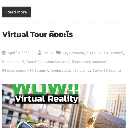
Read more
Virtual Tour คืออะไร
,
,
,
Joe
101
classroom
ข่าวสาร
[3D scanner]
April 26, 2022
,
,
,
,
[Art Solutions]
[Dfine]
[Education Solutions]
[Engineering Solutions]
,
,
[Photogrammetry 3D Scanner]
[product design Solutions]
[Survey 3D Scanner]