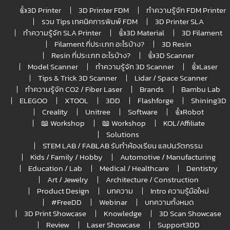
👍3D Printer
3D Printer FDM
ทำความรู้จัก FDM Printer
รวม Tips เทคนิคการพิมพ์ FDM
3D Printer SLA
ทำความรู้จัก SLA Printer
👍3D Material
3D Filament
Filament กี่ประเภท อะไรบ้าง?
3D Resin
Resin กี่ประเภท อะไรบ้าง?
👍3D Scanner
Model Scanner
ทำความรู้จัก 3D Scanner
👍Laser
Tips & Trick 3D Scanner
Lidar / Space Scanner
ทำความรู้จัก CO2 / Fiber Laser
Brands
Bambu Lab
ELEGOO
XTOOL
3DD
Flashforge
Shining3D
Creality
Unitree
Software
👍Robot
📖 Workshop
📖 Workshop
KOL/Affiliate
Solutions
STEM LAB / FABLAB รับทำห้องเรียน แลปนวัตกรรม
Kids / Family / Hobby
Automotive / Manufacturing
Education / Lab
Medical / Healthcare
Dentistry
Art / Jewelry
Architecture / Construction
Product Design
บทความ
Intro ความรู้มือใหม่
#FreeDD
Webinar
บทความทั้งหมด
3D Print Showcase
Knowledge
3D Scan Showcase
Review
Laser Showcase
Support3DD