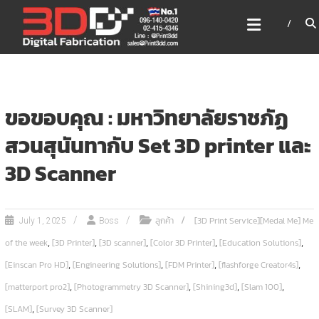
Skip
3DD DIGITAL FABRICATION
to
เครื่องพิมพ์3มิติ สแกนเนอร์
content
เลเซอร์
3DD Digital Fabrication 3D Printer | 3D Scanner |
Laser
ขอขอบคุณ : มหาวิทยาลัยราชภัฏ
สวนสุนันทากับ Set 3D printer และ
3D Scanner
ลูกค้า
[3D Print Service][Medal Me] Me
July 1, 2025
Boss
,
,
,
,
,
of the week
[3D Printer]
[3D scanner]
[Color 3D Printer]
[Education Solutions]
,
,
,
,
[Einscan Pro HD]
[Engineering Solutions]
[FDM Printer]
[flashforge Creator4s]
,
,
,
,
[matterport pro2]
[Photogrammetry 3D Scanner]
[Shining3d]
[Slam 100]
,
[SLAM]
[Survey 3D Scanner]