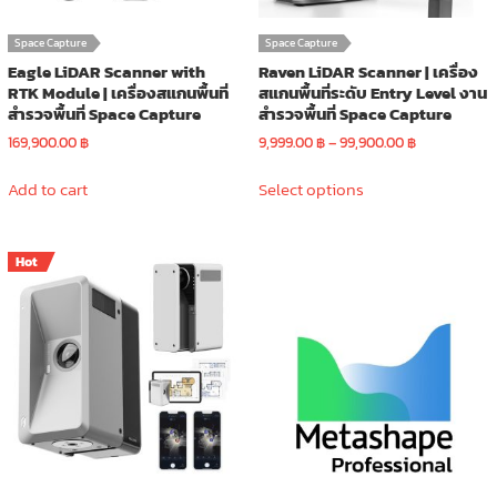
Space Capture
Space Capture
Eagle LiDAR Scanner with
Raven LiDAR Scanner | เครื่อง
RTK Module | เครื่องสแกนพื้นที่
สแกนพื้นที่ระดับ Entry Level งาน
สำรวจพื้นที่ Space Capture
สำรวจพื้นที่ Space Capture
Price
169,900.00
฿
9,999.00
฿
–
99,900.00
฿
range:
This
9,999.00 ฿
Add to cart
Select options
product
through
has
99,900.00 ฿
multiple
Hot
variants.
The
options
may
be
chosen
on
the
product
page