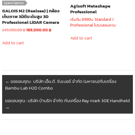
Space Capture
Agisoft Metashape
GALOIS M2 (Realsee) | กล้อง
Professional
เก็บภาพ 3มิติระดับสูง 3D
เริ่มต้น 8990บ. Standard /
Professional LiDAR Camera
Professional โปรดสอบถาม
Original
Current
249,000.00
฿
189,000.00
฿
price
price
Add to cart
was:
is:
Add to cart
249,000.00 ฿.
189,000.00 ฿.
←
ขอขอบคุณ : บริษัท เอ็น.ดี. รับเบอร์ จำกัด (มหาชน)กับเครื่อง
Bambu Lab H2D Combo
ขอขอบคุณ : บริษัท บ้านริก จำกัด กับเครื่อง Ray mark 30E Handheld
→