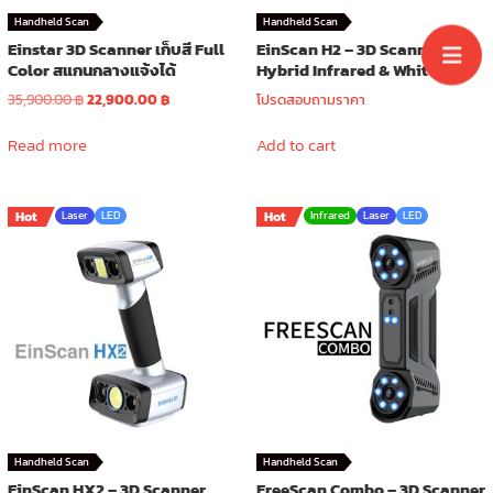
Handheld Scan
Handheld Scan
Einstar 3D Scanner เก็บสี Full
EinScan H2 – 3D Scanner
Color สแกนกลางแจ้งได้
Hybrid Infrared & White LED
Original
Current
35,900.00
฿
22,900.00
฿
โปรดสอบถามราคา
price
price
was:
is:
Read more
Add to cart
35,900.00 ฿.
22,900.00 ฿.
Hot
Laser
LED
Hot
Infrared
Laser
LED
Handheld Scan
Handheld Scan
EinScan HX2 – 3D Scanner
FreeScan Combo – 3D Scanner