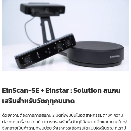
EinScan-SE + Einstar : Solution สแกน
เสริมสำหรับวัตถุทุกขนาด
ด้วยความต้องการการสแกน 3 มิติที่เพิ่มขึ้นในอุตสาหกรรมต่างๆ ความ
ต้องการเครื่องสแกนที่สามารถรองรับทั้งวัตถุที่มีขนาดเล็กและขนาดใหญ่
จึงกลายเป็นคำถามที่พบบ่อย ว่าเราควรเลือกรุ่นใดแบบใดดีในขณะที่เรามี