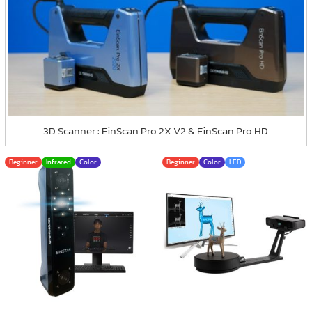
3D Scanner : EinScan Pro 2X V2 & EinScan Pro HD
Beginner
Infrared
Color
Beginner
Color
LED