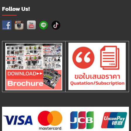
Follow Us!