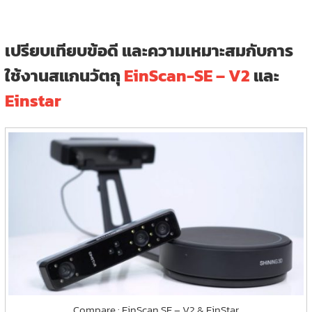
เปรียบเทียบข้อดี และความเหมาะสมกับการ
ใช้งานสแกนวัตถุ
EinScan-SE – V2
และ
Einstar
Compare : EinScan SE – V2 & EinStar