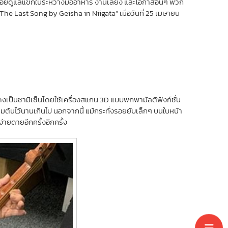
ีพที่คอยดูแลแขกในระหว่างมื้ออาหาร งานเลี้ยง และโอกาสอื่นๆ พวก
“The Last Song by Geisha in Niigata” เมื่อวันที่ 25 เมษายน
งเป็นชามิเซ็นโดยใช้เครื่องสแกน 3D แบบพกพามัลติฟังก์ชั่น
่มต้นไว้นานเกินไป นอกจากนี้ แม้กระทั่งรอยยับเล็กๆ บนใบหน้า
ยดายอีกครั้งอีกครั้ง