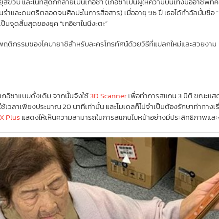
่ออายุสี่ขวบ และในที่สุดก็กลายเป็นเกอิชา (เกอิชาเป็นผู้ให้ความบันเทิงมืออาช
นรำและดนตรีตลอดจนศิลปะในการสื่อสาร) เมื่ออายุ 96 ปี เธอได้ทำอัลบั้มชื่อ 
็นจุดสิ้นสุดของยุค “เกอิชาในนีงะตะ”
ื้นพฤติกรรมของโคบายาชิสำหรับละครโทรทัศน์ด้วยวิธีที่แปลกใหม่และสวยงาม
กอิชาแบบดั้งเดิม จากนั้นจึงใช้
3D Scanner
เพื่อทำการสแกน 3 มิติ ขณะแสด
ใช้เวลาเพียงประมาณ 20 นาทีเท่านั้น และโมเดลก็ไม่จำเป็นต้องรักษาท่าทางเริ
X Plus
แสดงให้เห็นความสามารถในการสแกนใบหน้าอย่างมีประสิทธิภาพและง่า