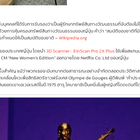
หรับบุคคลที่ได้รับการรับรองว่าเป็นผู้รักษาทรัพย์สินทางวัฒนธรรมที่จับต้อง
การคุ้มครองทรัพย์สินทางวัฒนธรรมของญี่ปุ่น คำว่า “สมบัติของชาติที่มีชี
บการกำหนดให้เป็นสมบัติของชาติ –
Wikipedia.org
ิตของประเทศญี่ปุ่น โดยนำ
3D Scanner
:
EinScan Pro 2X Plus
ใช้เพื่อสแกน
nd CM “New Women’s Edition” ออกฉายโดย Netflix Co. Ltd ของญี่ปุ่น
น้าครั้งสำคัญ แม้ว่าพวกเธอจะมีบทบาทต่อสาธารณะอย่างจำกัดตลอดประวัติศา
ลื่อนไหวเพื่อสิทธิสตรีชาวฝรั่งเศส Olympe de Gouges ผู้ตีพิมพ์ “คำประก
ีนยอดเขาเอเวอเรสต์ในปี 1975 ฮารุ โคบายาชิเป็นหนึ่งในผู้หญิงที่โดดเด่นที่โดด