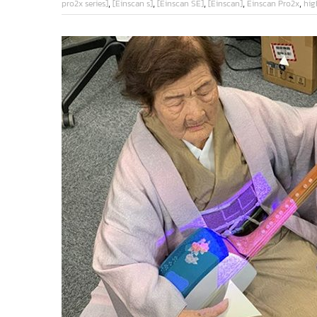
,
,
,
,
,
pro2x series]
[Einscan s]
[Einscan SE]
[Einscan]
Einscan Pro2x
hig