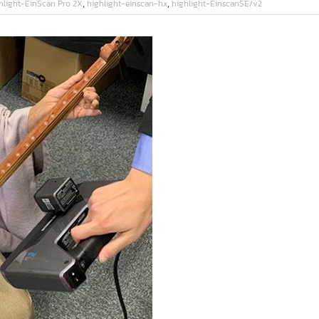
,
,
hlight-EinScan Pro 2X
highlight-einscan-hx
highlight-EinscanSE/v2