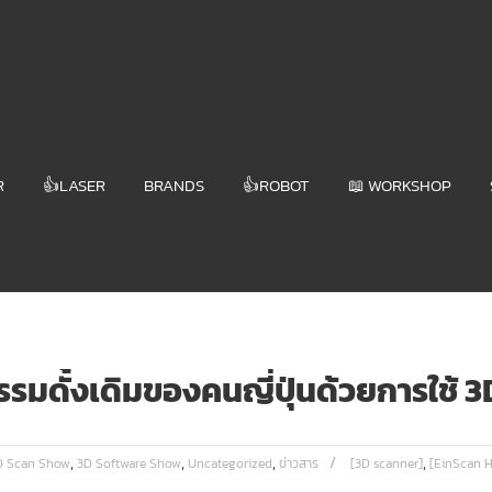
R
👍LASER
BRANDS
👍ROBOT
📖 WORKSHOP
มดั้งเดิมของคนญี่ปุ่นด้วยการใช้ 
,
,
,
,
D Scan Show
3D Software Show
Uncategorized
ข่าวสาร
[3D scanner]
[EinScan H