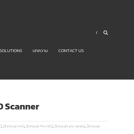
SOLUTIONS
บทความ
CONTACT US
3D Scanner
,
,
,
,
]
[EinScan HX]
[Einscan Pro HD]
[Einscan pro series]
[Einscan