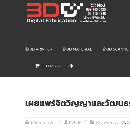
Skip
3DD DIGITAL
to
content
FABRICATION
เครื่องพิมพ์3มิติ
สแกนเนอร์
เลเซอร์
👍3D PRINTER
👍3D MATERIAL
👍3D SCANNE
3DD Digital
Fabrication
0 ITEMS
0.00 ฿
3D Printer |
3D Scanner
| Laser
เผยแพร่จิตวิญญาและวัฒนธรร
,
,
(Old)Workshop
101
3
March 18, 2024
KORND