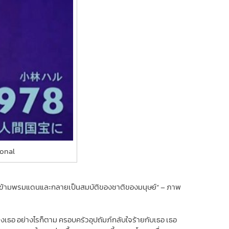
ional
บัติข้ามพรมแดนและกลายเป็นสมบัติของชาติของมนุษย์” – ภาพ
้ยงเธอ อย่างไรก็ตาม ครอบครัวอุปถัมภ์กลับใจร้ายกับเธอ เธอ