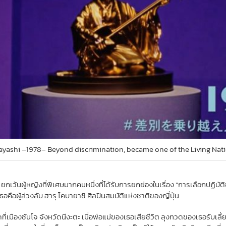
yashi –1978– Beyond discrimination, became one of the Living Nat
ว้นผู้หญิงที่พิเศษมากคนหนึ่งที่ได้รับการยกย่องในเรื่อง “การเลือกปฏิ
คือผู้ล่วงลับ ฮารุ โคบายาชิ ศิลปินสมบัติแห่งชาติของญี่ปุ่น
่เมืองซันโจ จังหวัดนีงะตะ เมื่อพ่อแม่ของเธอเสียชีวิต ลุงทวดของเธอรับเลี