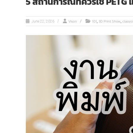
5 สถานการณ์ที่ควรใช้ PETG
,
,
Vison
101
3D Print Show
classr
June 22, 2026