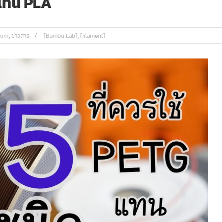
 แทน PLA
,
,
oom
ข่าวสาร
[Bambu Lab]
[filament]