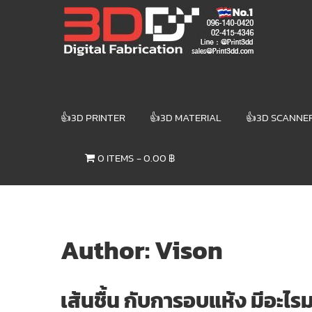
Skip
3DD DIGITAL
to
content
FABRICATION
เครื่องพิมพ์3มิติ
สแกนเนอร์
เลเซอร์
👍3D PRINTER
👍3D MATERIAL
👍3D SCANNE
3DD Digital
Fabrication
0 ITEMS
0.00 ฿
3D Printer |
3D Scanner
| Laser
Author:
Vison
เส้นชื้น กับการอบแห้ง มีอะไรม