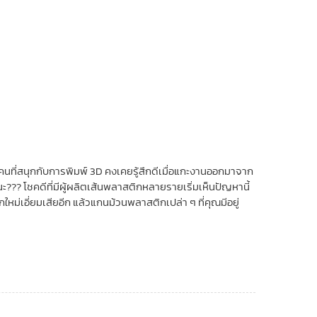
บคนที่สนุกกับการพิมพ์ 3D คงเคยรู้สึกดีเมื่อแกะงานออกมาจาก
??? โชคดีที่มีผู้ผลิตเส้นพลาสติกหลายรายเริ่มเห็นปัญหานี้
หม่เอี่ยมเสียอีก แล้วแกนม้วนพลาสติกเปล่า ๆ ที่คุณมีอยู่