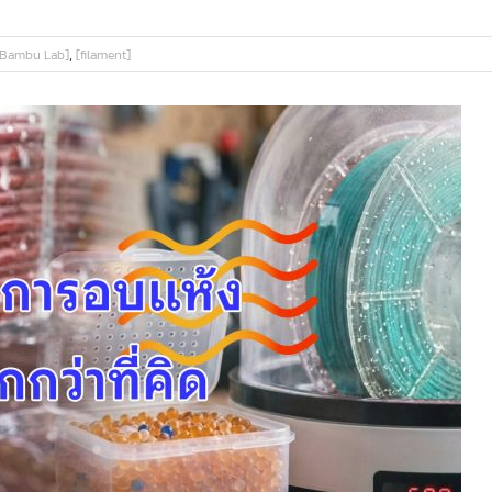
,
[Bambu Lab]
[filament]