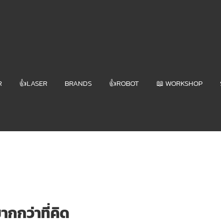
R
👍LASER
BRANDS
👍ROBOT
📖 WORKSHOP
ากกว่าที่คิด