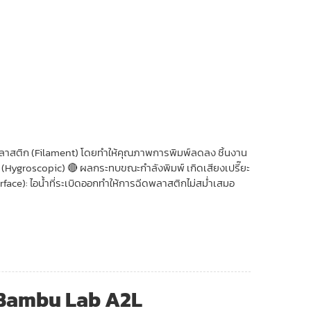
้นพลาสติก (Filament) โดยทำให้คุณภาพการพิมพ์ลดลง ชิ้นงาน
ย (Hygroscopic) 🔴 ผลกระทบขณะกำลังพิมพ์ เกิดเสียงเปรี๊ยะ
rface): ไอน้ำที่ระเบิดออกทำให้การฉีดพลาสติกไม่สม่ำเสมอ
น Bambu Lab A2L