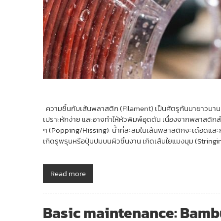
ความชื้นกับเส้นพลาสติก (Filament) เป็นศัตรูกันมายาวนาน 
เปราะหักง่าย และอาจทำให้หัวพิมพ์อุดตัน เนื่องจากพลาสติก
ๆ (Popping/Hissing): น้ำที่สะสมในเส้นพลาสติกจะเดือดและกล
เกิดรูพรุนหรือปุ่มปมบนผิวชิ้นงาน เกิดเส้นใยแมงมุม (Str
Read more
Basic maintenance: Bambu 