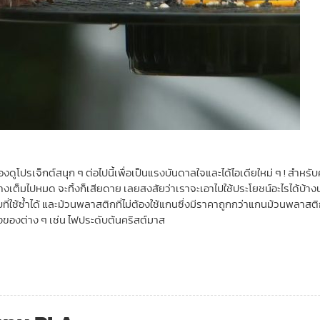
ูโปรเจ็กต์สนุก ๆ ต่อไปนี้เพื่อเป็นแรงบันดาลใจและได้ไอเดียใหม่ ๆ ! สำหรั
เต็มไปหมด จะทิ้งก็เสียดาย เลยสงสัยว่าเราจะเอาไปใช้ประโยชน์อะไรได้บ้างนะ
่ใช้ซ้ำได้ และม้วนพลาสติกที่ไม่ต้องใช้แกนซึ่งมีราคาถูกกว่าแกนม้วนพลาสติกใ
ิ่งของต่าง ๆ เช่น ไฟประดับต้นคริสต์มาส