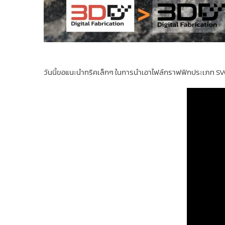
วันนี้ขอแนะนำทริคเล็กๆ ในการนำเอาไฟล์กราฟฟิกประเภท SVG ซ