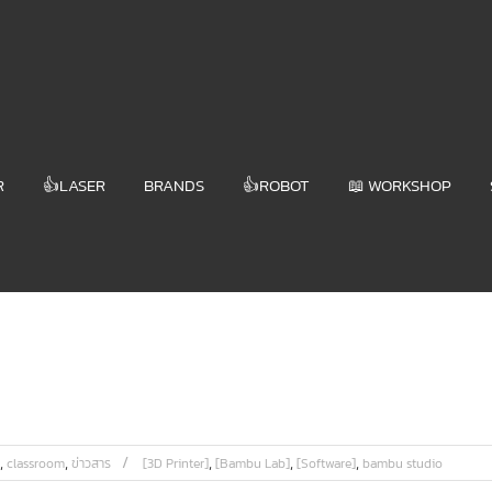
R
👍LASER
BRANDS
👍ROBOT
📖 WORKSHOP
,
,
,
,
,
classroom
ข่าวสาร
[3D Printer]
[Bambu Lab]
[Software]
bambu studio