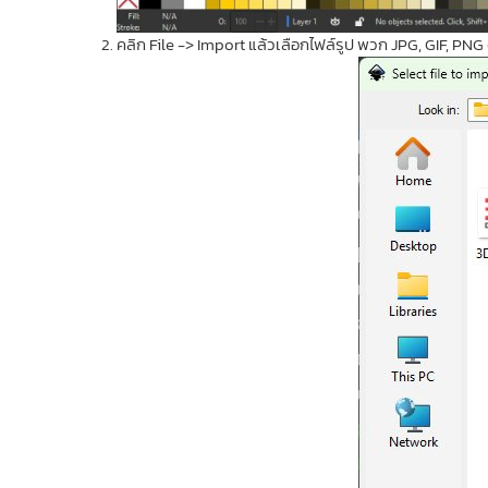
คลิก File -> Import แล้วเลือกไฟล์รูป พวก JPG, GIF, P