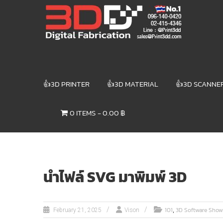
Skip
3DD DIGITAL
to
content
FABRICATION
เครื่องพิมพ์3มิติ
สแกนเนอร์
เลเซอร์
👍3D PRINTER
👍3D MATERIAL
👍3D SCANNE
3DD Digital
Fabrication
0 ITEMS
0.00 ฿
3D Printer |
3D Scanner
| Laser
นำไฟล์ SVG มาพิมพ์ 3D
,
101
3D Software Show
February 21, 2025
Vison