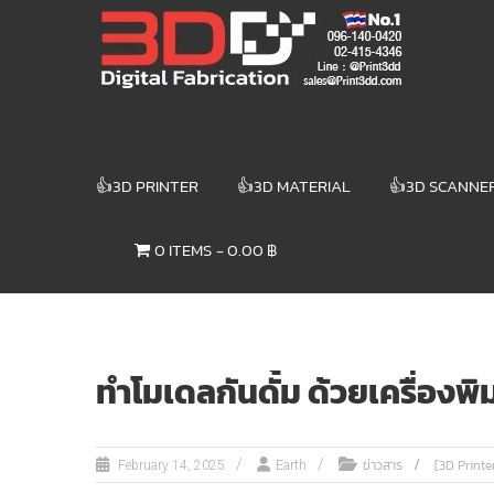
Skip
3DD DIGITAL
to
content
FABRICATION
เครื่องพิมพ์3มิติ
สแกนเนอร์
เลเซอร์
👍3D PRINTER
👍3D MATERIAL
👍3D SCANNE
3DD Digital
Fabrication
0 ITEMS
0.00 ฿
3D Printer |
3D Scanner
| Laser
ทำโมเดลกันดั้ม ด้วยเครื่องพิม
ข่าวสาร
[3D Printe
February 14, 2025
Earth