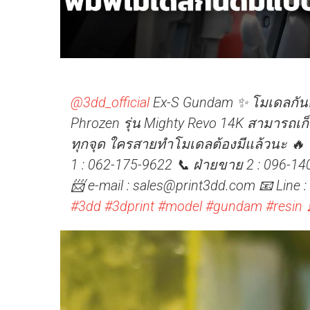
@3dd_official
Ex-S Gundam ✨ โมเดลกันดั้ม
Phrozen รุ่น Mighty Revo 14K สามารถเก
ทุกจุด ใครสายทำโมเดลต้องมีแล้วนะ 🔥 
1 : 062-175-9622 📞 ฝ่ายขาย 2 : 096-140
📨 e-mail : sales@print3dd.com 📧 Line
#3dd
#3dprint
#model
#gundam
#resin