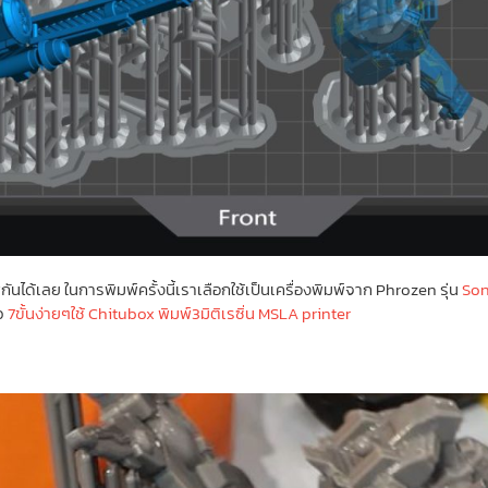
นได้เลย ในการพิมพ์ครั้งนี้เราเลือกใช้เป็นเครื่องพิมพ์จาก Phrozen รุ่น
Son
้ว
7ขั้นง่ายๆใช้ Chitubox พิมพ์3มิติเรซิ่น MSLA printer