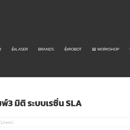
R
👍LASER
BRANDS
👍ROBOT
📖 WORKSHOP
พ์3 มิติ ระบบเรซิ่น SLA
,
r]
[resin]