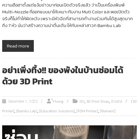
ความฮือฮาตั้งแต่แง้มข่าวมาก่อนเปิดตัวจริงแล้ว ว่าเป็นเครื่องพิมพ์
Multi-Nozzle ที่ออกแบบมาให้เหมาะกับงาน Muti Color และพอเปิดตัว
จริงก็ไม่ทำให้ผิดหวัง เพราะมีหัวฉีดที่สามารถทำงานร่วมกันได้สูงสุดมาก
ถึง 7 หัว นับว่าสร้างความน่าตื่นเต้น ให้กับเหล่าสาวก Bambu Lab
Read more
อย่าเพิ่งทิ้ง!! ของพังในบ้านซ่อมได้
ด้วย 3D Print
,
,
ํํYhong
101
3D Print Show
ข่าวสาร
[3D
December 1, 2025
,
,
,
,
Printer]
[Bambu Lab]
[Education Solutions]
[FDM Printer]
[filament]