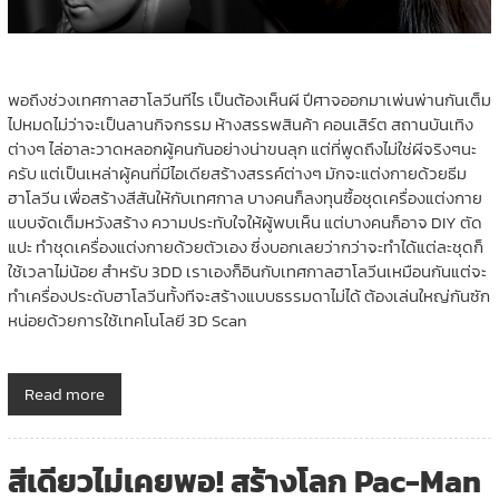
พอถึงช่วงเทศกาลฮาโลวีนทีไร เป็นต้องเห็นผี ปีศาจออกมาเพ่นพ่านกันเต็ม
ไปหมดไม่ว่าจะเป็นลานกิจกรรม ห้างสรรพสินค้า คอนเสิร์ต สถานบันเทิง
ต่างๆ ไล่อาละวาดหลอกผู้คนกันอย่างน่าขนลุก แต่ที่พูดถึงไม่ใช่ผีจริงๆนะ
ครับ แต่เป็นเหล่าผู้คนที่มีไอเดียสร้างสรรค์ต่างๆ มักจะแต่งกายด้วยธีม
ฮาโลวีน เพื่อสร้างสีสันให้กับเทศกาล บางคนก็ลงทุนซื้อชุดเครื่องแต่งกาย
แบบจัดเต็มหวังสร้าง ความประทับใจให้ผู้พบเห็น แต่บางคนก็อาจ DIY ตัด
แปะ ทำชุดเครื่องแต่งกายด้วยตัวเอง ซึ่งบอกเลยว่ากว่าจะทำได้แต่ละชุดก็
ใช้เวลาไม่น้อย สำหรับ 3DD เราเองก็อินกับเทศกาลฮาโลวีนเหมือนกันแต่จะ
ทำเครื่องประดับฮาโลวีนทั้งทีจะสร้างแบบธรรมดาไม่ได้ ต้องเล่นใหญ่กันซัก
หน่อยด้วยการใช้เทคโนโลยี 3D Scan
Read more
สีเดียวไม่เคยพอ! สร้างโลก Pac-Man