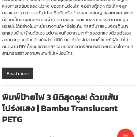
แห่งการเฉลิมฉลอง ไม่ว่าจะของตกแต่งเล็ก ๆ อย่างตุ๊กตา ตัวเล็กๆ ลูก
บอลแววาว ดาวประดับ ไปจนถึงต้นคริสต์มาสขนาดใหญ่ ของตกแต่งพวก
นี้ล้วนเป็นสัญลักษณ์ ประจำเทศกาลสามารถช่วยสร้างบรรยากาศที่นุ่ม
นวลขึ้นได้อย่างไม่น่าเชื่อ บางคนก็หาซื้อไอเท็ม คริสต์มาสแบบจัดเต็มมา
ตกแต่งบ้าน/ร้านตัวเอง แต่บางคนก็อยาก DIYทำของตกแต่งด้วยตัวเอง
สวยมากสวยน้อยบ้างก็แล้วแต่ฝีมือ แต่ถ้าใครไม่อยากซื้อและก็รู้สึกว่าไม่
ถนัดงาน DIY ก็ยังมีอีกวิธีที่สร้าง ของตกแต่คริสต์มาสด้วยตัวเองได้ง่ายๆ
สามารถสร้างความพิเศษที่ไม่เหมือนใคร
Read more
พิมพ์ป้ายไฟ 3 มิติสุดคูล! ด้วยเส้น
โปร่งแสง | Bambu Translucent
PETG