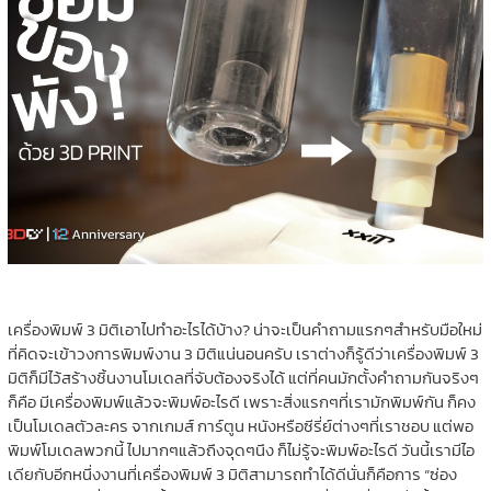
เครื่องพิมพ์ 3 มิติเอาไปทำอะไรได้บ้าง? น่าจะเป็นคำถามแรกๆสำหรับมือใหม่
ที่คิดจะเข้าวงการพิมพ์งาน 3 มิติแน่นอนครับ เราต่างก็รู้ดีว่าเครื่องพิมพ์ 3
มิติก็มีไว้สร้างชิ้นงานโมเดลที่จับต้องจริงได้ แต่ที่คนมักตั้งคำถามกันจริงๆ
ก็คือ มีเครื่องพิมพ์แล้วจะพิมพ์อะไรดี เพราะสิ่งแรกๆที่เรามักพิมพ์กัน ก็คง
เป็นโมเดลตัวละคร จากเกมส์ การ์ตูน หนังหรือซีรี่ย์ต่างๆที่เราชอบ แต่พอ
พิมพ์โมเดลพวกนี้ ไปมากๆแล้วถึงจุดๆนึง ก็ไม่รู้จะพิมพ์อะไรดี วันนี้เรามีไอ
เดียกับอีกหนึ่งงานที่เครื่องพิมพ์ 3 มิติสามารถทำได้ดีนั่นก็คือการ “ซ่อง