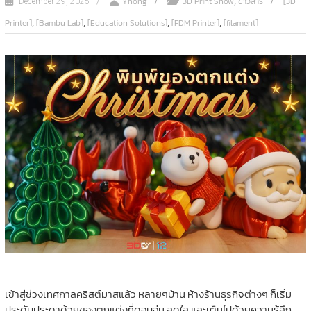
,
ํํYhong
3D Print Show
ข่าวสาร
[3D
December 29, 2025
,
,
,
,
Printer]
[Bambu Lab]
[Education Solutions]
[FDM Printer]
[filament]
เข้าสู่ช่วงเทศกาลคริสต์มาสแล้ว หลายๆบ้าน ห้างร้านธุรกิจต่างๆ ก็เริ่ม
ประดับประดาด้วยของตกแต่งที่ดูอบอุ่น สดใส และเต็มไปด้วยความรู้สึก