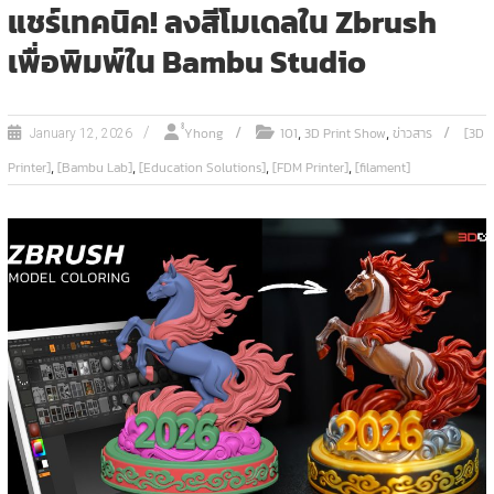
แชร์เทคนิค! ลงสีโมเดลใน Zbrush
เพื่อพิมพ์ใน Bambu Studio
,
,
ํํYhong
101
3D Print Show
ข่าวสาร
[3D
January 12, 2026
,
,
,
,
Printer]
[Bambu Lab]
[Education Solutions]
[FDM Printer]
[filament]