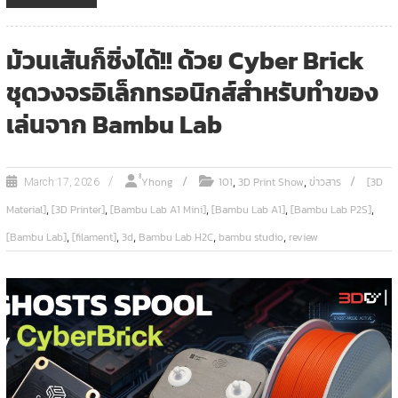
ม้วนเส้นก็ซิ่งได้!! ด้วย Cyber Brick
ชุดวงจรอิเล็กทรอนิกส์สำหรับทำของ
เล่นจาก Bambu Lab
,
,
ํํYhong
101
3D Print Show
ข่าวสาร
[3D
March 17, 2026
,
,
,
,
,
Material]
[3D Printer]
[Bambu Lab A1 Mini]
[Bambu Lab A1]
[Bambu Lab P2S]
,
,
,
,
,
[Bambu Lab]
[filament]
3d
Bambu Lab H2C
bambu studio
review