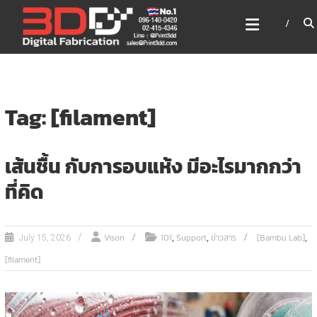
Skip
3DD DIGITAL FABRICATION
to
เครื่องพิมพ์3มิติ สแกนเนอร์
content
เลเซอร์
3DD Digital Fabrication 3D Printer | 3D Scanner |
Laser
Tag: [filament]
เส้นชื้น กับการอบแห้ง มีอะไรมากกว่า
ที่คิด
,
,
,
Vison
101
Support
ข่าวสาร
[Bambu Lab]
July 15, 2026
[filament]