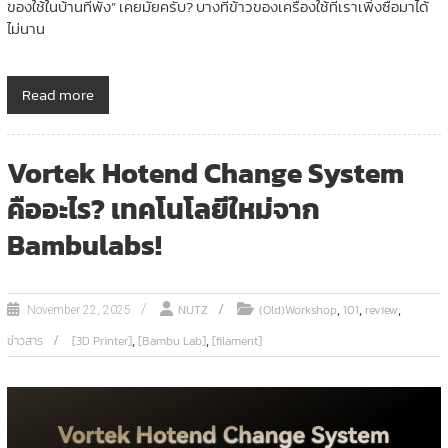
ของใช้ในบ้านที่พัง” เคยมั้ยครับ? บางทีข้าวของเครื่องใช้ที่เราเพิ่งซื้อมาได้
ไม่นาน
Read more
Vortek Hotend Change System
คืออะไร? เทคโนโลยีใหม่จาก
Bambulabs!
,
,
,
NUTZ
(Old)Workshop
101
review
November 22, 2025
,
,
ข่าวสาร
[3D Printer]
[Bambu Lab]
[filament]