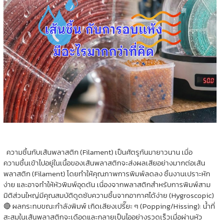
ความชื้นกับเส้นพลาสติก (Filament) เป็นศัตรูกันมายาวนาน เมื่อ
ความชื้นเข้าไปอยู่ในเนื้อของเส้นพลาสติกจะส่งผลเสียอย่างมากต่อเส้น
พลาสติก (Filament) โดยทำให้คุณภาพการพิมพ์ลดลง ชิ้นงานเปราะหัก
ง่าย และอาจทำให้หัวพิมพ์อุดตัน เนื่องจากพลาสติกสำหรับการพิมพ์สาม
มิติส่วนใหญ่มีคุณสมบัติดูดซับความชื้นจากอากาศได้ง่าย (Hygroscopic)
🔴 ผลกระทบขณะกำลังพิมพ์ เกิดเสียงเปรี๊ยะ ๆ (Popping/Hissing): น้ำที่
สะสมในเส้นพลาสติกจะเดือดและกลายเป็นไออย่างรวดเร็วเมื่อผ่านหัว