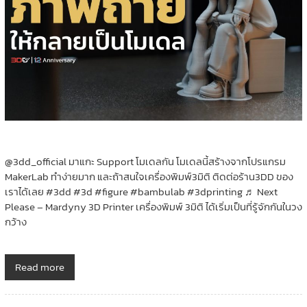
@3dd_official มาแกะ Support โมเดลกัน โมเดลนี้สร้างจากโปรแกรม
MakerLab ทำง่ายมาก และถ้าสนใจเครื่องพิมพ์3มิติ ติดต่อร้าน3DD ของ
เราได้เลย #3dd #3d #figure #bambulab #3dprinting ♬ Next
Please – Mardyny 3D Printer เครื่องพิมพ์ 3มิติ ได้เริ่มเป็นที่รู้จักกันในวง
กว้าง
Read more