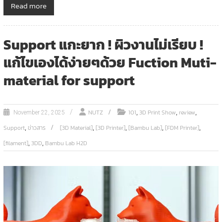
Read more
Support แกะยาก ! ผิวงานไม่เรียบ !
แก้ไขเองได้ง่ายๆด้วย Fuction Muti-
material for support
,
,
,
NUTZ
101
3D Print Show
review
November 22, 2025
,
,
,
,
,
Support
ข่าวสาร
[3D Material]
[3D Printer]
[Bambu Lab]
[FDM Printer]
,
,
[filament]
3DD
Bambu Lab H2D