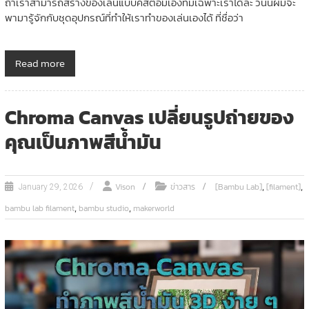
ถ้าเราสามารถสร้างของเล่นแบบคัสตอมเองที่มีเฉพาะเราได้ล่ะ วันนี้ผมจะ
พามารู้จักกับชุดอุปกรณ์ที่ทำให้เราทำของเล่นเองได้ ที่ชื่อว่า
Read more
Chroma Canvas เปลี่ยนรูปถ่ายของ
คุณเป็นภาพสีน้ำมัน
,
,
Vison
ข่าวสาร
[Bambu Lab]
[filament]
January 29, 2026
,
,
bambu lab filament
bambu studio
makerworld