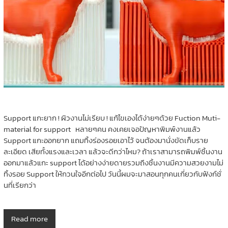
Support แกะยาก ! ผิวงานไม่เรียบ ! แก้ไขเองได้ง่ายๆด้วย Fuction Muti-
material for support หลายๆคน คงเคยเจอปัญหาพิมพ์งานแล้ว
Support แกะออกยาก แถมทิ้งร่องรอยเอาไว้ จนต้องมานั่งขัดเก็บราย
ละเอียด เสียทั้งแรงและเวลา แล้วจะดีกว่าไหม? ถ้าเราสามารถพิมพ์ชิ้นงาน
ออกมาแล้วแกะ support ได้อย่างง่ายดายรวมถึงชิ้นงานมีความสวยงามไม่
ทิ้งรอย Support ให้กวนใจอีกต่อไป วันนี้ผมจะมาสอนทุกคนเกี่ยวกับฟังก์ชั่
นที่เรียกว่า
Read more