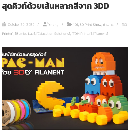
สุดคิวท์ด้วยเส้นหลากสีจาก 3DD
,
,
ํํYhong
101
3D Print Show
ข่าวสาร
[3D
October 29, 2025
,
,
,
,
Printer]
[Bambu Lab]
[Education Solutions]
[FDM Printer]
[filament]