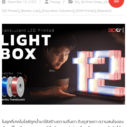
,
,
ํํYhong
101
3D Print Show
ข่าวสาร
December 19, 2025
,
,
,
,
[3D Printer]
[Bambu Lab]
[Education Solutions]
[FDM Printer]
[filament]
ในยุคที่เทคโนโลยีถูกน้ำมาใช้สร้างความตื่นตา ดึงดูสายตา ความสนใจของ