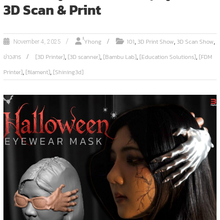
3D Scan & Print
,
,
,
ํํYhong
101
3D Print Show
3D Scan Show
November 4, 2025
,
,
,
,
ข่าวสาร
[3D Printer]
[3D scanner]
[Bambu Lab]
[Education Solutions]
[FDM
,
,
Printer]
[filament]
[Shining3d]