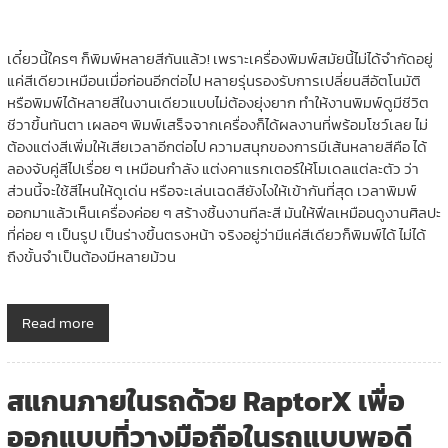
เดี๋ยวนี้ใครๆ ก็พิมพ์หลายสีกันแล้ว! เพราะเครื่องพิมพ์สมัยนี้ไม่ได้จำกัดอยู่
แค่สีเดียวเหมือนเมื่อก่อนอีกต่อไป หลายรุ่นรองรับการเปลี่ยนสีอัตโนมัติ
หรือพิมพ์ได้หลายสีในงานเดียวแบบไม่ต้องยุ่งยาก ทำให้งานพิมพ์ดูมีชีวิต
ชีวาขึ้นทันตา เผลอๆ พิมพ์เสร็จจากเครื่องก็ได้ผลงานที่พร้อมโชว์เลย ไม่
ต้องแต่งสีเพิ่มให้เสียเวลาอีกต่อไป ความสนุกของการมีเส้นหลายสีคือ ได้
ลองจับคู่สีไปเรื่อย ๆ เหมือนกำลัง แต่งคาแรกเตอร์ให้โมเดลแต่ละตัว ว่า
ส่วนนี้จะใช้สีไหนให้ดูเด่น หรือจะเล่นเฉดสียังไงให้เข้ากันที่สุด เวลาพิมพ์
ออกมาแล้วเห็นเครื่องค่อย ๆ สร้างชิ้นงานทีละสี มันให้ฟีลเหมือนดูงานศิลปะ
ที่ค่อย ๆ เป็นรูป เป็นร่างขึ้นตรงหน้า จริงอยู่ว่ามีแค่สีเดียวก็พิมพ์ได้ ไม่ได้
ถึงขั้นจำเป็นต้องมีหลายม้วน
Read more
สแกนภายในรถด้วย RaptorX เพื่อ
ออกแบบที่วางมือถือในรถแบบพอดี