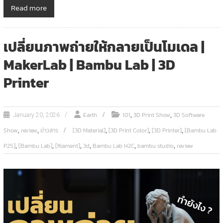
Read more
เปลี่ยนภาพถ่ายให้กลายเป็นโมเดล |
MakerLab | Bambu Lab | 3D
Printer
,
,
Earth
101
3D Print Show
3D Software
January 20, 2026
,
,
,
,
,
Show
review
ข่าวสาร
[3D Material]
[3D Print Color]
[3D Printer]
[Bambu Lab
,
,
,
,
,
,
P2S]
[Bambu Lab]
[filament]
3d
Bambu Lab H2C
bambu studio
review