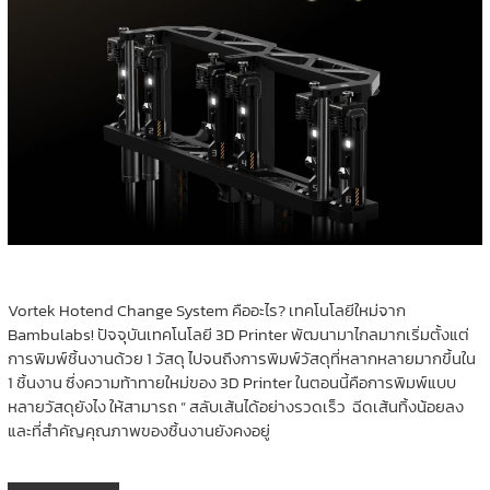
Vortek Hotend Change System คืออะไร? เทคโนโลยีใหม่จาก
Bambulabs! ปัจจุบันเทคโนโลยี 3D Printer พัฒนามาไกลมากเริ่มตั้งแต่
การพิมพ์ชิ้นงานด้วย 1 วัสดุ ไปจนถึงการพิมพ์วัสดุที่หลากหลายมากขึ้นใน
1 ชิ้นงาน ซึ่งความท้าทายใหม่ของ 3D Printer ในตอนนี้คือการพิมพ์แบบ
หลายวัสดุยังไง ให้สามารถ ” สลับเส้นได้อย่างรวดเร็ว ฉีดเส้นทิ้งน้อยลง
และที่สำคัญคุณภาพของชิ้นงานยังคงอยู่