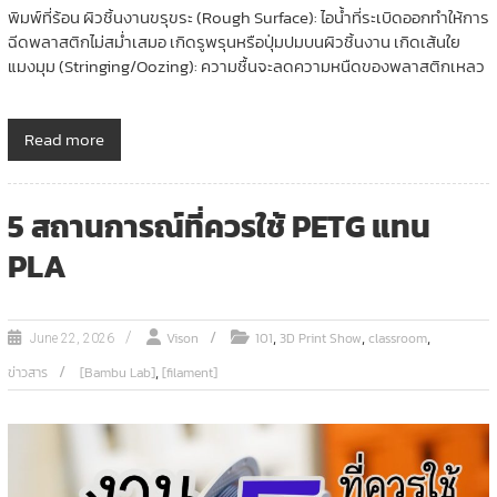
พิมพ์ที่ร้อน ผิวชิ้นงานขรุขระ (Rough Surface): ไอน้ำที่ระเบิดออกทำให้การ
ฉีดพลาสติกไม่สม่ำเสมอ เกิดรูพรุนหรือปุ่มปมบนผิวชิ้นงาน เกิดเส้นใย
แมงมุม (Stringing/Oozing): ความชื้นจะลดความหนืดของพลาสติกเหลว
Read more
5 สถานการณ์ที่ควรใช้ PETG แทน
PLA
,
,
,
Vison
101
3D Print Show
classroom
June 22, 2026
,
ข่าวสาร
[Bambu Lab]
[filament]