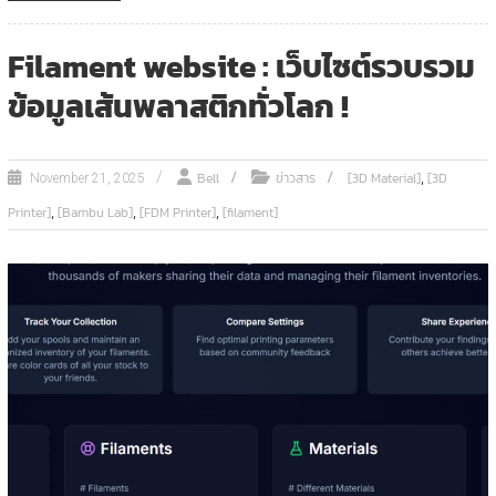
Filament website : เว็บไซต์รวบรวม
ข้อมูลเส้นพลาสติกทั่วโลก !
,
Bell
ข่าวสาร
[3D Material]
[3D
November 21, 2025
,
,
,
Printer]
[Bambu Lab]
[FDM Printer]
[filament]