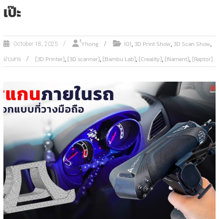
เป๊ะ
,
,
,
ํํYhong
101
3D Print Show
3D Scan Show
October 18, 2025
,
,
,
,
,
ข่าวสาร
[3D Printer]
[3D scanner]
[Bambu Lab]
[Creality]
[filament]
[Raptor]