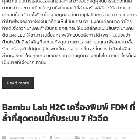
ผู้คน ที่ไหนมีการแสดงแสงสีที่อลังการกว่าย่อมดึงดูผู้คนมารวมตัวกันได้
มากกว่า และตามเมืองใหญ่ หนึ่งในเแสงสีที่ช่วยสร้างสีสัน ได้ดีอย่างมาก
เลยนั่นก็คือ “ป้ายไฟ” ถ้าใครเคยดูคลิปสั้นตามplatform ต่างๆ เกี่ยวกับการ
ทำป้ายไฟของทางฝั่งจีนมาก็คงเห็นใช่มั้ยครับว่าแข่งกันเดือดมาก ว่าใคร
ทำได้เจ๋งกว่า บางคนทำเป็นกระจกสะท้อนให้มีมิติลึกลงไปไม่ส้นสุด บางคน
ติดแผง LED ให้สามารเปลี่ยนกราฟฟิคแบบอลังการได้ เพราะแน่นอนว่า
ป้ายไฟเป็นสิ่งสำคัญที่จะช่วยดึงดูดสายตาและความสนใจ เพื่อโมษณาชื่อ
ร้าน หรือธุรกิจให้ผู้คนรู้จัก พบเห็น จดจำมากขึ้น ฉะนั้นการทำป้ายไฟจึง
สำคัญ ยิ่งทำให้มีลูกเล่น มีเอกลักษณ์ที่ดึงดูดความสนใจได้มากเท่าไหร่ก็ยิ่ง
เป็นป้ายที่เจ๋งมากเท่านั้น
Read more
Bambu Lab H2C เครื่องพิมพ์ FDM ที่
ล้ำที่สุดตอนนี้กับระบบ 7 หัวฉีด
,
,
ํํYhong
101
review
ข่าวสาร
[3D
December 10, 2025