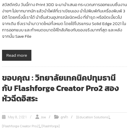
สวัสดีครับ วันนี้ทาง Print 3DD จะมานำเสนอ กระบวณการออกแบบชิ้นงาน
ง่ายๆ ไม่ยากมากนัก แล้วนำไฟล์ที่เราเขียนเอง นำไปพิมพ์กับเครื่องพิมพ์ 3
มิติ โดยครั้งนี้เราได้ นำชิ้นส่วนอุปกรณ์ชนิดหนึ่ง ที่ชำรุด หรือบิดเบี้ยวไป
จากเดิม ซึ่งเรานำมาวาดใหม่ทั้งหมด โดยใช้โปรแกรม Solid Edge 2021 ใน
การออกแบบ และกำหนดขนาดให้ใกล้เคียงกับของจริงมากที่สุด และหลัง
จากนั้น Save File
Read more
ขอบคุณ : วิทยาลัยเทคนิคปทุมธานี
กับ Flashforge Creator Pro2 สอง
หัวฉีดอิสระ
,
Joe
ลูกค้า
[Education Solutions]
May 8, 2021
,
[Flashforge Creator Pro2]
[Flashforge]