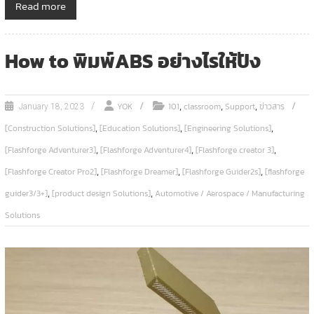
Read more
How to พิมพ์ABS อย่างไรให้ปัง
,
,
,
YOK
101
classroom
Support
ข่าวสาร
January 18, 2023
,
,
,
[Construction Solutions]
[Education Solutions]
[Engineering Solutions]
,
,
,
[Flashforge Adventurer3]
[Flashforge Adventurer4]
[Flashforge creator 3]
,
,
,
[Flashforge Creator Pro2]
[Flashforge Dreamer]
[Flashforge Guider2s]
[flashforge
,
,
guider3/3+]
[product design Solutions]
Automotive / Aerospace / Manufacturing
Solutions