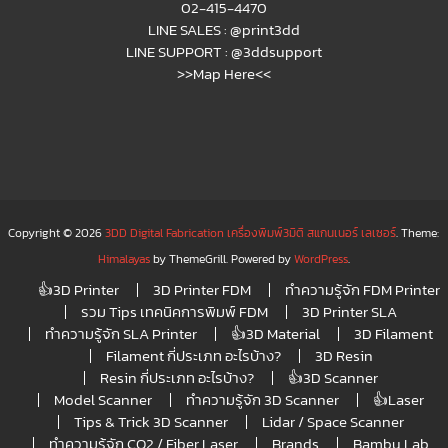
02-415-4470
LINE SALES :
@print3dd
LINE SUPPORT :
@3ddsupport
>>Map Here<<
Copyright © 2026
3DD Digital Fabrication เครื่องพิมพ์3มิติ สแกนเนอร์ เลเซอร์
. Theme:
Himalayas
by ThemeGrill. Powered by
WordPress
.
👍3D Printer
3D Printer FDM
ทำความรู้จัก FDM Printer
รวม Tips เทคนิคการพิมพ์ FDM
3D Printer SLA
ทำความรู้จัก SLA Printer
👍3D Material
3D Filament
Filament กี่ประเภท อะไรบ้าง?
3D Resin
Resin กี่ประเภท อะไรบ้าง?
👍3D Scanner
Model Scanner
ทำความรู้จัก 3D Scanner
👍Laser
Tips & Trick 3D Scanner
Lidar / Space Scanner
ทำความรู้จัก CO2 / Fiber Laser
Brands
Bambu Lab