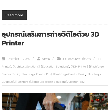
Read more
อุปกรณ์เสริมการถ่ายวิดิโอด้วย 3D
Printer
,
Admin
3D Print Show
ข่าวสาร
[3D
December 8, 2020
,
,
,
,
Printer]
[Architect Solutions]
[Education Solutions]
[FDM Printer]
[Flashforge
,
,
,
Creator Pro 2]
[Flashforge Creator Pro]
[Flashforge Creator Pro2]
[Flashforge
,
,
,
Guider2s]
[Flashforge]
[product design Solutions]
Creator Pro2