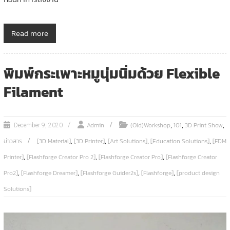
Read more
พิมพ์กระเพาะหมูนุ่มนิ่มด้วย Flexible
Filament
,
,
,
Admin
(Old)Workshop
101
3D Print Show
December 9, 2020
,
,
,
,
ข่าวสาร
[3D Material]
[3D Printer]
[Art Solutions]
[Education Solutions]
[FDM
,
,
,
Printer]
[Flashforge Creator Pro 2]
[Flashforge Creator Pro]
[Flashforge Creator
,
,
,
,
Pro2]
[Flashforge Dreamer]
[Flashforge Guider2s]
[Flashforge]
[product design
Solutions]