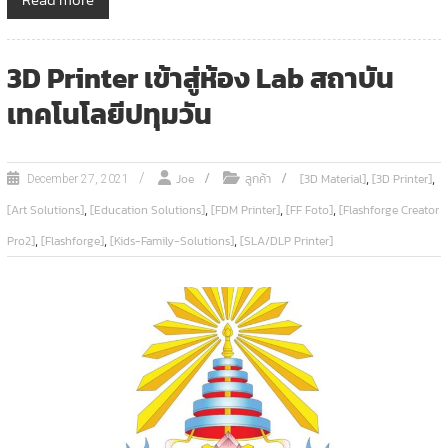
3D Printer เข้าสู่ห้อง Lab สถาบัน
เทคโนโลยีปทุมวัน
,
,
Joe
ลูกค้า
[3D Material]
[3D Printer]
December 27, 2021
,
,
,
,
[Art Solutions]
[Education Solutions]
[FDM Printer]
[FF Foto]
[Flashforge Creator
,
,
,
Pro2]
[Flashforge]
[Kids-Family-Solutions]
[SLA/DLP Printer]