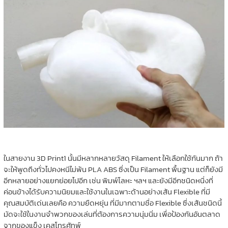
ในสายงาน 3D Print1 นั้นมีหลากหลายวัสดุ Filament ให้เลือกใช้กันมาก ถ้า
จะให้พูดถึงทั่วไปคงหนีไม่พ้น PLA ABS ซึ่งเป็น Filament พื้นฐาน แต่ก็ยังมี
อีกหลายอย่างแยกย่อยไปอีก เช่น พิมพ์โลหะ ฯลฯ และยังมีอีกชนิดหนึ่งที่
ค่อนข้างได้รับความนิยมและใช้งานในเฉพาะด้านอย่างเส้น Flexible ที่มี
คุณสมบัติเด่นเลยคือ ความยืดหยุ่น ที่มีมากตามชื่อ Flexible ซึ่งเส้นชนิดนี้
มัดจะใช้ในงานจำพวกของเล่นที่ต้องการความนุ่มนิ่ม เพื่อป้องกันอันตลาด
จากของแข็ง เคสโทรศัทพ์