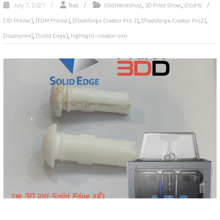
,
,
Bell
(Old)Workshop
3D Print Show
ข่าวสาร
July 7, 2021
,
,
,
,
[3D Printer]
[FDM Printer]
[Flashforge Creator Pro 2]
[Flashforge Creator Pro2]
,
,
[Flashprint]
[Solid Edge]
highlight-creator-pro