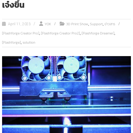
เจ๋งขึ้น
,
,
YOK
3D Print Show
Support
ข่าวสาร
April 11, 2023
,
,
,
[Flashforge Creator Pro]
[Flashforge Creator Pro2]
[Flashforge Dreamer]
,
[Flashforge]
solution