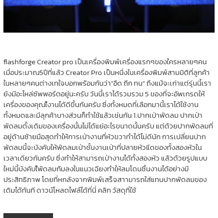
flashforge Creator pro เป็นเครื่องพิมพ์เครื่องแรกๆของใครหลายๆคน
เมื่อประมาณ5ปีที่แล้ว Creator Pro เป็นหนึ่งในเครื่องพิมพ์สามมิติที่ลูกค้า
ในหลายๆคนต่างเทใจบอกพร้อมกันว่า”อึด ถึก ทน” ถึงแม้จะเก่าแต่รุ่นนี้เรา
ยังมีอะไหล่ซัพพอร์ตอยู่นะครับ วันนี้เราได้รวมรวม 5 ของที่จะอัพเกรดให้
เครื่องของคุณใ้งานได้ดีขึ้นกันครับ ซึ่งทั้งหมดที่เลือกมานี้เราได้ใช้งาน
ทั้งหมดและมีลุกค้าบางส่วนก็ทำใช้แล้วเช่นกัน 1.ปากเป่าพัดลม ปากเป่า
พัดลมดั้งเดิมของเครื่องนั้นไม่ได้แย่อะไรขนาดนั้นครับ แต่ด้วยปากพัดลมที่
อยู่ด้านซ้ายมือสุดทำให้การเป่างานที่หัวขวาทำได้ไม่ดีนัก การเปลี่ยนปาก
พัดลมนี้จะบังคับให้พัดลมเป่าชั้นงานเป่าที่ปลายหัวแีดของทั้งสองหัวใน
เวลาเดียวกันครับ ซึ่งทำให้สามารถเป่างานได้ทั้งสองหัว แล้วด้วยรูปแบบ
ใหม่นี้บังคับใ้พัดลมก้มลงในแนวเฉียงทำให้ลมโดนชิ้นงานได้อย่างมี
ประสิทธิภาพ โดยที่หกลังจากพิมพ์เสร็จสาามารถใส่แทนปากพัดลมของ
เดิมได้ทันที ดาวน์โหลดไฟล์ได้ที่นี่ คลิก วัสดุที่ใช้