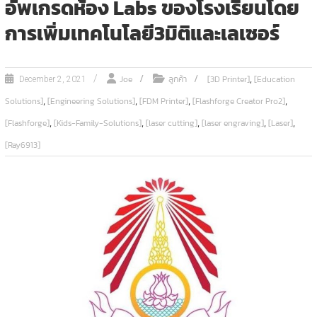
อัพเกรดห้อง Labs ของโรงเรียนโดย
การเพิ่มเทคโนโลยี3มิติและเลเซอร์
,
Joe
ลูกค้า
[3D Printer]
[Education
December 2, 2021
,
,
,
,
Solutions]
[Engineering Solutions]
[FDM Printer]
[Flashforge Creator Pro2]
,
,
,
,
,
[Flashforge]
[Kids-Family-Solutions]
[laser cutting]
[laser engraving]
[Laser]
[Ray6913]