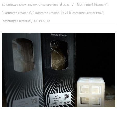
,
,
,
,
,
3D Software Show
review
Uncategorized
ข่าวสาร
[3D Printer]
[filament]
,
,
,
[Flashforge creator 3]
[Flashforge Creator Pro 2]
[Flashforge Creator Pro2]
,
[flashforge Creator4s]
3DD PLA Pro