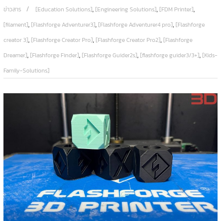
,
,
,
ข่าวสาร
[Education Solutions]
[Engineering Solutions]
[FDM Printer]
,
,
,
[filament]
[Flashforge Adventurer3]
[Flashforge Adventurer4 pro]
[Flashforge
,
,
,
creator 3]
[Flashforge Creator Pro]
[Flashforge Creator Pro2]
[Flashforge
,
,
,
,
Dreamer]
[Flashforge Finder]
[Flashforge Guider2s]
[flashforge guider3/3+]
[Kids-
Family-Solutions]