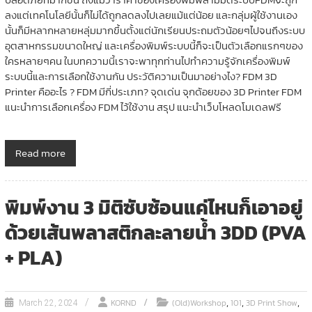
ลงแต่เทคโนโลยีนั้นก็ไม่ได้ถูกลดลงไปเลยแม้แต่น้อย และกลุ่มผู้ใช้งานเอง
นั้นก็มีหลากหลายหลุ่มมากขึ้นตั้งแต่นักเรียนประถมตัวน้อยๆไปจนถึงระบบ
อุตสาหกรรมขนาดใหญ่ และเครื่องพิมพ์ระบบนี้ก็จะเป็นตัวเลือกแรกๆของ
ใครหลายๆคน ในบทความนี้เราจะพาทุกท่านไปทำความรู้จักเครื่องพิมพ์
ระบบนี้และการเลือกใช้งานกัน ประวัติความเป็นมาอย่างไง? FDM 3D
Printer คืออะไร ? FDM มีกี่ประเภท? จุดเด่น จุกด้อยของ 3D Printer FDM
แนะนำการเลือกเครื่อง FDM ไว้ใช้งาน สรุป แนะนำเว็บโหลดโมเดลฟรี
Read more
พิมพ์งาน 3 มิติซับซ้อนแค่ไหนก็เอาอยู่
ด้วยเส้นพลาสติกละลายน้ำ 3DD (PVA
+ PLA)
,
,
,
KORND
(Old)Workshop
101
3D Print Show
March 22, 2024