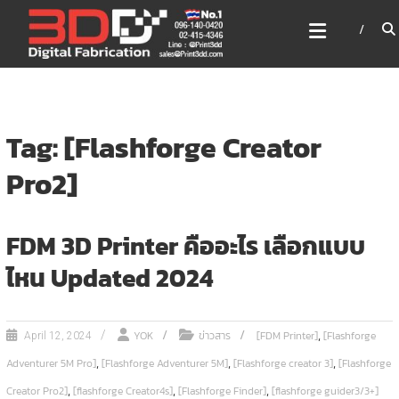
Skip
3DD DIGITAL FABRICATION
to
เครื่องพิมพ์3มิติ สแกนเนอร์
content
เลเซอร์
3DD Digital Fabrication 3D Printer | 3D Scanner |
Laser
Tag: [Flashforge Creator
Pro2]
FDM 3D Printer คืออะไร เลือกแบบ
ไหน Updated 2024
,
YOK
ข่าวสาร
[FDM Printer]
[Flashforge
April 12, 2024
,
,
,
Adventurer 5M Pro]
[Flashforge Adventurer 5M]
[Flashforge creator 3]
[Flashforge
,
,
,
Creator Pro2]
[flashforge Creator4s]
[Flashforge Finder]
[flashforge guider3/3+]