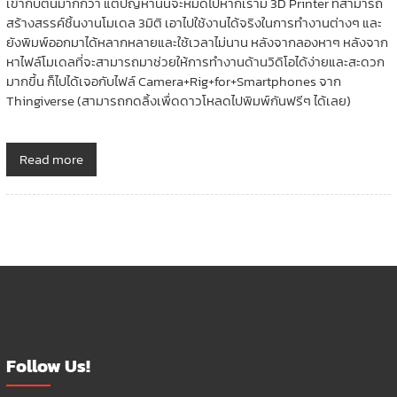
เข้ากับตนมากกว่า แต่ปัญหานั้นจะหมดไปหากเรามี 3D Printer ที่สามารถ
สร้างสรรค์ชิ้นงานโมเดล 3มิติ เอาไปใช้งานได้จริงในการทำงานต่างๆ และ
ยังพิมพ์ออกมาได้หลากหลายและใช้เวลาไม่นาน หลังจากลองหาๆ หลังจาก
หาไฟล์โมเดลที่จะสามารถมาช่วยให้การทำงานด้านวิดิโอได้ง่ายและสะดวก
มากขึ้น ก็ไปได้เจอกับไฟล์ Camera+Rig+for+Smartphones จาก
Thingiverse (สามารถกดลิ้งเพื่ดดาวโหลดไปพิมพ์กันฟรีๆ ได้เลย)
Read more
Follow Us!