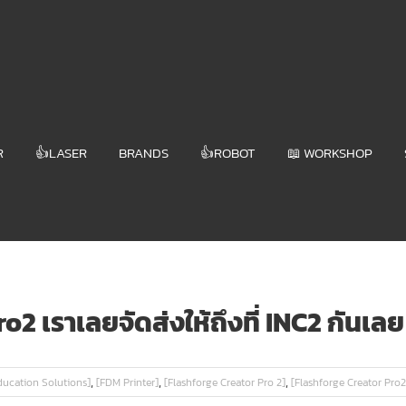
R
👍LASER
BRANDS
👍ROBOT
📖 WORKSHOP
Pro2 เราเลยจัดส่งให้ถึงที่ INC2 กันเลย
,
,
,
ducation Solutions]
[FDM Printer]
[Flashforge Creator Pro 2]
[Flashforge Creator Pro2