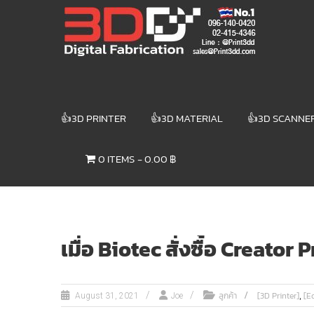
Skip
3DD DIGITAL
to
content
FABRICATION
เครื่องพิมพ์3มิติ
สแกนเนอร์
เลเซอร์
👍3D PRINTER
👍3D MATERIAL
👍3D SCANNE
3DD Digital
Fabrication
0 ITEMS
0.00 ฿
3D Printer |
3D Scanner
| Laser
เมื่อ Biotec สั่งซื้อ Creator 
,
ลูกค้า
[3D Printer]
[E
August 31, 2021
Joe