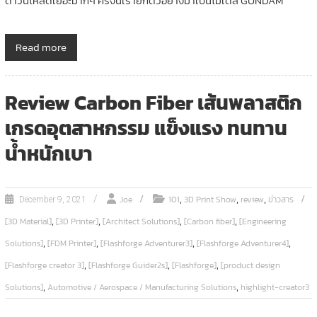
ดาวน์โหลดเยอะมากๆ ครั้งนี้เรายกตัวอย่างมาเป็นโมเดล GUNDAM
Read more
Review Carbon Fiber เส้นพลาสติก
เกรดอุตสาหกรรม แข็งแรง ทนทาน
น้ำหนักเบา
,
,
,
Joe
101
3D Print Show
review
ข่าวสาร
December 9, 2021
,
,
,
,
[3D Material]
[3D Printer]
[Architect Solutions]
[Carbon fiber]
[Engineering
,
,
,
,
Solutions]
[FDM Printer]
[Flashforge Adventurer3]
[Flashforge Adventurer4]
,
,
,
[Flashforge creator 3]
[Flashforge Guider2s]
[Flashforge]
[product design
,
,
Solutions]
Automotive / Aerospace / Manufacturing Solutions
highlight-creator3