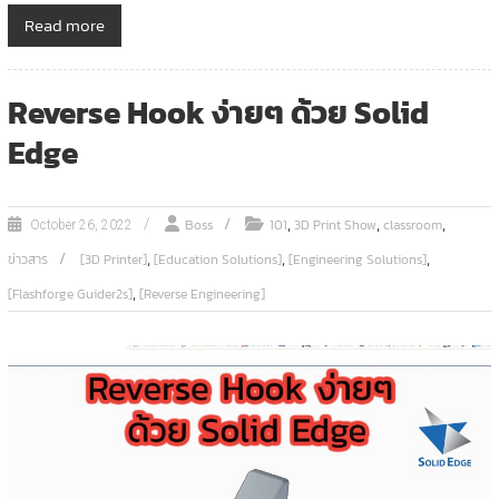
Read more
Reverse Hook ง่ายๆ ด้วย Solid
Edge
,
,
,
Boss
101
3D Print Show
classroom
October 26, 2022
,
,
,
ข่าวสาร
[3D Printer]
[Education Solutions]
[Engineering Solutions]
,
[Flashforge Guider2s]
[Reverse Engineering]