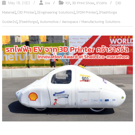
,
,
Joe
101
3D Print Show
ข่าวสาร
[3D
May 18, 2022
,
,
,
,
Material]
[3D Printer]
[Engineering Solutions]
[FDM Printer]
[Flashforge
,
,
Guider2s]
[Flashforge]
Automotive / Aerospace / Manufacturing Solutions