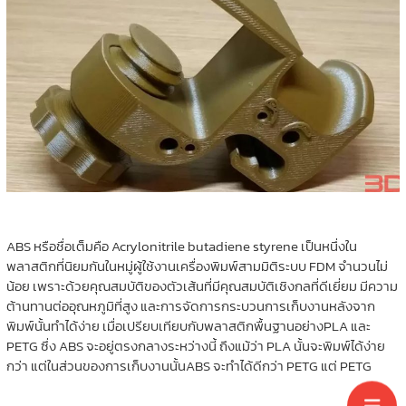
ABS หรือชื่อเต็มคือ Acrylonitrile butadiene styrene เป็นหนึ่งใน
พลาสติกที่นิยมกันในหมู่ผู้ใช้งานเครื่องพิมพ์สามมิติระบบ FDM จำนวนไม่
น้อย เพราะด้วยคุณสมบัติของตัวเส้นที่มีคุณสมบัติเชิงกลที่ดีเยี่ยม มีความ
ต้านทานต่ออุณหภูมิที่สูง และการจัดการกระบวนการเก็บงานหลังจาก
พิมพ์นั้นทำได้ง่าย เมื่อเปรียบเทียบกับพลาสติกพื้นฐานอย่างPLA และ
PETG ซึ่ง ABS จะอยู่ตรงกลางระหว่างนี้ ถึงแม้ว่า PLA นั้นจะพิมพ์ได้ง่าย
กว่า แต่ในส่วนของการเก็บงานนั้นABS จะทำได้ดีกว่า PETG แต่ PETG