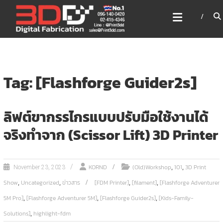
Skip
3DD DIGITAL FABRICATION
to
เครื่องพิมพ์3มิติ สแกนเนอร์
content
เลเซอร์
3DD Digital Fabrication 3D Printer | 3D Scanner |
Laser
Tag: [Flashforge Guider2s]
ลิฟต์ขากรรไกรแบบปรับมือใช้งานได้
จริงทำจาก (Scissor Lift) 3D Printer
,
,
KORND
(Old)Workshop
101
3D Print
November 23, 2023
,
,
,
,
Show
Uncategorized
ข่าวสาร
[FDM Printer]
[filament]
[Flashforge Adventurer
,
,
,
5M Pro]
[Flashforge Adventurer 5M]
[Flashforge Guider2s]
[Kids-Family-
,
Solutions]
highlight-fdm