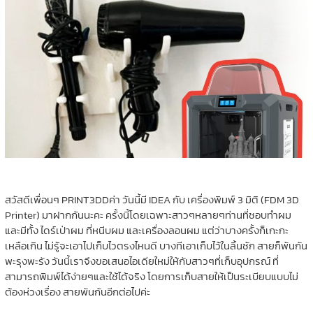
สวัสดีเพื่อนๆ PRINT3DDค่า วันนี้มี IDEA กับ เครื่องพิมพ์ 3 มิติ (FDM 3D
Printer) มาฝากกันนะคะ ครั้งนี้โดยเฉพาะสาวๆหลายๆท่านที่ชอบทำผม
และมีทั้ง ไดร์เป่าผม ที่หนีบผม และเครื่องลอนผม แต่ว่าบางครั้งก็เกะกะ
เหลือเกิน ไม่รู้จะเอาไปเก็บไวตรงไหนดี บางทีเอาเก็บไว้ในลิ้นชัก สายก็พันกัน
พะรุงพะรัง วันนี้เราจึงขอเสนอไอเดียใหม่ให้กับสาวๆที่เก็บอุปกรณ์ ที่
สามารถพิมพ์ได้ง่ายๆและใช้ได้จริง โดยการเก็บสายให้เป็นระเบียบแบบไม่
ต้องห่วงเรื่อง สายพันกันอีกต่อไปค่ะ