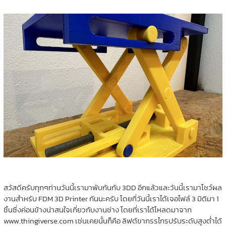
สวัสดีครับทุกๆท่านวันนี้เรามาพับกันกับ 3DD อีกแล้วและวันนี้เรามาโชว์ผล
งานสำหรับ FDM 3D Printer กันนะครับ โดยที่วันนี้เราได้เจอไฟล์ 3 มิติมา 1
ชิ้นซึ่งค่อนข้างน่าสนใจเกี่ยวกับงานช่าง โดยที่เราได้โหลดมาจาก
www.thingiverse.com เช่นเคยนั้นก็คือ ลิฟต์ขากรรไกรปรับระดับสูงต่ำได้