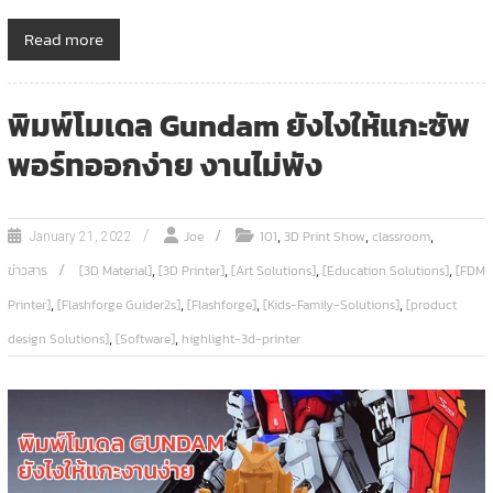
Read more
พิมพ์โมเดล Gundam ยังไงให้แกะซัพ
พอร์ทออกง่าย งานไม่พัง
,
,
,
Joe
101
3D Print Show
classroom
January 21, 2022
,
,
,
,
ข่าวสาร
[3D Material]
[3D Printer]
[Art Solutions]
[Education Solutions]
[FDM
,
,
,
,
Printer]
[Flashforge Guider2s]
[Flashforge]
[Kids-Family-Solutions]
[product
,
,
design Solutions]
[Software]
highlight-3d-printer