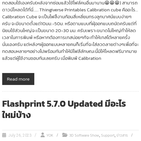
ทดสอบใช้เองครับ(หลังจากซ่อมแล้วใช้ไฟล์คนอื่นมานาน😁😁😁) สามารถ
ดาวน์โหลดได้ที่นี่…… Thingiverse Printables Calibration cube คืออะไร…
Calibration Cube จะเป็นไฟล็งานก้อนสี่เหลี่ยมทรงลูกบาศน์แบบง่ายๆ
ครับ จะมีขนาดตั้งแต่10มม.-50ม. หรือตามแบบที่ผุ้ออกแบบถนัดครับแต่ที่
นิยมใช้ส่วนใหญ่จะเป็นขนาด 20-30 มม. ครับเพราะขนาดไม่ใหญ่ทำให้ลด
เวลาในการพิมพ์ หรือหากต้องการเทสบ่อยๆก้จะทำให้เทสได้หลายครั้ง
นั่นเองครับ แต่หลังๆผู้ออกแบบหลายคนก็เริ่มที่จะใส่ลวดลายต่างๆเพื่อที่จะ
ทดสอบหลายๆอย่างไปพร้อมกันทำให้มีไฟลืลักษณะนี้มีให้โหลดฟรีมากมาย
แล้วแต่ผู้ใช้งานชอบกันเลยครับ เมื่อพิมพ์ Calibration
Read more
Flashprint 5.7.0 Updated มีอะไร
ใหม่บ้าง
,
,
YOK
3D Software Show
Support
ข่าวสาร
July 26, 2023