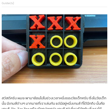
Guider2s]
สวัสดีครับ ผมจะพามาย้อนไปในช่วงเวลาหนึ่งของวัยเด็กครับ ซึ่งในวัยเด็ก
นั้น มีเกมส์ต่างๆ มากมายที่เราเล่นกัน แต่มีอยู่หนึ่งเกมส์ ที่ได้นึกถึง นั้นคือ
เกมส์ Tic-Tac Toe หรือ เรียกง่ายๆว่า เกมส์ XO ที่เรารู้จักกัน ซึ่งเราได้