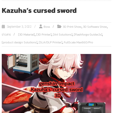
Kazuha’s cursed sword
,
,
Boss
3D Print Show
3D Software Show
September 3, 2022
,
,
,
,
ข่าวสาร
[3D Material]
[3D Printer]
[Art Solutions]
[Flashforge Guider2s]
,
,
[product design Solutions]
[SLA/DLP Printer]
FullScale Max660/Pro