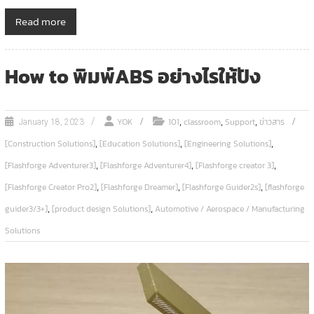
Read more
How to พิมพ์ABS อย่างไรให้ปัง
,
,
,
YOK
101
classroom
Support
ข่าวสาร
January 18, 2023
,
,
,
[Construction Solutions]
[Education Solutions]
[Engineering Solutions]
,
,
,
[Flashforge Adventurer3]
[Flashforge Adventurer4]
[Flashforge creator 3]
,
,
,
[Flashforge Creator Pro2]
[Flashforge Dreamer]
[Flashforge Guider2s]
[flashforge
,
,
guider3/3+]
[product design Solutions]
Automotive / Aerospace / Manufacturing
Solutions