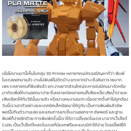
เมื่อไม่นานมานี้เห็นในกลุ่ม 3D Printer หลายๆคนมักเจอปัญหาที่ว่า พิมพ์
โมเดลออกมาแล้ว งานไม่พิมพ์ไม่ติดบ้าง แกะยากบ้าง ซึ่งอันตารายมาก
เพราะหลายคนที่พิมพ์แล้ว แกะงานยากส่วนใหญ่จะหาของมีคมมางัดหรือ
มาตัดเพื่อให้งานออกมาง่าย ซึ่งหลายต่อหลายคนก็เสียเหงื่อ เสียน้ำตาและ
เสียเลือดให้กับวิธีนั้นมาแล้ว หรือบางคนงานแตก เนื่องจากตั้งค่าไม่ถูกต้อง
วันนี้เราเอาตัวอย่างและเทคนิคเล็กน้อยมาให้ดูกัน เป็นการพิมพ์แล้วซัพ
พอร์ไม่กินตัวงานเลย และแถมการแกะชิ้นงานออกจาก ซัพพอร์ และฐาน
พิมพ์ก็ง่ายอีกด้วย การพิมพ์ครั้งนี้เราได้ดาวน์โหลดโมเดล มาจากเว็ปไซต์
Cults เป็นเว็ปไซต์โหลดโมเดลที่มีแจกฟรีและแบบมีค่าใช้จ่าย โดยมีไฟล์ให้