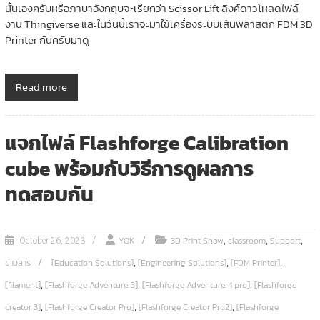
นั้นเองครับหรือภาษาอังกฤษจะเรียกว่า Scissor Lift ลิงค์ดาวโหลดไฟล์
งาน Thingiverse และในวันนี้เราจะมาใช้เครื่องระบบเส้นพลาสติก FDM 3D
Printer กันครับมาดู
Read more
แจกไฟล์ Flashforge Calibration
cube พร้อมกับวิธีการดูผลการ
ทดสอบกัน
,
,
,
YOK
3D Print Show
classroom
Support
October 26, 2023
,
,
,
ข่าวสาร
[Education Solutions]
[Engineering Solutions]
[FDM Printer]
,
,
,
[filament]
[Flashforge Adventurer3]
[Flashforge Adventurer4 pro]
[Flashforge
,
,
,
creator 3]
[Flashforge Creator Pro]
[Flashforge Creator Pro2]
[Flashforge