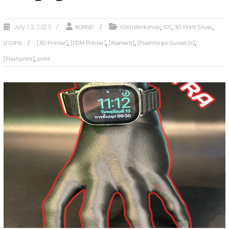
,
,
,
KORND
(Old)Workshop
101
3D Print Show
July 13, 2023
,
,
,
,
ข่าวสาร
[3D Printer]
[FDM Printer]
[filament]
[Flashforge Guider2s]
,
[Flashprint]
print