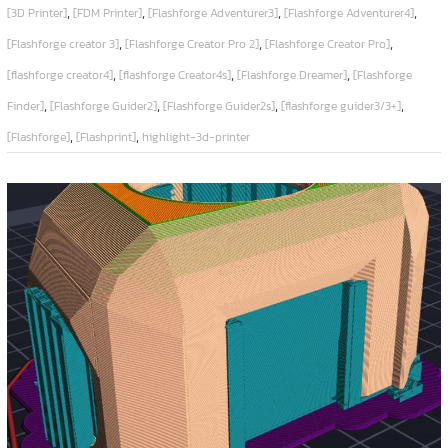
,
,
,
,
[3D Printer]
[FDM Printer]
[Flashforge Adventurer3]
[Flashforge Adventurer4]
,
,
,
[Flashforge creator 3]
[Flashforge Creator Pro 2]
[Flashforge Creator Pro]
,
,
,
[flashforge creator4]
[flashforge Creator4s]
[Flashforge Dreamer]
[Flashforge
,
,
,
,
Finder]
[Flashforge Guider2]
[Flashforge Guider2s]
[flashforge guider3/3+]
,
,
[Flashforge]
[Flashprint]
highlight-3d-printer