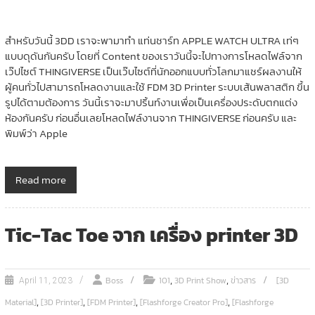
สำหรับวันนี้ 3DD เราจะพามาทำ แท่นชาร์ท APPLE WATCH ULTRA เท่ๆ
แบบดุดันกันครับ โดยที่ Content ของเราวันนี้จะไปทางการโหลดไฟล์จาก
เว๊ปไซต์ THINGIVERSE เป็นเว๊บไซต์ที่นักออกแบบทั่วโลกมาแชร์ผลงานให้
ผู้คนทั่วไปสามารถโหลดงานและใช้ FDM 3D Printer ระบบเส้นพลาสติก ขึ้น
รูปได้ตามต้องการ วันนี้เราจะมาปริ้นท์งานเพื่อเป็นเครื่องประดับตกแต่ง
ห้องกันครับ ก่อนอื่นเลยโหลดไฟล์งานจาก THINGIVERSE ก่อนครับ และ
พิมพ์ว่า Apple
Read more
Tic-Tac Toe จาก เครื่อง printer 3D
,
,
Boss
101
3D Print Show
ข่าวสาร
[3D
April 11, 2023
,
,
,
,
Material]
[3D Printer]
[FDM Printer]
[Flashforge Creator Pro]
[Flashforge