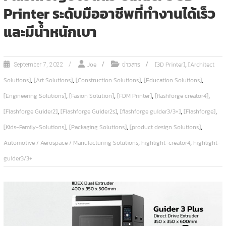
Printer ระดับมืออาชีพที่ทำงานได้เร็ว
และมีน้ำหนักเบา
,
Joe
ข่าวสาร
[3D Printer]
[Architect
September 7, 2022
,
,
,
,
Solutions]
[Art Solutions]
[Construction Solutions]
[Education Solutions]
,
,
,
,
[Engineering Solutions]
[Fasion Solution]
[FDM Printer]
[flashforge creator4]
,
,
,
,
[Flashforge Guider2]
[Flashforge Guider2s]
[flashforge guider3/3+]
[Flashforge]
,
,
,
[Kids-Family-Solutions]
[Packaging Solutions]
[product design Solutions]
,
,
Automotive / Aerospace / Manufacturing Solutions
highlight-creator4
highlight-
guider3/3+