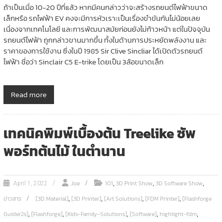
ถ้าเป็นเมื่อ 10-20 ปีที่แล้ว หากมีคนกล่าวว่าจะสร้างรถยนต์ไฟฟ้าขนาด
เล็กหรือ รถไฟฟ้า EV คงจะมีการหัวเราะเป็นเรื่องขำขันกันไม่น้อยเลย
เนื่องจากเทคโนโลยี และการพัฒนาสมัยก่อนยังไม่ก้าวหน้า แต่ในปัจจุบัน
รถยนต์ไฟฟ้า ถูกกล่าวขานมากขึ้น ทั้งในด้านการประหยัดพลังงาน และ
ราคาของการใช้งาน ซึ่งในปี 1985 Sir Clive Sincliar ได้เปิดตัวรถยนต์
ไฟฟ้า ชื่อว่า Sinclair C5 E-trike โดยเป็น 3ล้อขนาดเล็ก
Read more
เทคนิคพิมพ์เบื้องต้น Treelike ซัพ
พอร์ทต้นไม้ ในตำนาน
,
,
,
Joe
101
3D Print Show
3D Software Show
April 1, 2022
,
,
,
,
ข่าวสาร
[3D Material]
[3D Printer]
[Art Solutions]
[FDM Printer]
[Flashforge
,
,
,
,
,
Guider2s]
[Flashforge]
[Kids-Family-Solutions]
[Software]
highlight-fdm