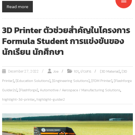
Read more
3D Printer ตัวช่วยสำคัญในโครงการ
Formula Student การแข่งขันของ
นักเรียน นักศึกษา
,
,
Joe
101
ข่าวสาร
[3D Material]
[3D
December 27, 2022
,
,
,
,
Printer]
[Education Solutions]
[Engineering Solutions]
[FDM Printer]
[Flashforge
,
,
,
Guider2s]
[Flashforge]
Automotive / Aerospace / Manufacturing Solutions
,
highlight-3d-printer
highlight-guider2