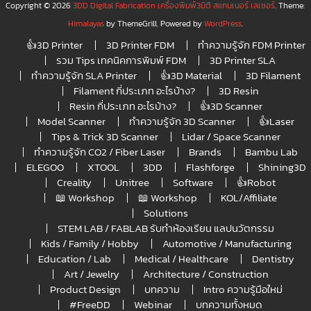
Copyright © 2026
3DD Digital Fabrication เครื่องพิมพ์3มิติ สแกนเนอร์ เลเซอร์
. Theme:
Himalayas
by ThemeGrill. Powered by
WordPress
.
👍3D Printer
3D Printer FDM
ทำความรู้จัก FDM Printer
รวม Tips เทคนิคการพิมพ์ FDM
3D Printer SLA
ทำความรู้จัก SLA Printer
👍3D Material
3D Filament
Filament กี่ประเภท อะไรบ้าง?
3D Resin
Resin กี่ประเภท อะไรบ้าง?
👍3D Scanner
Model Scanner
ทำความรู้จัก 3D Scanner
👍Laser
Tips & Trick 3D Scanner
Lidar / Space Scanner
ทำความรู้จัก CO2 / Fiber Laser
Brands
Bambu Lab
ELEGOO
XTOOL
3DD
Flashforge
Shining3D
Creality
Unitree
Software
👍Robot
📖 Workshop
📖 Workshop
KOL/Affiliate
Solutions
STEM LAB / FABLAB รับทำห้องเรียน แลปนวัตกรรม
Kids / Family / Hobby
Automotive / Manufacturing
Education / Lab
Medical / Healthcare
Dentistry
Art / Jewelry
Architecture / Construction
Product Design
บทความ
Intro ความรู้มือใหม่
#FreeDD
Webinar
บทความทั้งหมด