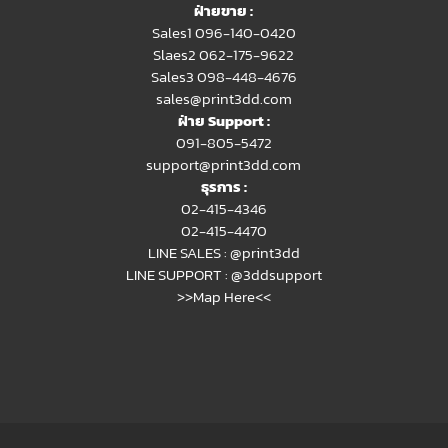
ฝ่ายขาย :
Sales1 096-140-0420
Slaes2
062-175-9622
Sales3 098-448-4676
sales@print3dd.com
ฝ่าย Support :
091-805-5472
support@print3dd.com
ธุรการ :
02-415-4346
02-415-4470
LINE SALES :
@print3dd
LINE SUPPORT :
@3ddsupport
>>Map Here<<