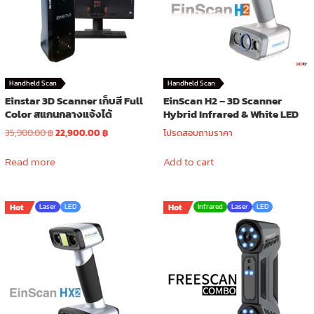
Handheld Scan
Handheld Scan
Einstar 3D Scanner เก็บสี Full
EinScan H2 – 3D Scanner
Color สแกนกลางแจ้งได้
Hybrid Infrared & White LED
Original
Current
35,900.00
฿
22,900.00
฿
โปรดสอบถามราคา
price
price
was:
is:
Read more
Add to cart
35,900.00 ฿.
22,900.00 ฿.
Hot
Laser
LED
Hot
Infrared
Laser
LED