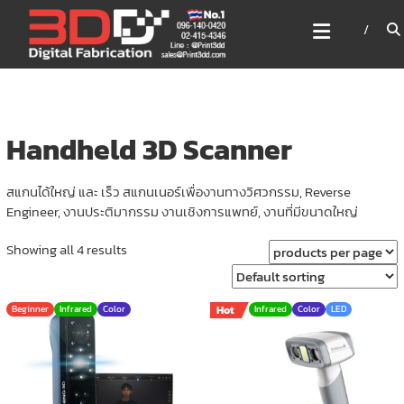
Skip
3DD DIGITAL FABRICATION
to
เครื่องพิมพ์3มิติ สแกนเนอร์
content
เลเซอร์
3DD Digital Fabrication 3D Printer | 3D Scanner |
Laser
Handheld 3D Scanner
สแกนได้ใหญ่ และ เร็ว สแกนเนอร์เพื่องานทางวิศวกรรม, Reverse
Engineer, งานประติมากรรม งานเชิงการแพทย์, งานที่มีขนาดใหญ่
Showing all 4 results
Beginner
Infrared
Color
Hot
Infrared
Color
LED