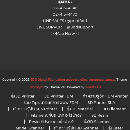
ธุรการ :
02-415-4346
02-415-4470
LINE SALES :
@print3dd
LINE SUPPORT :
@3ddsupport
>>Map Here<<
Copyright © 2026
3DD Digital Fabrication เครื่องพิมพ์3มิติ สแกนเนอร์ เลเซอร์
. Theme:
Himalayas
by ThemeGrill. Powered by
WordPress
.
👍3D Printer
3D Printer FDM
ทำความรู้จัก FDM Printer
รวม Tips เทคนิคการพิมพ์ FDM
3D Printer SLA
ทำความรู้จัก SLA Printer
👍3D Material
3D Filament
Filament กี่ประเภท อะไรบ้าง?
3D Resin
Resin กี่ประเภท อะไรบ้าง?
👍3D Scanner
Model Scanner
ทำความรู้จัก 3D Scanner
👍Laser