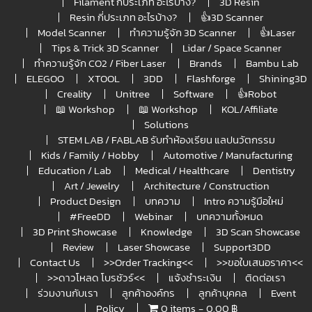
Filament กี่ประเภท อะไรบ้าง?
3D Resin
Resin กี่ประเภท อะไรบ้าง?
👍3D Scanner
Model Scanner
ทำความรู้จัก 3D Scanner
👍Laser
Tips & Trick 3D Scanner
Lidar / Space Scanner
ทำความรู้จัก CO2 / Fiber Laser
Brands
Bambu Lab
ELEGOO
XTOOL
3DD
Flashforge
Shining3D
Creality
Unitree
Software
👍Robot
📖 Workshop
📖 Workshop
KOL/Affiliate
Solutions
STEM LAB / FABLAB รับทำห้องเรียน แลปนวัตกรรม
Kids / Family / Hobby
Automotive / Manufacturing
Education / Lab
Medical / Healthcare
Dentistry
Art / Jewelry
Architecture / Construction
Product Design
บทความ
Intro ความรู้มือใหม่
#FreeDD
Webinar
บทความทั้งหมด
3D Print Showcase
Knowledge
3D Scan Showcase
Review
Laser Showcase
Support3DD
Contact Us
>>Order Tracking<<
>>ขอใบเสนอราคา<<
>>ดาวโหลด โบรชัวร์<<
แจ้งชำระเงิน
ติดต่อเรา
ร่วมงานกับเรา
ลูกค้าองค์กร
ลูกค้าบุคคล
Event
Policy
0 items
0.00 ฿