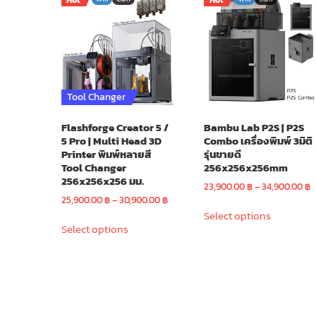
Hot
Hot
Tool Changer
Flashforge Creator 5 /
Bambu Lab P2S | P2S
5 Pro | Multi Head 3D
Combo เครื่องพิมพ์ 3มิติ
Printer พิมพ์หลายสี
รุ่นขายดี
Tool Changer
256x256x256mm
256x256x256 มม.
P
23,900.00
฿
–
34,900.00
฿
Price
r
25,900.00
฿
–
30,900.00
฿
This
range:
2
Select options
This
product
25,900.00 ฿
t
Select options
product
has
through
3
has
multiple
30,900.00 ฿
multiple
variants.
variants.
The
The
options
options
may