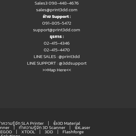
Sales3 098-448-4676
sales@print3dd.com
ฝ่าย Support :
091-805-5472
support@print3dd.com
ธุรการ :
02-415-4346
02-415-4470
LINE SALES :
@print3dd
LINE SUPPORT :
@3ddsupport
>>Map Here<<
ำความรู้จัก SLA Printer
👍3D Material
anner
ทำความรู้จัก 3D Scanner
👍Laser
LEGOO
XTOOL
3DD
Flashforge
Solutions