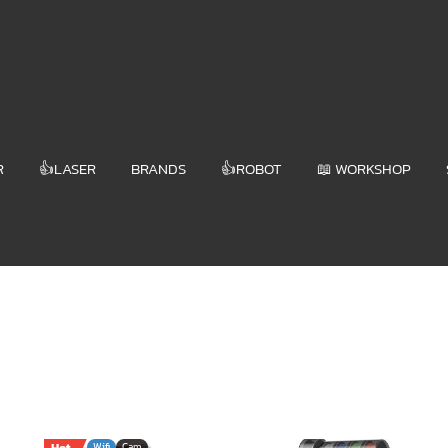
R
👍LASER
BRANDS
👍ROBOT
📖 WORKSHOP
Wifi
Cam