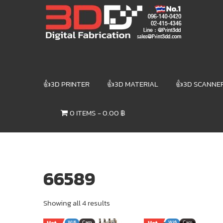
Skip
3DD DIGITAL
to
content
FABRICATION
เครื่องพิมพ์3มิติ
สแกนเนอร์
เลเซอร์
👍3D PRINTER
👍3D MATERIAL
👍3D SCANNE
3DD Digital
Fabrication
0 ITEMS
0.00 ฿
3D Printer |
3D Scanner
| Laser
66589
Showing all 4 results
Wifi
Cam
Wifi
Cam