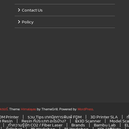
Contact Us
Policy
ลเซอร์
. Theme:
Himalayas
by ThemeGrill. Powered by
WordPress
.
FDM Printer
รวม Tips เทคนิคการพิมพ์ FDM
3D Printer SLA
ท
D Resin
Resin กี่ประเภท อะไรบ้าง?
👍3D Scanner
Model Sc
ทำความรู้จัก CO2 / Fiber Laser
Brands
Bambu Lab
E
👍Robot
📖 Workshop
📖 Workshop
KOL/Affiliate