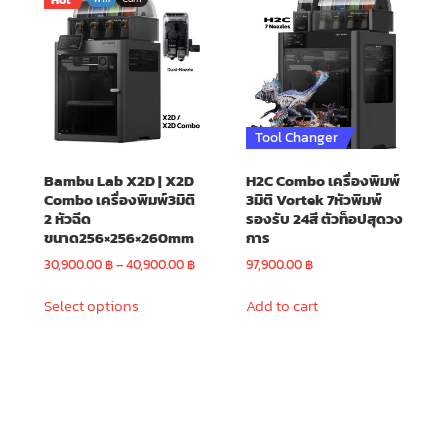
Hot
Tool Changer
Bambu Lab X2D | X2D
H2C Combo เครื่องพิมพ์
Combo เครื่องพิมพ์3มิติ
3มิติ Vortek 7หัวพิมพ์
2 หัวฉีด
รองรับ 24สี ตัวท็อปสุดวง
ขนาด256×256×260mm
การ
rice
Price
30,900.00
฿
–
40,900.00
฿
97,900.00
฿
ange:
range:
This
3,900.00 ฿
30,900.00 ฿
Select options
Add to cart
product
hrough
through
has
4,900.00 ฿
40,900.00 ฿
multiple
variants.
The
options
may