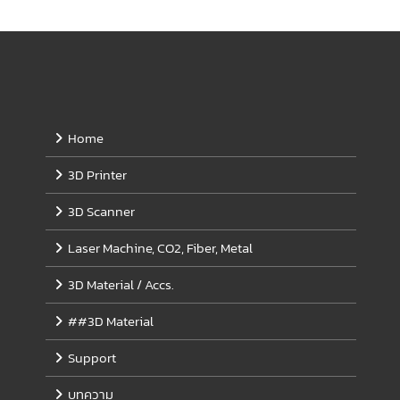
be
chosen
on
the
product
page
Home
3D Printer
3D Scanner
Laser Machine, CO2, Fiber, Metal
3D Material / Accs.
##3D Material
Support
บทความ