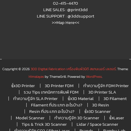
02-415-4470
LINE SALES :
@print3dd
LINE SUPPORT :
@3ddsupport
>>Map Here<<
Copyright © 2026
3DD Digital Fabrication เครื่องพิมพ์3มิติ สแกนเนอร์ เลเซอร์
. Theme:
Himalayas
by ThemeGrill. Powered by
WordPress
.
👍3D Printer
3D Printer FDM
ทำความรู้จัก FDM Printer
รวม Tips เทคนิคการพิมพ์ FDM
3D Printer SLA
ทำความรู้จัก SLA Printer
👍3D Material
3D Filament
Filament กี่ประเภท อะไรบ้าง?
3D Resin
Resin กี่ประเภท อะไรบ้าง?
👍3D Scanner
Model Scanner
ทำความรู้จัก 3D Scanner
👍Laser
Tips & Trick 3D Scanner
Lidar / Space Scanner
ทำความรู้จัก CO2 / Fiber Laser
Brands
Bambu Lab