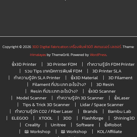
Copyright © 2026
3DD Digital Fabrication เครื่องพิมพ์3มิติ สแกนเนอร์ เลเซอร์
. Theme:
Himalayas
by ThemeGrill. Powered by
WordPress
.
👍3D Printer
3D Printer FDM
ทำความรู้จัก FDM Printer
รวม Tips เทคนิคการพิมพ์ FDM
3D Printer SLA
ทำความรู้จัก SLA Printer
👍3D Material
3D Filament
Filament กี่ประเภท อะไรบ้าง?
3D Resin
Resin กี่ประเภท อะไรบ้าง?
👍3D Scanner
Model Scanner
ทำความรู้จัก 3D Scanner
👍Laser
Tips & Trick 3D Scanner
Lidar / Space Scanner
ทำความรู้จัก CO2 / Fiber Laser
Brands
Bambu Lab
ELEGOO
XTOOL
3DD
Flashforge
Shining3D
Creality
Unitree
Software
👍Robot
📖 Workshop
📖 Workshop
KOL/Affiliate