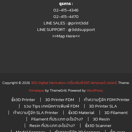
ธุรการ :
02-415-4346
02-415-4470
LINE SALES :
@print3dd
LINE SUPPORT :
@3ddsupport
>>Map Here<<
Copyright © 2026
3DD Digital Fabrication เครื่องพิมพ์3มิติ สแกนเนอร์ เลเซอร์
. Theme:
Himalayas
by ThemeGrill. Powered by
WordPress
.
👍3D Printer
3D Printer FDM
ทำความรู้จัก FDM Printer
รวม Tips เทคนิคการพิมพ์ FDM
3D Printer SLA
ทำความรู้จัก SLA Printer
👍3D Material
3D Filament
Filament กี่ประเภท อะไรบ้าง?
3D Resin
Resin กี่ประเภท อะไรบ้าง?
👍3D Scanner
Model Scanner
ทำความรู้จัก 3D Scanner
👍Laser