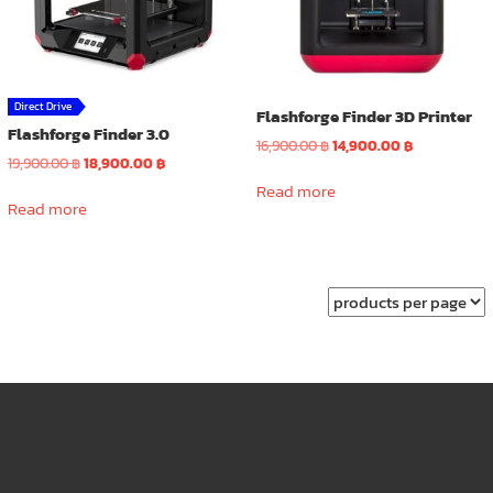
Direct Drive
Flashforge Finder 3D Printer
Flashforge Finder 3.0
Original
Current
16,900.00
฿
14,900.00
฿
Original
Current
19,900.00
฿
18,900.00
฿
price
price
price
price
was:
is:
Read more
was:
is:
Read more
16,900.00 ฿.
14,900.00 ฿.
19,900.00 ฿.
18,900.00 ฿.