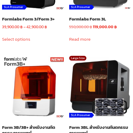
SLA Prosumer
SLA Prosumer
Formlabs Form 3/Form 3+
Formlabs Form 3L
Price
Original
Current
39,900.00
฿
–
42,900.00
฿
550,000.00
฿
119,000.00
฿
range:
price
price
This
39,900.00 ฿
was:
is:
Select options
Read more
product
through
550,000.00 ฿.
119,000.00
has
42,900.00 ฿
multiple
Large Size
variants.
The
options
may
be
chosen
on
the
product
SLA Prosumer
page
Form 3B/3B+ สำหรับงานทัต
Form 3BL สำหรับงานทันตกรรม
กรรม การแพทย์
การแพทย์