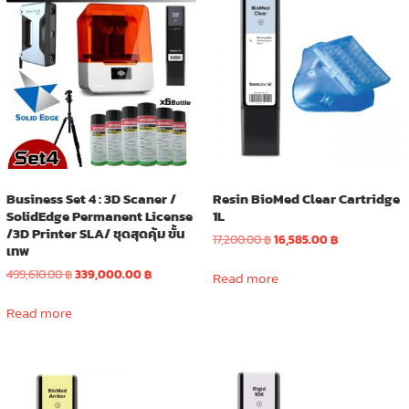
Business Set 4 : 3D Scaner /
Resin BioMed Clear Cartridge
SolidEdge Permanent License
1L
/3D Printer SLA/ ชุดสุดคุ้ม ขั้น
Original
Current
17,200.00
฿
16,585.00
฿
เทพ
price
price
Original
Current
was:
is:
499,610.00
฿
339,000.00
฿
Read more
price
price
17,200.00 ฿.
16,585.00 ฿.
was:
is:
Read more
499,610.00 ฿.
339,000.00 ฿.