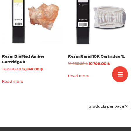
Resin BioMed Amber
Resin Rigid 10K Cartridge 1L
Cartridge 1L
Original
Current
12,000.00
฿
10,700.00
฿
Original
Current
price
price
13,250.00
฿
12,840.00
฿
price
price
was:
is:
Read more
was:
is:
12,000.00 ฿.
10,700.00 ฿.
Read more
13,250.00 ฿.
12,840.00 ฿.