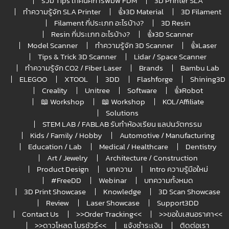
รวม Tips เทคนิคการพิมพ์ FDM
3D Printer SLA
ทำความรู้จัก SLA Printer
👍3D Material
3D Filament
Filament กี่ประเภท อะไรบ้าง?
3D Resin
Resin กี่ประเภท อะไรบ้าง?
👍3D Scanner
Model Scanner
ทำความรู้จัก 3D Scanner
👍Laser
Tips & Trick 3D Scanner
Lidar / Space Scanner
ทำความรู้จัก CO2 / Fiber Laser
Brands
Bambu Lab
ELEGOO
XTOOL
3DD
Flashforge
Shining3D
Creality
Unitree
Software
👍Robot
📖 Workshop
📖 Workshop
KOL/Affiliate
Solutions
STEM LAB / FABLAB รับทำห้องเรียน แลปนวัตกรรม
Kids / Family / Hobby
Automotive / Manufacturing
Education / Lab
Medical / Healthcare
Dentistry
Art / Jewelry
Architecture / Construction
Product Design
บทความ
Intro ความรู้มือใหม่
#FreeDD
Webinar
บทความทั้งหมด
3D Print Showcase
Knowledge
3D Scan Showcase
Review
Laser Showcase
Support3DD
Contact Us
>>Order Tracking<<
>>ขอใบเสนอราคา<<
>>ดาวโหลด โบรชัวร์<<
แจ้งชำระเงิน
ติดต่อเรา