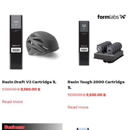
Resin Draft V2 Cartridge 1L
Resin Tough 2000 Cartridge
1L
Original
Current
9,560.00
฿
8,560.00
฿
price
price
Original
Current
10,130.00
฿
9,630.00
฿
was:
is:
price
price
Read more
9,560.00 ฿.
8,560.00 ฿.
was:
is:
Read more
10,130.00 ฿.
9,630.00 ฿.