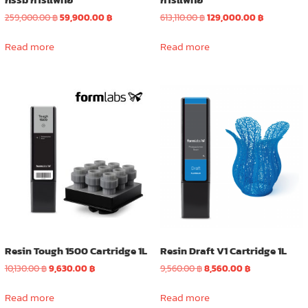
Original
Current
Original
Current
259,000.00
฿
59,900.00
฿
613,110.00
฿
129,000.00
฿
price
price
price
price
was:
is:
was:
is:
Read more
Read more
259,000.00 ฿.
59,900.00 ฿.
613,110.00 ฿.
129,000.00 
Resin Tough 1500 Cartridge 1L
Resin Draft V1 Cartridge 1L
Original
Current
Original
Current
10,130.00
฿
9,630.00
฿
9,560.00
฿
8,560.00
฿
price
price
price
price
was:
is:
was:
is:
Read more
Read more
10,130.00 ฿.
9,630.00 ฿.
9,560.00 ฿.
8,560.00 ฿.