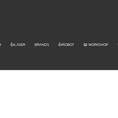
R
👍LASER
BRANDS
👍ROBOT
📖 WORKSHOP