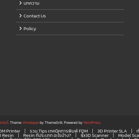
บทความ
Contact Us
Policy
ลเซอร์
. Theme:
Himalayas
by ThemeGrill. Powered by
WordPress
.
FDM Printer
รวม Tips เทคนิคการพิมพ์ FDM
3D Printer SLA
ท
D Resin
Resin กี่ประเภท อะไรบ้าง?
👍3D Scanner
Model Sc