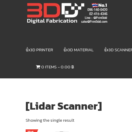
Skip
3DD DIGITAL
to
content
FABRICATION
เครื่องพิมพ์3มิติ
สแกนเนอร์
เลเซอร์
👍3D PRINTER
👍3D MATERIAL
👍3D SCANNE
3DD Digital
Fabrication
0 ITEMS
0.00 ฿
3D Printer |
3D Scanner
| Laser
[Lidar Scanner]
Showing the single result