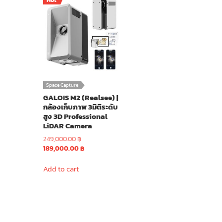
Hot
Space Capture
GALOIS M2 (Realsee) |
กล้องเก็บภาพ 3มิติระดับ
สูง 3D Professional
LiDAR Camera
Original
249,000.00
฿
price
Current
189,000.00
฿
was:
price
249,000.00 ฿.
is:
Add to cart
189,000.00 ฿.