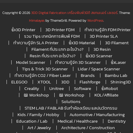
Copyright © 2026
3DD Digital Fabrication เครื่องพิมพ์3มิติ สแกนเนอร์ เลเซอร์
. Theme:
Himalayas
by ThemeGrill. Powered by
WordPress
.
👍3D Printer
3D Printer FDM
ทำความรู้จัก FDM Printer
รวม Tips เทคนิคการพิมพ์ FDM
3D Printer SLA
ทำความรู้จัก SLA Printer
👍3D Material
3D Filament
Filament กี่ประเภท อะไรบ้าง?
3D Resin
Resin กี่ประเภท อะไรบ้าง?
👍3D Scanner
Model Scanner
ทำความรู้จัก 3D Scanner
👍Laser
Tips & Trick 3D Scanner
Lidar / Space Scanner
ทำความรู้จัก CO2 / Fiber Laser
Brands
Bambu Lab
ELEGOO
XTOOL
3DD
Flashforge
Shining3D
Creality
Unitree
Software
👍Robot
📖 Workshop
📖 Workshop
KOL/Affiliate
Solutions
STEM LAB / FABLAB รับทำห้องเรียน แลปนวัตกรรม
Kids / Family / Hobby
Automotive / Manufacturing
Education / Lab
Medical / Healthcare
Dentistry
Art / Jewelry
Architecture / Construction