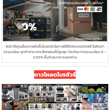
on
the
product
page
3DD ให้คุณช็อปง่ายยิ่งขึ้นโดยเปิดโอกาสให้ใช้บัตรเครดิตฟรี ไม่คิดค่า
ธรรมเนียม ลูกค้าสามารถเลือกผ่อนได้สูงสุด 10เดือน ค่าธรรมเนียม 0 –
0.65% ขึ้นกับธนาคารของท่าน
ดาวโหลดโบรชัวร์