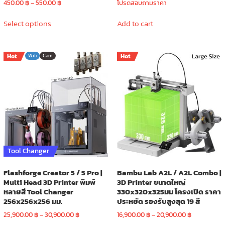
Price
450.00
฿
–
550.00
฿
โปรดสอบถามราคา
range:
This
450.00 ฿
Select options
Add to cart
product
through
has
550.00 ฿
multiple
Hot
Wifi
Cam
Hot
variants.
The
options
may
be
chosen
on
the
product
Tool Changer
page
Flashforge Creator 5 / 5 Pro |
Bambu Lab A2L / A2L Combo |
Multi Head 3D Printer พิมพ์
3D Printer ขนาดใหญ่
หลายสี Tool Changer
330x320x325มม โครงเปิด ราคา
256x256x256 มม.
ประหยัด รองรับสูงสุด 19 สี
Price
Price
25,900.00
฿
–
30,900.00
฿
16,900.00
฿
–
20,900.00
฿
range:
range: