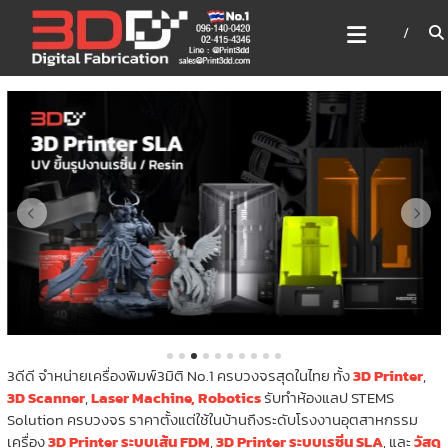
Skip
3DD DIGITAL FABRICATION
to
เครื่องพิมพ์3มิติ สแกนเนอร์
content
เลเซอร์
3DD Digital Fabrication 3D Printer | 3D Scanner |
Laser
3ดีดี จำหน่ายเครื่องพิมพ์3มิติ No.1 ครบวงจรสุดในไทย ทั้ง
3D Printer
,
3D Scanner
,
Laser Machine,
Robotics
รับทำห้องแลป STEMS
Solution ครบวงจร ราคาตั้งแต่ใช้ในบ้านถึงระดับโรงงานอุตสาหกรรม
เครื่อง
3D Printer ระบบเส้น FDM
,
3D Printer ระบบเรซิ่น SLA
, และ
วัสดุ