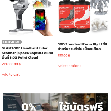
may
be
chosen
on
the
product
page
Space Capture
3DD Standard Resin 1Kg เรซิ่น
SLAM200E Handheld Lidar
สำหรับงานทั่วไป เนื้อละเอียด
Scanner | Space Capture สแกน
790.00
฿
พื้นที่ 3 มิติ Point Cloud
This
799,000.00
฿
Select options
product
has
Add to cart
multiple
variants.
The
options
may
be
chosen