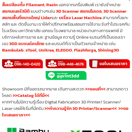
สิ้นเปลืองทั้ง Filament
,
Resin
นอกจากเครื่องพิมพ์ เรายังจำหน่าย
สแกนเนอร์3มิติ
แบบต่างๆเช่น
3D Scanner สแกนโมเดล
,
3D Scanner
สแกนพื้นที่ขนาดใหญ่ Lidar
และ
เครื่อง Laser Machine
สามารถทั้งแกะ
สลัก และ ตัดชิ้นงาน เราให้คำปรึกษาพร้อมสอนการใช้งาน รับทำโปรเจคกับ
โรงเรียน มหาวิทยาลัย เอกชน โรงพยาบาล หน่วยงานทางการแพทย์ มี
บริการหลังการขาย และ ฐานข้อมูล ความรู้ Online แบรนด์ที่เป็นของเรา
เอง
3DD แบรนด์คนไทย
และแบรนด์ที่เราเป็นตัวแทนจำหน่าย เช่น
Bambulab
,
xTool,
Unitree,
ELEGOO
,
Flashforge
,
Shining3D
Showroom มีที่จอดรถมากมาย เดินทางสะดวก
>>แผนที่<<
สามารถดาว
โหลด
>>Catalog ได้ที่นี่<<
หากท่านไม่มีความรู้เรื่อง Digital Fabrication 3D Printer/ Scanner/
Laser เลยให้เริ่มที่นี่ครับ
>>ทำความรู้จัก 3D Printer/Scanner<<
>>ขอ
ใบเสนอราคา<<