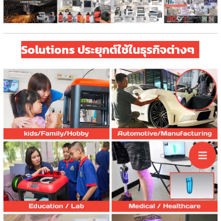
Automotive /
Aerospace /
Manufacturing
Solutions ประยุกต์ใช้ในธุรกิจต่างๆ
Solutions
Medical /
Healthcare
Solutions
Art / Jewelry /
Design Solution