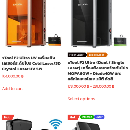
Fiber Laser
Diode Laser
xTool F2 Ultra UV เครื่องยิง
xTool F2 Ultra (Dual / Single
เลเซอร์ระดับโปร Cold Laser/3D
Laser) เครื่องยิงเลเซอร์ระดับโปร
Crystal Laser UV 5W
MOPA60W + Diode40W แกะ
164,000.00
฿
สลักโลหะ อโลหะ 3มิติ กัดสี
Price
178,000.00
฿
–
231,000.00
฿
Add to cart
range:
This
178,000.
Select options
product
through
has
231,000.
multiple
Hot
Hot
Infrared
Laser
variants.
The