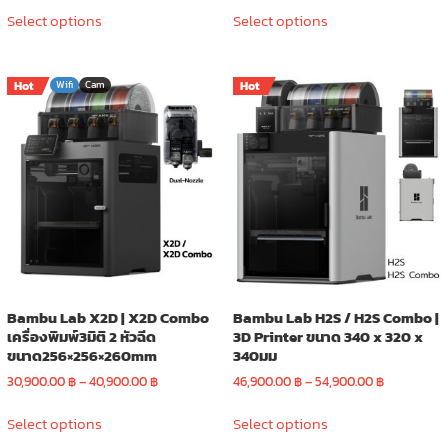
This
This
25,900.00 ฿
16,900.00 ฿
Select options
Select options
product
product
through
through
has
has
30,900.00 ฿
20,900.00 
multiple
multiple
Hot
Wifi
Cam
Hot
variants.
variants.
The
The
options
options
may
may
be
be
chosen
chosen
on
on
the
the
product
product
page
page
Bambu Lab X2D | X2D Combo
Bambu Lab H2S / H2S Combo |
เครื่องพิมพ์3มิติ 2 หัวฉีด
3D Printer ขนาด 340 x 320 x
ขนาด256×256×260mm
340มม
Price
Price
30,900.00
฿
–
40,900.00
฿
46,900.00
฿
–
54,900.00
฿
range:
range:
This
This
30,900.00 ฿
46,900.00 
Select options
Select options
product
product
through
through