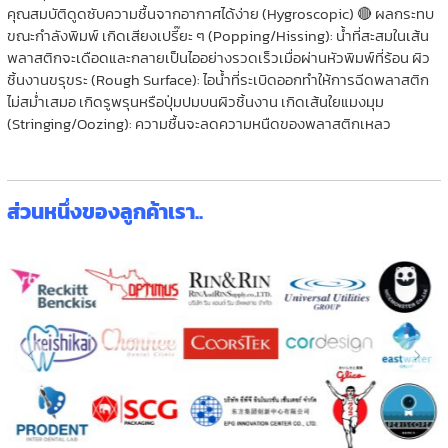
คุณสมบัติดูดซับความชื้นจากอากาศได้ง่าย (Hygroscopic) 🔴 ผลกระทบ
ขณะกำลังพิมพ์ เกิดเสียงเปรี๊ยะ ๆ (Popping/Hissing): น้ำที่สะสมในเส้น
พลาสติกจะเดือดและกลายเป็นไออย่างรวดเร็วเมื่อผ่านหัวพิมพ์ที่ร้อน ผิว
ชิ้นงานขรุขระ (Rough Surface): ไอน้ำที่ระเบิดออกทำให้การฉีดพลาสติก
ไม่สม่ำเสมอ เกิดรูพรุนหรือปุ่มปมบนผิวชิ้นงาน เกิดเส้นใยแมงมุม
(Stringing/Oozing): ความชื้นจะลดความหนืดของพลาสติกเหลว
ส่วนหนึ่งของลูกค้าเรา..