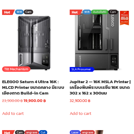
has
has
40,900.00 ฿
54,900.00 
multiple
multiple
Hot
Wifi
Cam
Hot
Wifi
AutoRefill
Cam
variants.
variants.
The
The
options
options
may
may
be
be
chosen
chosen
on
on
the
the
product
product
Tilt Mechanism
SLA Prosumer
page
page
ELEGOO Saturn 4 Ultra 16K :
Jupiter 2 — 16K MSLA Printer |
MLCD Printer ขนาดกลาง มีระบบ
เครื่องพิมพ์ระบบเรซิ่น 16K ขนาด
เอียงถาด Build-in Cam
302 x 162 x 300มม
Original
Current
23,900.00
฿
19,900.00
฿
32,900.00
฿
price
price
was:
is:
Add to cart
Add to cart
23,900.00 ฿.
19,900.00 ฿.
Hot
Cam
engrave
Cut
Laser
engrave