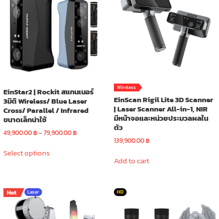
options
may
be
chosen
on
the
product
page
Wireless
EinStar2 | Rockit สแกนเนอร์
EinScan Rigil Lite 3D Scanner
3มิติ Wireless/ Blue Laser
| Laser Scanner All-in-1, NIR
Cross/ Parallel / Infrared
มีหน้าจอและหน่วยประมวลผลใน
ขนาดเล็กน่าใช้
ตัว
Price
49,900.00
฿
–
79,900.00
฿
139,900.00
฿
range:
This
49,900.00 ฿
Select options
product
Add to cart
through
has
79,900.00 ฿
multiple
variants.
Hot
Laser
HD
The
options