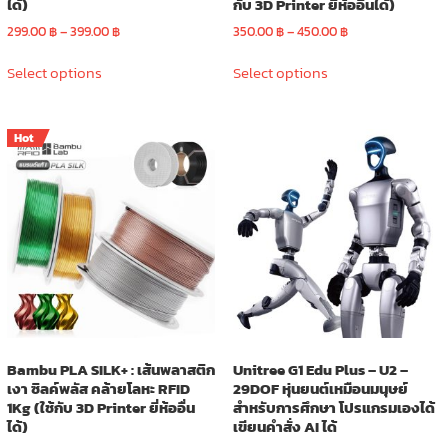
ได้)
กับ 3D Printer ยี่ห้ออื่นได้)
Price
Price
299.00
฿
–
399.00
฿
350.00
฿
–
450.00
฿
range:
range:
This
This
299.00 ฿
350.00 ฿
Select options
Select options
product
product
through
through
has
has
399.00 ฿
450.00 ฿
multiple
multiple
Hot
variants.
variants.
The
The
options
options
may
may
be
be
chosen
chosen
on
on
the
the
product
product
page
page
Bambu PLA SILK+ : เส้นพลาสติก
Unitree G1 Edu Plus – U2 –
เงา ซิลค์พลัส คล้ายโลหะ RFID
29DOF หุ่นยนต์เหมือนมนุษย์
1Kg (ใช้กับ 3D Printer ยี่ห้ออื่น
สำหรับการศึกษา โปรแกรมเองได้
ได้)
เขียนคำสั่ง AI ได้