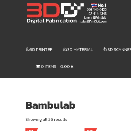
Skip
3DD DIGITAL
to
content
FABRICATION
เครื่องพิมพ์3มิติ
สแกนเนอร์
เลเซอร์
👍3D PRINTER
👍3D MATERIAL
👍3D SCANNE
3DD Digital
Fabrication
0 ITEMS
0.00 ฿
3D Printer |
3D Scanner
| Laser
Bambulab
Showing all 26 results