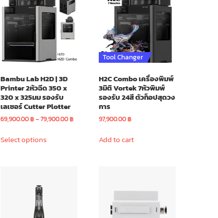
options
may
may
be
be
chosen
chosen
on
on
the
Tool Changer
the
product
product
page
Bambu Lab H2D | 3D
H2C Combo เครื่องพิมพ์
page
Printer 2หัวฉีด 350 x
3มิติ Vortek 7หัวพิมพ์
320 x 325มม รองรับ
รองรับ 24สี ตัวท็อปสุดวง
เลเซอร์ Cutter Plotter
การ
Price
69,900.00
฿
–
79,900.00
฿
97,900.00
฿
range:
This
0 ฿
69,900.00 ฿
Select options
Add to cart
product
through
has
0 ฿
79,900.00 ฿
multiple
variants.
The
options
may
be