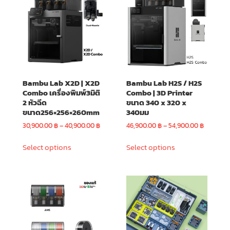
may
be
be
chosen
chosen
on
on
the
the
product
product
page
page
Bambu Lab X2D | X2D
Bambu Lab H2S / H2S
Combo เครื่องพิมพ์3มิติ
Combo | 3D Printer
2 หัวฉีด
ขนาด 340 x 320 x
ขนาด256×256×260mm
340มม
urrent
Price
Price
30,900.00
฿
–
40,900.00
฿
46,900.00
฿
–
54,900.00
฿
rice
range:
range:
This
This
:
30,900.00 ฿
46,900.0
Select options
Select options
product
product
9,900.00 ฿.
through
through
has
has
40,900.00 ฿
54,900.0
multiple
multiple
variants.
variants.
The
The
options
options
may
may
be
be