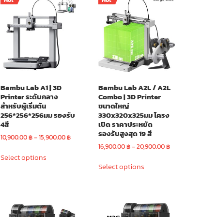
Hot
Hot
Bambu Lab A1 | 3D
Bambu Lab A2L / A2L
Printer ระดับกลาง
Combo | 3D Printer
สำหรับผู้เริ่มต้น
ขนาดใหญ่
256*256*256มม รองรับ
330x320x325มม โครง
4สี
เปิด ราคาประหยัด
รองรับสูงสุด 19 สี
Price
10,900.00
฿
–
15,900.00
฿
range:
Price
16,900.00
฿
–
20,900.00
฿
This
10,900.00 ฿
range:
Select options
This
product
฿
through
16,900.00 ฿
Select options
product
has
15,900.00 ฿
through
has
multiple
20,900.00 ฿
multiple
variants.
variants.
The
The
options