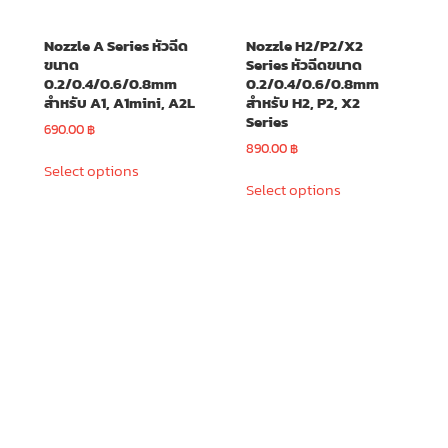
page
Nozzle A Series หัวฉีด
Nozzle H2/P2/X2
ขนาด
Series หัวฉีดขนาด
0.2/0.4/0.6/0.8mm
0.2/0.4/0.6/0.8mm
สำหรับ A1, A1mini, A2L
สำหรับ H2, P2, X2
Series
690.00
฿
890.00
฿
This
Select options
This
product
Select options
product
has
has
multiple
multiple
variants.
variants.
The
The
options
options
may
may
be
be
chosen
chosen
on
on
the
the
product
product
page