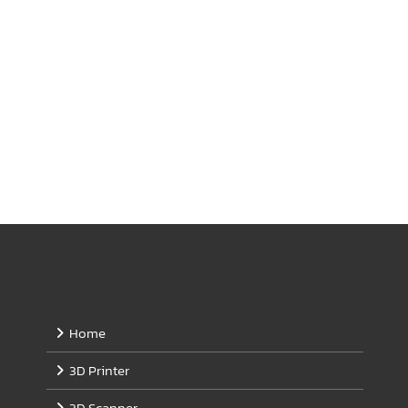
page
Home
3D Printer
3D Scanner