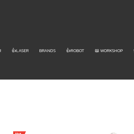
R
👍LASER
BRANDS
👍ROBOT
📖 WORKSHOP