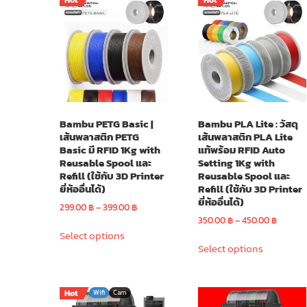
Hot
Hot
Bambu PETG Basic |
Bambu PLA Lite : วัสดุ
เส้นพลาสติก PETG
เส้นพลาสติก PLA Lite
Basic มี RFID 1Kg with
แท้พร้อม RFID Auto
Reusable Spool และ
Setting 1Kg with
Refill (ใช้กับ 3D Printer
Reusable Spool และ
ยี่ห้ออื่นได้)
Refill (ใช้กับ 3D Printer
ยี่ห้ออื่นได้)
Price
299.00
฿
–
399.00
฿
range:
Price
350.00
฿
–
450.00
฿
This
299.00 ฿
range:
Select options
This
product
through
350.00
Select options
product
has
399.00 ฿
throug
has
multiple
450.00
multiple
variants.
Hot
Wifi
Cam
variants.
The