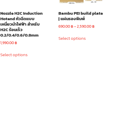
Nozzle H2C Induction
Bambu PEI build plate
Hotend หัวฉีดแบบ
| แผ่นรองพิมพ์
เหนี่ยวนำไฟฟ้า สำหรับ
Price
690.00
฿
–
2,590.00
฿
H2C ร้อนเร็ว
range:
This
0.2/0.4/0.6/0.8mm
690.00 ฿
Select options
product
through
1,990.00
฿
has
2,590.00 ฿
This
multiple
Select options
product
variants.
has
The
multiple
options
variants.
may
The
be
options
chosen
may
on
be
the
chosen
product
on
page
the
product