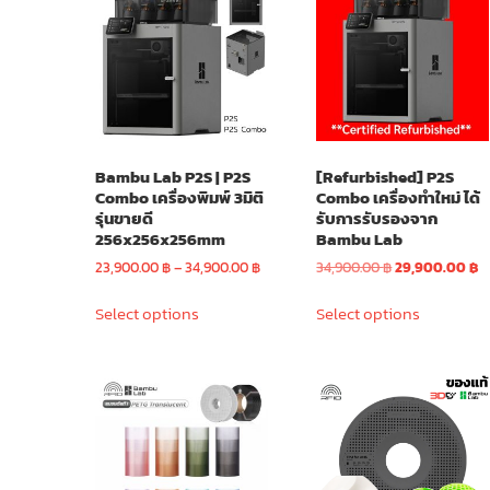
The
options
options
may
may
be
be
chosen
chosen
on
on
the
the
product
Bambu Lab P2S | P2S
[Refurbished] P2S
product
page
Combo เครื่องพิมพ์ 3มิติ
Combo เครื่องทำใหม่ ได้
page
รุ่นขายดี
รับการรับรองจาก
256x256x256mm
Bambu Lab
Price
Original
C
23,900.00
฿
–
34,900.00
฿
34,900.00
฿
29,900.00
฿
range:
price
p
This
This
23,900.00 ฿
was:
is
Select options
Select options
product
product
through
34,900.00 ฿.
2
has
has
34,900.00 ฿
multiple
multiple
variants.
variants.
The
The
options
options
may
may
be
be