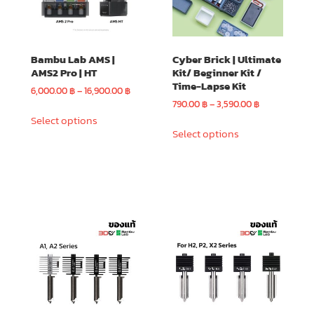
chosen
chosen
on
on
the
the
Bambu Lab AMS |
Cyber Brick | Ultimate
product
product
AMS2 Pro | HT
Kit/ Beginner Kit /
page
page
Time-Lapse Kit
Price
6,000.00
฿
–
16,900.00
฿
range:
Price
790.00
฿
–
3,590.00
฿
This
6,000.00 ฿
range:
Select options
This
product
through
790.00 ฿
Select options
product
has
16,900.00 ฿
through
has
multiple
3,590.00 ฿
multiple
variants.
variants.
The
The
options
options
may
may
be
be
chosen
chosen
on
on
the
the
product
product
page