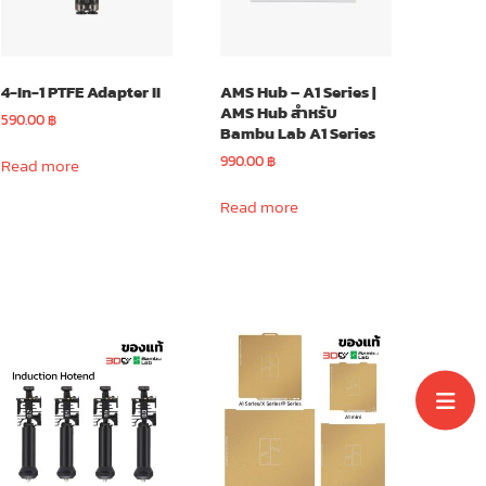
chosen
on
the
4-In-1 PTFE Adapter II
AMS Hub – A1 Series |
product
AMS Hub สำหรับ
page
590.00
฿
Bambu Lab A1 Series
990.00
฿
Read more
Read more