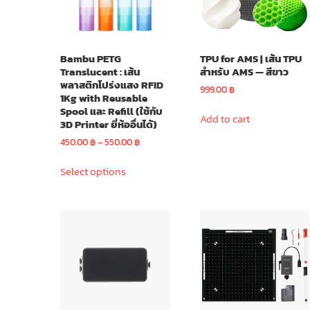
chosen
chosen
on
on
the
the
Bambu PETG
TPU for AMS | เส้น TPU
product
product
Translucent : เส้น
สำหรับ AMS — สีขาว
page
page
พลาสติกโปร่งแสง RFID
999.00
฿
1Kg with Reusable
Spool และ Refill (ใช้กับ
Add to cart
3D Printer ยี่ห้ออื่นได้)
Price
450.00
฿
–
550.00
฿
range:
This
450.00 ฿
Select options
product
through
has
550.00 ฿
multiple
variants.
The
options
may
be
chosen