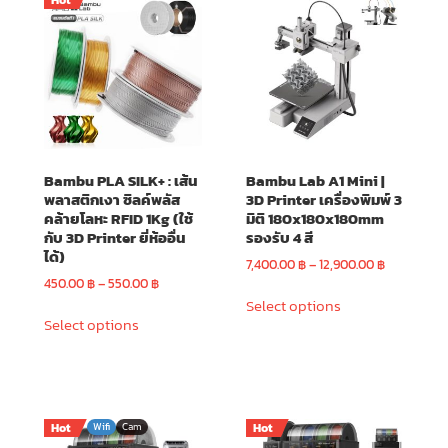
Hot
Bambu PLA SILK+ : เส้น
Bambu Lab A1 Mini |
พลาสติกเงา ซิลค์พลัส
3D Printer เครื่องพิมพ์ 3
คล้ายโลหะ RFID 1Kg (ใช้
มิติ 180x180x180mm
กับ 3D Printer ยี่ห้ออื่น
รองรับ 4 สี
ได้)
Price
7,400.00
฿
–
12,900.00
฿
Price
range:
450.00
฿
–
550.00
฿
This
range:
7,400.00 ฿
Select options
This
product
450.00 ฿
through
Select options
product
has
through
12,900.00 
has
multiple
 ฿
550.00 ฿
multiple
variants.
h
variants.
 ฿
The
The
options
Hot
Wifi
Cam
Hot
options
may