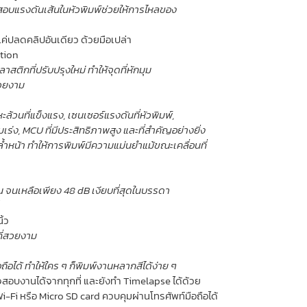
อบแรงดันเส้นในหัวพิมพ์ช่วยให้การไหลของ
้แค่ปลดคลิปอันเดียว ด้วยมือเปล่า
tion
ลาสติก
ที่ปรับปรุงใหม่ ทำให้จุดที่หักมุม
สวยงาม
ะล้วนที่แข็งแรง, เซนเซอร์แรงดันที่หัวพิมพ์,
ร่ง, MCU ที่มีประสิทธิภาพสูง และที่สำคัญอย่างยิ่ง
่ล้ำหน้า ทำให้การพิมพ์มีความแม่นยำแม้ขณะเคลื่อนที่
 จนเหลือเพียง 48 dB เงียบที่สุดในบรรดา
ิ้ว
ี่สวยงาม
ถือได้ ทำให้ใคร ๆ ก็พิมพ์งานหลากสีได้ง่าย ๆ
อบงานได้จากทุกที่ และยังทำ Timelapse ได้ด้วย
Wi-Fi หรือ Micro SD card ควบคุมผ่านโทรศัพท์มือถือได้