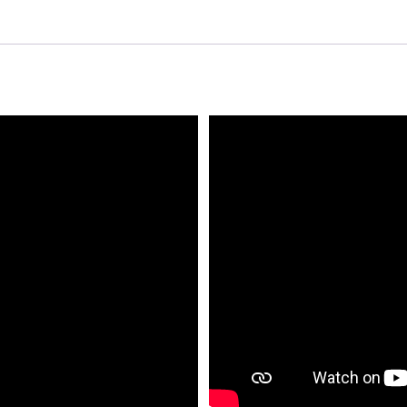
ระดับ
กลาง
สำหรับ
ผู้
เริ่ม
ต้น
256*256*256มม
รองรับ
4สี
quantity