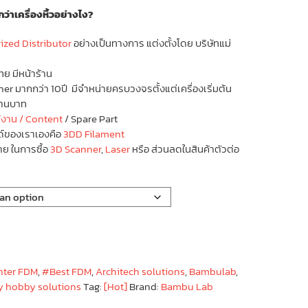
ว่าเครื่องหิ้วอย่างไง?
zed Distributor
อย่างเป็นทางการ แต่งตั้งโดย บริษัทแม่
ทย มีหน้าร้าน
r มากกว่า 10ปี มีจำหน่ายครบวงจรตั้งแต่เครื่องเริ่มต้น
้านบาท
้งาน / Content
/ Spare Part
ด์ของเราเองคือ
3DD Filament
าย ในการซื้อ
3D Scanner
,
Laser
หรือ ส่วนลดในสินค้าตัวต่อ
nter FDM
,
#Best FDM
,
Architech solutions
,
Bambulab
,
ly hobby solutions
Tag:
[Hot]
Brand:
Bambu Lab