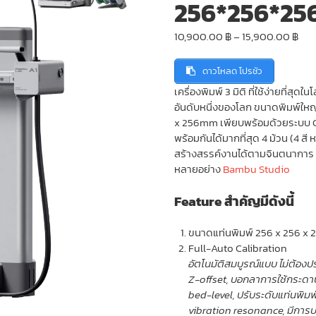
256*256*256
Pri
10,900.00
฿
–
15,900.00
฿
ran
10,
ดาวโหลด โปรชัว
thr
เครื่องพิมพ์ 3 มิติ ที่ใช้ง่ายที่ส
15,
อันดับหนึ่งของโลก ขนาดพิมพ์ให
x 256mm เพียบพร้อมด้วยระบบ Ca
พร้อมกันได้มากที่สุด 4 ม้วน (4 สี
สร้างสรรค์งานได้ตามจินตนาการ ไม
หลายอย่าง
Bambu Studio
Feature สำคัญมีดังนี้
ขนาดแท่นพิมพ์ 256 x 256 
Full-Auto Calibration
อัตโนมัติสมบูรณ์แบบ ไม่ต้องปร
Z-offset, บอกลาการใช้กระดา
bed-level, ปรับระดับแท่นพิมพ์
vibration resonance, มีการป