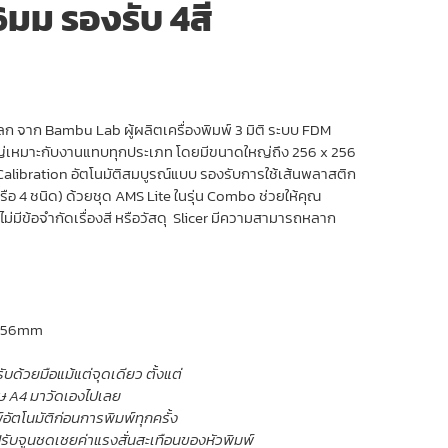
มม รองรับ 4สี
ce
ge:
900.00 ฿
ough
ุดในโลก จาก Bambu Lab ผู้ผลิตเครื่องพิมพ์ 3 มิติ ระบบ FDM
900.00 ฿
ญ่เหมาะกับงานแทบทุกประเภท โดยมีขนาดใหญ่ถึง 256 x 256
libration อัตโนมัติสมบูรณ์แบบ รองรับการใช้เส้นพลาสติก
 หรือ 4 ชนิด) ด้วยชุด AMS Lite ในรุ่น Combo ช่วยให้คุณ
่มีข้อจำกัดเรื่องสี หรือวัสดุ Slicer มีความสามารถหลาก
x 256mm
ับด้วยมือแม้แต่จุดเดียว ตั้งแต่
ษ A4 มาวัดเองไปเลย
อัตโนมัติก่อนการพิมพ์ทุกครั้ง
รับจูนชดเชยค่าแรงสั่นสะเทือนของหัวพิมพ์