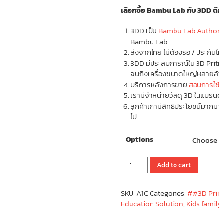
เลือกซื้อ Bambu Lab กับ 3DD ดีก
3DD เป็น
Bambu Lab Authori
Bambu Lab
ส่งจากไทย ไม่ต้องรอ / ประกันไ
3DD มีประสบการณ์ใน 3D Pritne
จนถึงเครื่องขนาดใหญ่หลายล
บริการหลังการขาย
สอนการใช
เรามีจำหน่ายวัสดุ 3D ในแบรน
ลูกค้าเก่ามีสิทธิประโยชน์มากม
ไป
Options
Bambu
Add to cart
Lab
A1
SKU:
A1C
Categories:
##3D Pri
|
Education Solution
,
Kids fami
3D
Printer