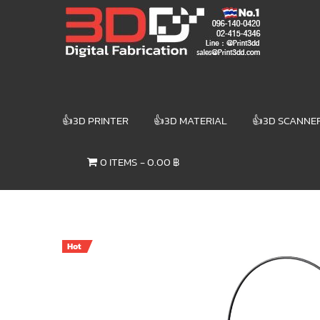
Skip
3DD DIGITAL
to
content
FABRICATION
เครื่องพิมพ์3มิติ
สแกนเนอร์
เลเซอร์
👍3D PRINTER
👍3D MATERIAL
👍3D SCANNE
3DD Digital
Fabrication
0 ITEMS
0.00 ฿
3D Printer |
3D Scanner
| Laser
Hot