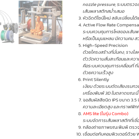
nozzle pressure, ระบบตรวจส
เส้นพลาสติกสม่ำเสมอ
หัวฉีดดีไซน์ใหม่ สลับเปลี่ยนได
Active Flow Rate Compensa
ระบบควบคุมการไหลของเส้นพ
หรือเป็นมุมแหลม มีความคม 
High-Speed Precision
ด้วยโครงสร้างที่มั่นคง, รางโลห
ตัววัดความสั่นสะเทือนและความเ
คือระบบควบคุมการเคลื่อนที่ ที
ด้วยความเร็วสูง
Print Silently
เงียบ ด้วยระบบตัดเสียงรบกวน
เครื่องพิมพ์ 3D ในตลาดขณะนี้
จอสัมผัสสีชนิด IPS ขนาด 3.5 น
ความละเอียดสูง และกราฟฟิกท
AMS lite (ในรุ่น Combo)
ระบบจัดการเส้นพลาสติกที่เชื่อ
กล้องถ่ายภาพขณะพิมพ์ ตรวจส
เชื่อมต่อกับคอมพิวเตอร์ด้วย 