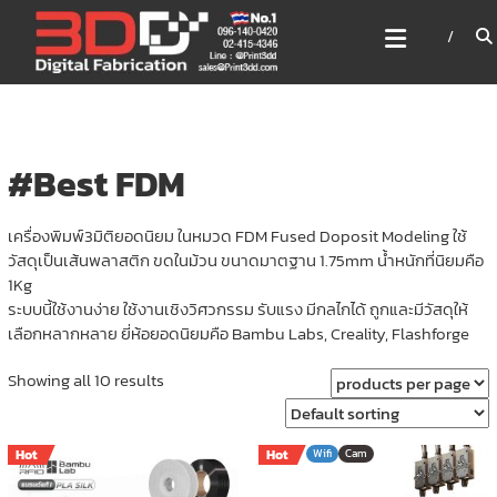
Skip
3DD DIGITAL FABRICATION
to
เครื่องพิมพ์3มิติ สแกนเนอร์
content
เลเซอร์
3DD Digital Fabrication 3D Printer | 3D Scanner |
Laser
#Best FDM
เครื่องพิมพ์3มิติยอดนิยม ในหมวด FDM Fused Doposit Modeling ใช้
วัสดุเป็นเส้นพลาสติก ขดในม้วน ขนาดมาตฐาน 1.75mm น้ำหนักที่นิยมคือ
1Kg
ระบบนี้ใช้งานง่าย ใช้งานเชิงวิศวกรรม รับแรง มีกลไกได้ ถูกและมีวัสดุให้
เลือกหลากหลาย ยี่ห้อยอดนิยมคือ Bambu Labs, Creality, Flashforge
Showing all 10 results
Hot
Hot
Wifi
Cam