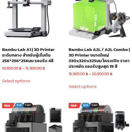
may
may
be
be
chosen
chosen
on
on
the
the
product
product
page
page
Bambu Lab A1 | 3D Printer
Bambu Lab A2L / A2L Combo |
ระดับกลาง สำหรับผู้เริ่มต้น
3D Printer ขนาดใหญ่
256*256*256มม รองรับ 4สี
330x320x325มม โครงเปิด ราคา
ประหยัด รองรับสูงสุด 19 สี
Price
10,900.00
฿
–
15,900.00
฿
range:
Price
16,900.00
฿
–
20,900.00
฿
This
10,900.00 ฿
range:
Select options
This
product
through
16,900.00 ฿
Select options
product
has
15,900.00 ฿
through
has
multiple
20,900.00 
multiple
variants.
Hot
Wifi
Cam
Hot
Wifi
Cam
variants.
The
The
options
options
may
may
be