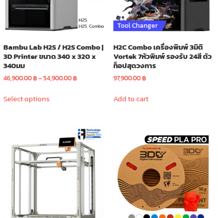
on
on
the
the
product
product
Tool Changer
page
page
Bambu Lab H2S / H2S Combo |
H2C Combo เครื่องพิมพ์ 3มิติ
3D Printer ขนาด 340 x 320 x
Vortek 7หัวพิมพ์ รองรับ 24สี ตัว
340มม
ท็อปสุดวงการ
Price
46,900.00
฿
–
54,900.00
฿
97,900.00
฿
range:
This
46,900.00 ฿
Select options
Add to cart
product
through
has
54,900.00 ฿
multiple
variants.
The
options
may
be
chosen
on
the