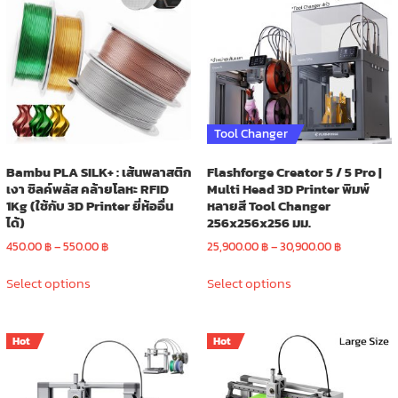
Tool Changer
Bambu PLA SILK+ : เส้นพลาสติก
Flashforge Creator 5 / 5 Pro |
เงา ซิลค์พลัส คล้ายโลหะ RFID
Multi Head 3D Printer พิมพ์
1Kg (ใช้กับ 3D Printer ยี่ห้ออื่น
หลายสี Tool Changer
ได้)
256x256x256 มม.
Price
Price
450.00
฿
–
550.00
฿
25,900.00
฿
–
30,900.00
฿
range:
range:
This
This
450.00 ฿
25,900.00 
Select options
Select options
product
product
through
through
has
has
550.00 ฿
30,900.00 
multiple
multiple
Hot
Hot
variants.
variants.
The
The
options
options