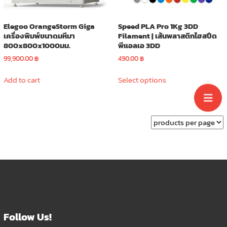
product
page
Elegoo OrangeStorm Giga
Speed PLA Pro 1Kg 3DD
เครื่องพิมพ์ขนาดมหึมา
Filament | เส้นพลาสติกไฮสปีด
800x800x1000มม.
พีแอลเอ 3DD
99,900.00
฿
490.00
฿
This
Add to cart
Select options
product
has
multiple
variants.
The
options
may
be
chosen
on
the
product
Follow Us!
page