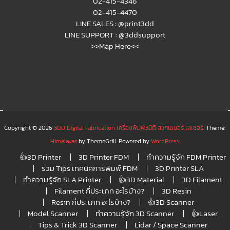
02-415-4346
02-415-4470
LINE SALES :
@print3dd
LINE SUPPORT :
@3ddsupport
>>Map Here<<
Copyright © 2026
3DD Digital Fabrication เครื่องพิมพ์3มิติ สแกนเนอร์ เลเซอร์
. Theme:
Himalayas
by ThemeGrill. Powered by
WordPress
.
👍3D Printer
3D Printer FDM
ทำความรู้จัก FDM Printer
รวม Tips เทคนิคการพิมพ์ FDM
3D Printer SLA
ทำความรู้จัก SLA Printer
👍3D Material
3D Filament
Filament กี่ประเภท อะไรบ้าง?
3D Resin
Resin กี่ประเภท อะไรบ้าง?
👍3D Scanner
Model Scanner
ทำความรู้จัก 3D Scanner
👍Laser
Tips & Trick 3D Scanner
Lidar / Space Scanner