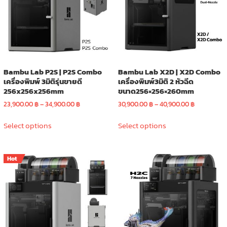
be
chosen
chosen
on
on
the
the
product
product
page
page
Bambu Lab P2S | P2S Combo
Bambu Lab X2D | X2D Combo
เครื่องพิมพ์ 3มิติรุ่นขายดี
เครื่องพิมพ์3มิติ 2 หัวฉีด
256x256x256mm
ขนาด256×256×260mm
Price
Price
23,900.00
฿
–
34,900.00
฿
30,900.00
฿
–
40,900.00
฿
range:
range:
This
This
23,900.00 ฿
30,900.00 
Select options
Select options
product
product
through
through
has
has
34,900.00 ฿
40,900.00 
multiple
multiple
Hot
variants.
variants.
The
The
options
options
may
may
be
be
chosen
chosen