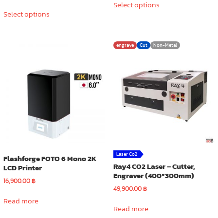
range:
17,900.00 ฿
Select options
This
product
39,900.00 ฿
through
Select options
product
has
through
29,900.00 ฿
has
multiple
47,900.00 ฿
multiple
variants.
engrave
Cut
Non-Metal
variants.
The
The
options
options
may
may
be
be
chosen
chosen
on
on
the
the
product
product
page
page
Laser Co2
Flashforge FOTO 6 Mono 2K
Ray4 CO2 Laser – Cutter,
LCD Printer
Engraver (400*300mm)
16,900.00
฿
49,900.00
฿
Read more
Read more