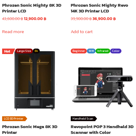
Phrozen Sonic Mighty 8K 3D
Phrozen Sonic Mighty Revo
Printer LCD
14K 3D Printer LCD
Original
Current
Original
Current
43,600.00
฿
12,900.00
฿
39,900.00
฿
36,900.00
฿
price
price
price
price
was:
is:
was:
is:
Read more
Add to cart
43,600.00 ฿.
12,900.00 ฿.
39,900.00 ฿.
36,900.00 ฿
Hot
Large Size
8k
Beginner
Wifi
Infrared
Color
LCD 3D Printer
Handheld Scan
Phrozen Sonic Mega 8K 3D
Revopoint POP 3 Handheld 3D
Printer
Scanner with Color