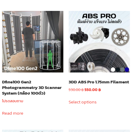
Dfine100 Gen2
3DD ABS Pro 1.75mm Filament
Photogrammetry 3D Scanner
Original
Current
590.00
฿
550.00
฿
System (กล้อง 100ตัว)
price
price
This
was:
is:
โปรดสอบถาม
Select options
product
590.00 ฿.
550.00 ฿.
has
Read more
multiple
variants.
The