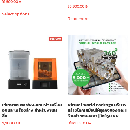
16,900.00
฿
35,900.00
฿
This
Select options
product
Read more
has
multiple
variants.
The
options
may
be
chosen
on
the
product
page
Phrozen Wash&Cure Kit เครื่อง
Virtual World Package บริการ
อบและเครื่องล้าง สำหรับงานเร
สร้างโลกเสมือนให้ธุรกิจของคุณ |
ซิ่น
ร้านค้า360องศา | โชว์รูม VR
9,900.00
฿
เริ่มต้น 5,000.-