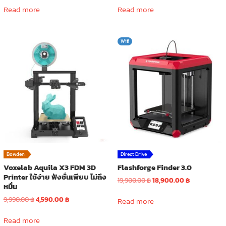
Read more
Read more
Wifi
Bowden
Direct Drive
Voxelab Aquila X3 FDM 3D
Flashforge Finder 3.0
Printer ใช้ง่าย ฟังชั่นเพียบ ไม่ถึง
Original
Current
19,900.00
฿
18,900.00
฿
หมื่น
price
price
Original
Current
was:
is:
9,990.00
฿
4,590.00
฿
Read more
price
price
19,900.00 ฿.
18,900.00 ฿.
was:
is:
Read more