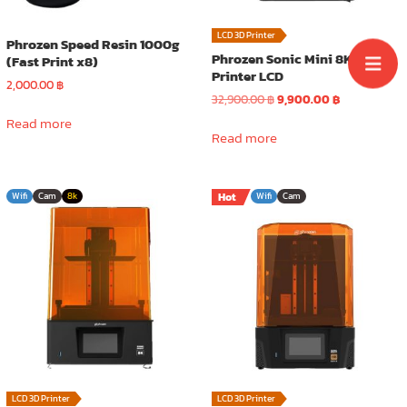
page
LCD 3D Printer
Phrozen Speed Resin 1000g
Phrozen Sonic Mini 8K 3D
(Fast Print x8)
Printer LCD
2,000.00
฿
Original
Current
32,900.00
฿
9,900.00
฿
price
price
Read more
was:
is:
Read more
32,900.00 ฿.
9,900.00 ฿.
Wifi
Cam
8k
Hot
Wifi
Cam
LCD 3D Printer
LCD 3D Printer