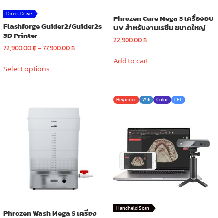
Direct Drive
Phrozen Cure Mega S เครื่องอบ
Flashforge Guider2/Guider2s
UV สำหรับงานเรซิ่น ขนาดใหญ่
3D Printer
22,900.00
฿
Price
72,900.00
฿
–
77,900.00
฿
range:
This
Add to cart
72,900.00 ฿
Select options
product
through
has
77,900.00 ฿
multiple
Beginner
Wifi
Color
LED
variants.
The
options
may
be
chosen
on
the
product
page
Handheld Scan
Phrozen Wash Mega S เครื่อง