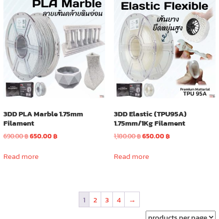
options
may
be
chosen
on
the
product
page
3DD PLA Marble 1.75mm
3DD Elastic (TPU95A)
Filament
1.75mm/1Kg Filament
Original
Current
Original
Current
690.00
฿
650.00
฿
1,180.00
฿
650.00
฿
price
price
price
price
was:
is:
was:
is:
Read more
Read more
690.00 ฿.
650.00 ฿.
1,180.00 ฿.
650.00 ฿.
1
2
3
4
→