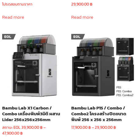
โปรดสอบถามราคา
29,900.00
฿
Read more
Read more
EOL
EOL
Bambu Lab X1 Carbon /
Bambu Lab P1S / Combo /
Combo เครื่องพิมพ์3มิติ ผสาน
Combo2 โครงสร้างปิดขนาด
Lidar 256x256x256mm
พิมพ์ 256 x 256 x 256mm
Price
สถานะ EOL
39,900.00
฿
–
17,900.00
฿
–
29,900.00
฿
Price
range:
47,900.00
฿
This