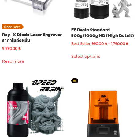
Diode Laser
FF Resin Standard
Ray-X Diode Laser Engraver
500g/1000g HD (High Detail)
ราคาไม่ถึงหมื่น
Pric
Best Seller
990.00
฿
–
1,790.00
฿
9,990.00
฿
rang
This
990.
Select options
product
Read more
thro
has
1,790
multiple
variants.
8k
The
options
may
be
chosen
on
the
product