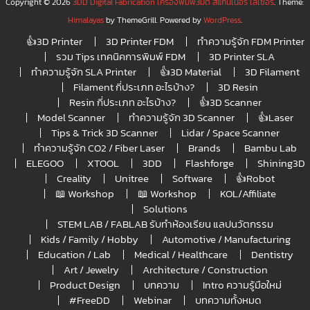
Copyright © 2026
3DD Digital Fabrication เครื่องพิมพ์3มิติ สแกนเนอร์ เลเซอร์
. Theme:
Himalayas
by ThemeGrill. Powered by
WordPress
.
👍3D Printer
3D Printer FDM
ทำความรู้จัก FDM Printer
รวม Tips เทคนิคการพิมพ์ FDM
3D Printer SLA
ทำความรู้จัก SLA Printer
👍3D Material
3D Filament
Filament กี่ประเภท อะไรบ้าง?
3D Resin
Resin กี่ประเภท อะไรบ้าง?
👍3D Scanner
Model Scanner
ทำความรู้จัก 3D Scanner
👍Laser
Tips & Trick 3D Scanner
Lidar / Space Scanner
ทำความรู้จัก CO2 / Fiber Laser
Brands
Bambu Lab
ELEGOO
XTOOL
3DD
Flashforge
Shining3D
Creality
Unitree
Software
👍Robot
📖 Workshop
📖 Workshop
KOL/Affiliate
Solutions
STEM LAB / FABLAB รับทำห้องเรียน แลปนวัตกรรม
Kids / Family / Hobby
Automotive / Manufacturing
Education / Lab
Medical / Healthcare
Dentistry
Art / Jewelry
Architecture / Construction
Product Design
บทความ
Intro ความรู้มือใหม่
#FreeDD
Webinar
บทความทั้งหมด