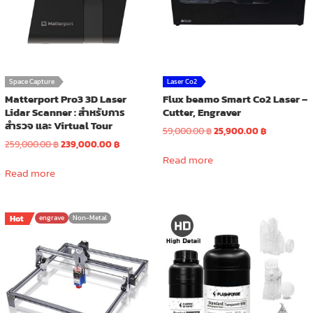
Space Capture
Laser Co2
Matterport Pro3 3D Laser
Flux beamo Smart Co2 Laser –
Lidar Scanner : สำหรับการ
Cutter, Engraver
สำรวจ และ Virtual Tour
Original
Current
59,000.00
฿
25,900.00
฿
Original
Current
price
price
259,000.00
฿
239,000.00
฿
price
price
was:
is:
Read more
was:
is:
59,000.00 ฿.
25,900.00 ฿
Read more
259,000.00 ฿.
239,000.00 ฿.
Hot
engrave
Non-Metal