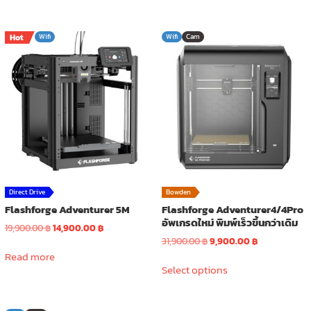
9,990.00 ฿.
4,590.00 ฿.
Hot
Wifi
Wifi
Cam
Direct Drive
Bowden
Flashforge Adventurer 5M
Flashforge Adventurer4/4Pro
อัพเกรดใหม่ พิมพ์เร็วขึ้นกว่าเดิม
Original
Current
19,900.00
฿
14,900.00
฿
price
price
Original
Current
31,900.00
฿
9,900.00
฿
was:
is:
price
price
Read more
This
19,900.00 ฿.
14,900.00 ฿.
was:
is:
Select options
product
31,900.00 ฿.
9,900.00 ฿.
has
multiple