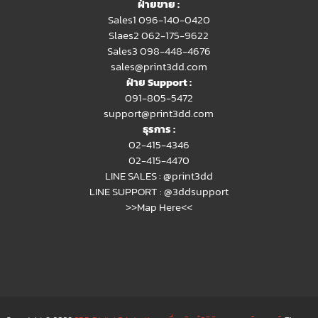
ฝ่ายขาย :
Sales1 096-140-0420
Slaes2
062-175-9622
Sales3 098-448-4676
sales@print3dd.com
ฝ่าย Support :
091-805-5472
support@print3dd.com
ธุรการ :
02-415-4346
02-415-4470
LINE SALES :
@print3dd
LINE SUPPORT :
@3ddsupport
>>Map Here<<