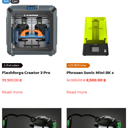
Wifi
Cam
variants.
The
options
may
be
chosen
on
the
product
page
2-Extruders
LCD 3D Printer
Flashforge Creator 3 Pro
Phrozen Sonic Mini 8K s
Original
Current
99,900.00
฿
14,900.00
฿
8,500.00
฿
price
price
was:
is:
Read more
Read more
14,900.00 ฿.
8,500.00 ฿.