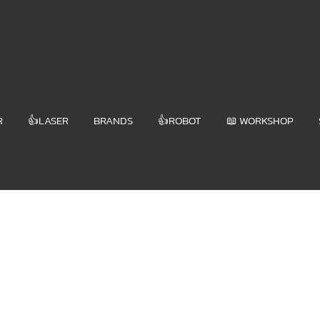
R
👍LASER
BRANDS
👍ROBOT
📖 WORKSHOP