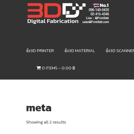
Skip
3DD DIGITAL
to
content
FABRICATION
เครื่องพิมพ์3มิติ
สแกนเนอร์
เลเซอร์
👍3D PRINTER
👍3D MATERIAL
👍3D SCANNE
3DD Digital
Fabrication
0 ITEMS
0.00 ฿
3D Printer |
3D Scanner
| Laser
meta
Showing all 2 results