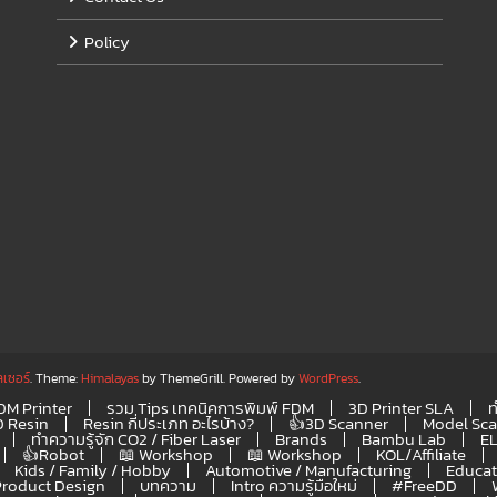
Policy
ลเซอร์
. Theme:
Himalayas
by ThemeGrill. Powered by
WordPress
.
FDM Printer
รวม Tips เทคนิคการพิมพ์ FDM
3D Printer SLA
ท
D Resin
Resin กี่ประเภท อะไรบ้าง?
👍3D Scanner
Model Sc
ทำความรู้จัก CO2 / Fiber Laser
Brands
Bambu Lab
E
👍Robot
📖 Workshop
📖 Workshop
KOL/Affiliate
Kids / Family / Hobby
Automotive / Manufacturing
Educat
Product Design
บทความ
Intro ความรู้มือใหม่
#FreeDD