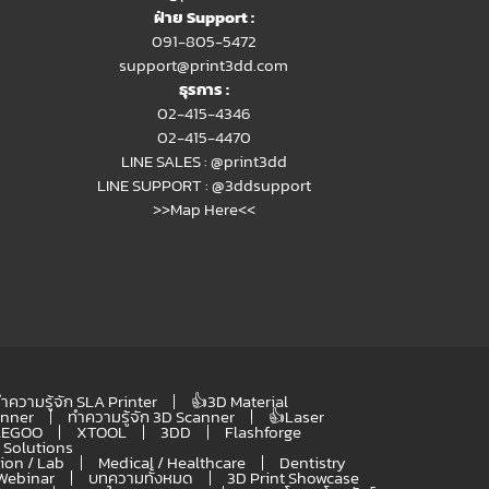
ฝ่าย Support :
091-805-5472
support@print3dd.com
ธุรการ :
02-415-4346
02-415-4470
LINE SALES :
@print3dd
LINE SUPPORT :
@3ddsupport
>>Map Here<<
ำความรู้จัก SLA Printer
👍3D Material
anner
ทำความรู้จัก 3D Scanner
👍Laser
LEGOO
XTOOL
3DD
Flashforge
Solutions
ion / Lab
Medical / Healthcare
Dentistry
Webinar
บทความทั้งหมด
3D Print Showcase