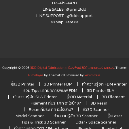
02-415-4470
LINE SALES :
@print3dd
LINE SUPPORT :
@3ddsupport
>>Map Here<<
Copyright © 2026
3DD Digital Fabrication เครื่องพิมพ์3มิติ สแกนเนอร์ เลเซอร์
. Theme:
Himalayas
by ThemeGrill. Powered by
WordPress
.
👍3D Printer
3D Printer FDM
ทำความรู้จัก FDM Printer
รวม Tips เทคนิคการพิมพ์ FDM
3D Printer SLA
ทำความรู้จัก SLA Printer
👍3D Material
3D Filament
Filament กี่ประเภท อะไรบ้าง?
3D Resin
Resin กี่ประเภท อะไรบ้าง?
👍3D Scanner
Model Scanner
ทำความรู้จัก 3D Scanner
👍Laser
Tips & Trick 3D Scanner
Lidar / Space Scanner
ทำความรู้จัก CO2 / Fiber Laser
Brands
Bambu Lab