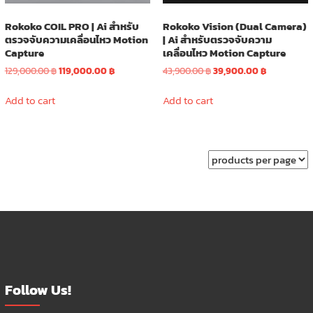
Rokoko COIL PRO | Ai สำหรับ
Rokoko Vision (Dual Camera)
ตรวจจับความเคลื่อนไหว Motion
| Ai สำหรับตรวจจับความ
Capture
เคลื่อนไหว Motion Capture
Original
Current
Original
Current
129,000.00
฿
119,000.00
฿
43,900.00
฿
39,900.00
฿
price
price
price
price
was:
is:
was:
is:
Add to cart
Add to cart
129,000.00 ฿.
119,000.00 ฿.
43,900.00 ฿.
39,900.00 ฿
Follow Us!