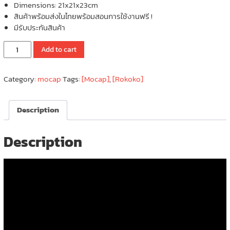
Dimensions: 21x21x23cm
สินค้าพร้อมส่งในไทยพร้อมสอนการใช้งานฟรี !
มีรับประกันสินค้า
Rokoko
Add to cart
COIL
PRO
Category:
mocap
Tags:
[Mocap]
,
[Rokoko]
|
Ai
สำหรับ
Description
ตรวจ
จับ
ความ
Description
เคลื่อนไหว
Motion
Capture
quantity