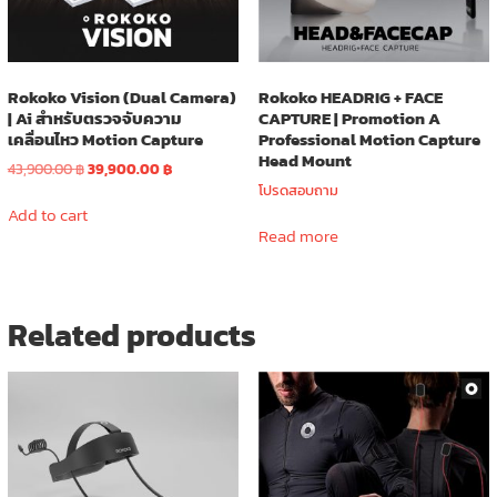
product
page
Rokoko Vision (Dual Camera)
Rokoko HEADRIG + FACE
| Ai สำหรับตรวจจับความ
CAPTURE | Promotion A
เคลื่อนไหว Motion Capture
Professional Motion Capture
Head Mount
Original
Current
43,900.00
฿
39,900.00
฿
price
price
โปรดสอบถาม
was:
is:
Add to cart
43,900.00 ฿.
39,900.00 ฿.
Read more
Related products