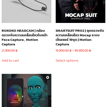
ROKOKO HEADCAM | กล้อง
SMARTSUIT PRO2 | ชุดตรวจจับ
ตรวจจับความเคลื่อนไหวใบหน้า
ความเคลื่อนไหว Mocap ระบบ
Face Capture , Motion
เซ็นเซอร์ 19จุด | Motion
Capture
Capture
Price
21,900.00
฿
19,900.00
฿
–
99,900.00
฿
range:
This
19,900.00 ฿
Add to cart
Select options
product
through
has
99,900.00 
multiple
variants.
The
options
may
be
chosen