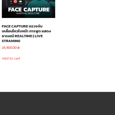
on
the
product
page
FACE CAPTURE ตรวจจับ
เคลื่อนไหวใบหน้า การพูด แสดง
อารมณ์ REALTIME | LIVE
STRAMING
26,900.00
฿
Add to cart