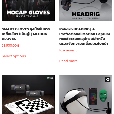
SMART GLOVES ถุงมือจับการ
Rokoko HEADRIG | A
เคลื่อนไหว (เป็นคู่) | MOTION
Professional Motion Capture
GLOVES
Head Mount อุปกรณ์สำหรับ
ตรวจจับความเคลื่อนไหวใบหน้า
59,900.00
฿
โปรดสอบถาม
This
Select options
product
Read more
has
multiple
variants.
The
options
may
be
chosen
on
the