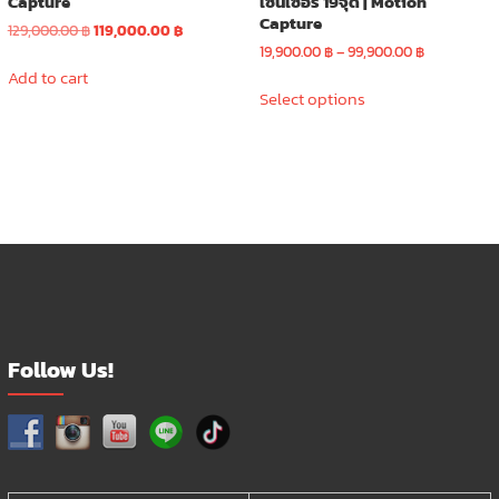
Capture
เซ็นเซอร์ 19จุด | Motion
Capture
Original
Current
129,000.00
฿
119,000.00
฿
price
price
Price
19,900.00
฿
–
99,900.00
฿
was:
is:
range:
Add to cart
This
129,000.00 ฿.
119,000.00 ฿.
19,900.00 ฿
Select options
product
through
has
99,900.00 
multiple
variants.
The
options
may
be
chosen
on
the
Follow Us!
product
page