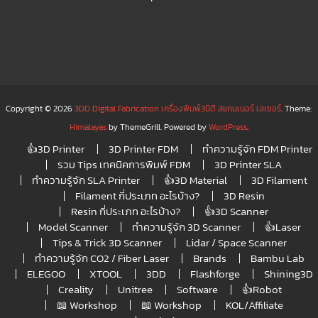
Copyright © 2026
3DD Digital Fabrication เครื่องพิมพ์3มิติ สแกนเนอร์ เลเซอร์
. Theme:
Himalayas
by ThemeGrill. Powered by
WordPress
.
👍3D Printer
3D Printer FDM
ทำความรู้จัก FDM Printer
รวม Tips เทคนิคการพิมพ์ FDM
3D Printer SLA
ทำความรู้จัก SLA Printer
👍3D Material
3D Filament
Filament กี่ประเภท อะไรบ้าง?
3D Resin
Resin กี่ประเภท อะไรบ้าง?
👍3D Scanner
Model Scanner
ทำความรู้จัก 3D Scanner
👍Laser
Tips & Trick 3D Scanner
Lidar / Space Scanner
ทำความรู้จัก CO2 / Fiber Laser
Brands
Bambu Lab
ELEGOO
XTOOL
3DD
Flashforge
Shining3D
Creality
Unitree
Software
👍Robot
📖 Workshop
📖 Workshop
KOL/Affiliate