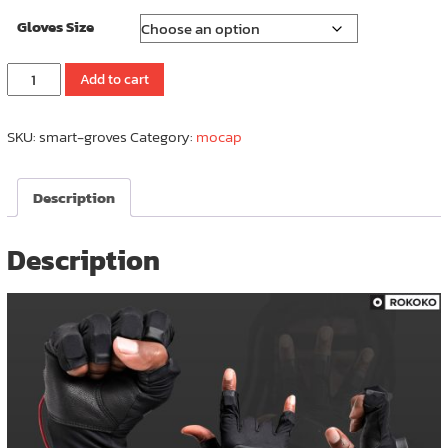
Gloves Size
SMART
Add to cart
GLOVES
ถุงมือ
SKU:
smart-groves
Category:
mocap
จับ
การ
เคลื่อนไหว
Description
(เป็น
คู่)
|
Description
MOTION
GLOVES
quantity