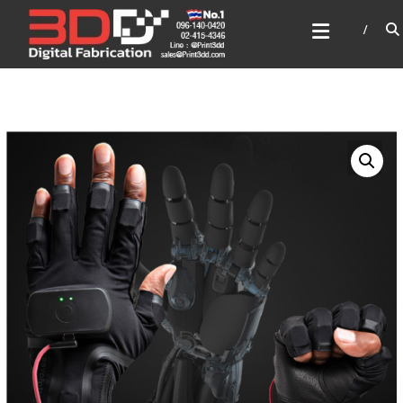
Skip
3DD DIGITAL FABRICATION
to
เครื่องพิมพ์3มิติ สแกนเนอร์
content
เลเซอร์
3DD Digital Fabrication 3D Printer | 3D Scanner |
Laser