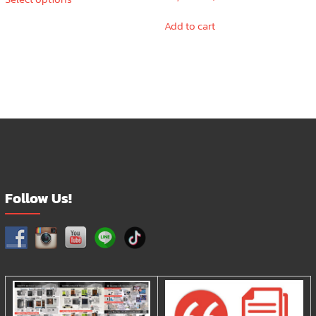
product
through
has
590.00 ฿
Add to cart
multiple
variants.
The
options
may
be
chosen
on
the
product
page
Follow Us!