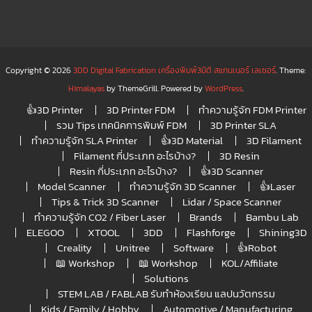
Copyright © 2026
3DD Digital Fabrication เครื่องพิมพ์3มิติ สแกนเนอร์ เลเซอร์
. Theme:
Himalayas
by ThemeGrill. Powered by
WordPress
.
👍3D Printer
3D Printer FDM
ทำความรู้จัก FDM Printer
รวม Tips เทคนิคการพิมพ์ FDM
3D Printer SLA
ทำความรู้จัก SLA Printer
👍3D Material
3D Filament
Filament กี่ประเภท อะไรบ้าง?
3D Resin
Resin กี่ประเภท อะไรบ้าง?
👍3D Scanner
Model Scanner
ทำความรู้จัก 3D Scanner
👍Laser
Tips & Trick 3D Scanner
Lidar / Space Scanner
ทำความรู้จัก CO2 / Fiber Laser
Brands
Bambu Lab
ELEGOO
XTOOL
3DD
Flashforge
Shining3D
Creality
Unitree
Software
👍Robot
📖 Workshop
📖 Workshop
KOL/Affiliate
Solutions
STEM LAB / FABLAB รับทำห้องเรียน แลปนวัตกรรม
Kids / Family / Hobby
Automotive / Manufacturing