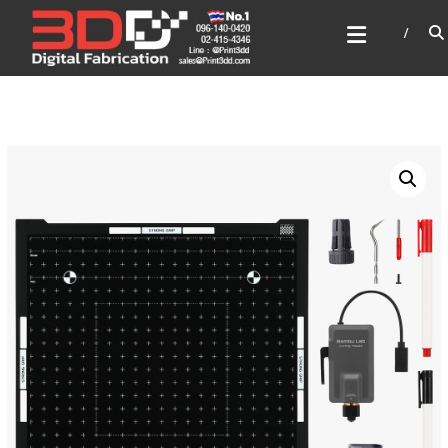
Skip
3DD DIGITAL FABRICATION
to
เครื่องพิมพ์3มิติ สแกนเนอร์
content
เลเซอร์
3DD Digital Fabrication 3D Printer | 3D Scanner |
Laser