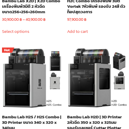
Bambu Lab X2D | X2D Combo
H2C Combo เครื่องพิมพ์ 3มิติ
เครื่องพิมพ์3มิติ 2 หัวฉีด
Vortek 7หัวพิมพ์ รองรับ 24สี ตัว
ขนาด256×256×260mm
ท็อปสุดวงการ
Price
30,900.00
฿
–
40,900.00
฿
97,900.00
฿
range:
This
30,900.00 ฿
Select options
Add to cart
product
through
has
40,900.00 ฿
multiple
Hot
variants.
The
options
may
be
chosen
on
the
product
page
Bambu Lab H2S / H2S Combo |
Bambu Lab H2D | 3D Printer
3D Printer ขนาด 340 x 320 x
2หัวฉีด 350 x 320 x 325มม
340มม
รองรับเลเซอร์ Cutter Plotter