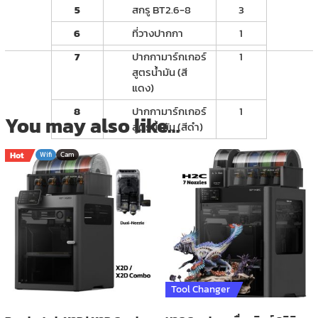
5
สกรู BT2.6-8
3
6
ที่วางปากกา
1
7
ปากกามาร์กเกอร์
1
สูตรน้ำมัน (สี
แดง)
8
ปากกามาร์กเกอร์
1
You may also like…
สูตรน้ำมัน (สีดำ)
Hot
Wifi
Cam
Tool Changer