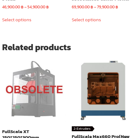
Price
Price
46,900.00
฿
–
54,900.00
฿
69,900.00
฿
–
79,900.00
฿
range:
range:
This
This
46,900.00 ฿
69,900.00 
Select options
Select options
product
product
through
through
has
has
54,900.00 ฿
79,900.00 
multiple
multiple
variants.
variants.
Related products
The
The
options
options
may
may
be
be
chosen
chosen
on
on
the
the
product
product
page
page
2-Extruders
FullScale XT
FullScale Max660 Pro(New
250*250*300mm