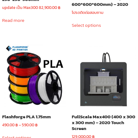
600*600*600mm) – 2020
update เป็น Max300
82,900.00
฿
โปรดติดต่อสอบถาม
Read more
This
Select options
product
has
multiple
variants.
The
options
may
be
chosen
on
the
product
page
Flashforge PLA 1.75mm
FullScale Max400 (400 x 300
x 300 mm) – 2020 Touch
Price
490.00
฿
–
590.00
฿
Screen
range:
This
490.00 ฿
129,000.00
฿
Select options