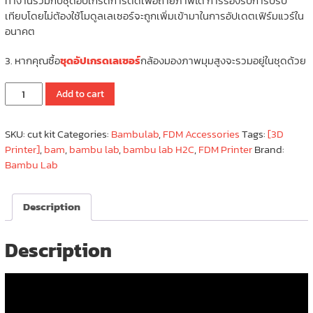
ทำงานร่วมกับชุดอัปเกรดการตัดเพื่อถ่ายภาพได้ การรองรับการปรับ
เทียบโดยไม่ต้องใช้โมดูลเลเซอร์จะถูกเพิ่มเข้ามาในการอัปเดตเฟิร์มแวร์ใน
อนาคต
3. หากคุณซื้อ
ชุดอัปเกรดเลเซอร์
กล้องมองภาพมุมสูงจะรวมอยู่ในชุดด้วย
Cutting
Add to cart
Upgrade
Kit
SKU:
cut kit
Categories:
Bambulab
,
FDM Accessories
Tags:
[3D
-
Printer]
,
bam
,
bambu lab
,
bambu lab H2C
,
FDM Printer
Brand:
H2
Bambu Lab
Series/A2L
ชุด
หัว
Description
ตัด
และ
ที่
Description
จับ
ปากกา
พร้อม
แผ่น