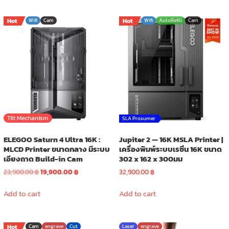
has
has
40,900.00 ฿
54,900.00 
multiple
multiple
Hot
Wifi
Cam
Hot
Wifi
AutoRefill
Cam
variants.
variants.
The
The
options
options
may
may
be
be
chosen
chosen
on
on
the
the
product
product
Tilt Mechanism
SLA Prosumer
page
page
ELEGOO Saturn 4 Ultra 16K :
Jupiter 2 — 16K MSLA Printer |
MLCD Printer ขนาดกลาง มีระบบ
เครื่องพิมพ์ระบบเรซิ่น 16K ขนาด
เอียงถาด Build-in Cam
302 x 162 x 300มม
Original
Current
23,900.00
฿
19,900.00
฿
32,900.00
฿
price
price
was:
is:
Add to cart
Add to cart
23,900.00 ฿.
19,900.00 ฿.
Hot
Cam
engrave
Cut
Laser
engrave