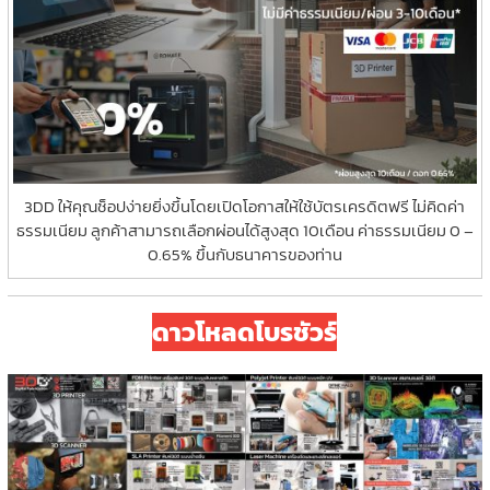
on
the
product
page
3DD ให้คุณช็อปง่ายยิ่งขึ้นโดยเปิดโอกาสให้ใช้บัตรเครดิตฟรี ไม่คิดค่า
ธรรมเนียม ลูกค้าสามารถเลือกผ่อนได้สูงสุด 10เดือน ค่าธรรมเนียม 0 –
0.65% ขึ้นกับธนาคารของท่าน
ดาวโหลดโบรชัวร์