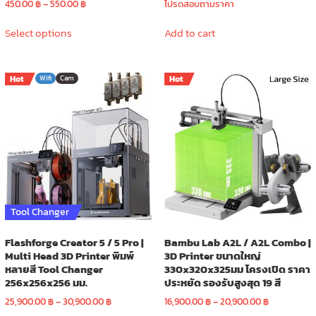
Price
450.00
฿
–
550.00
฿
โปรดสอบถามราคา
range:
This
450.00 ฿
Select options
Add to cart
product
through
has
550.00 ฿
multiple
Hot
Wifi
Cam
Hot
variants.
The
options
may
be
chosen
on
the
product
Tool Changer
page
Flashforge Creator 5 / 5 Pro |
Bambu Lab A2L / A2L Combo |
Multi Head 3D Printer พิมพ์
3D Printer ขนาดใหญ่
หลายสี Tool Changer
330x320x325มม โครงเปิด ราคา
256x256x256 มม.
ประหยัด รองรับสูงสุด 19 สี
Price
Price
25,900.00
฿
–
30,900.00
฿
16,900.00
฿
–
20,900.00
฿
range:
range: