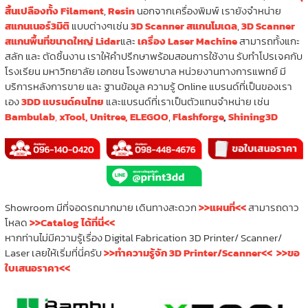
สิ้นเปลืองทั้ง Filament
,
Resin
นอกจากเครื่องพิมพ์ เรายังจำหน่าย
สแกนเนอร์3มิติ
แบบต่างๆเช่น
3D Scanner สแกนโมเดล
,
3D Scanner
สแกนพื้นที่ขนาดใหญ่ Lidar
และ
เครื่อง Laser Machine
สามารถทั้งแกะ
สลัก และ ตัดชิ้นงาน เราให้คำปรึกษาพร้อมสอนการใช้งาน รับทำโปรเจคกับ
โรงเรียน มหาวิทยาลัย เอกชน โรงพยาบาล หน่วยงานทางการแพทย์ มี
บริการหลังการขาย และ ฐานข้อมูล ความรู้ Online แบรนด์ที่เป็นของเรา
เอง
3DD แบรนด์คนไทย
และแบรนด์ที่เราเป็นตัวแทนจำหน่าย เช่น
Bambulab
,
xTool,
Unitree,
ELEGOO
,
Flashforge
,
Shining3D
Showroom มีที่จอดรถมากมาย เดินทางสะดวก
>>แผนที่<<
สามารถดาว
โหลด
>>Catalog ได้ที่นี่<<
หากท่านไม่มีความรู้เรื่อง Digital Fabrication 3D Printer/ Scanner/
Laser เลยให้เริ่มที่นี่ครับ
>>ทำความรู้จัก 3D Printer/Scanner<<
>>ขอ
ใบเสนอราคา<<