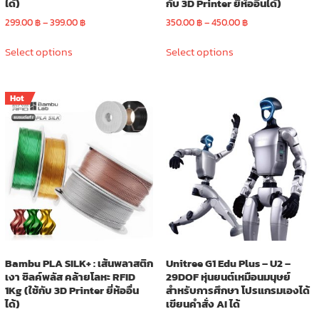
ได้)
กับ 3D Printer ยี่ห้ออื่นได้)
Price
Price
299.00
฿
–
399.00
฿
350.00
฿
–
450.00
฿
range:
range:
This
This
299.00 ฿
350.00 ฿
Select options
Select options
product
product
through
through
has
has
399.00 ฿
450.00 ฿
multiple
multiple
Hot
variants.
variants.
The
The
options
options
may
may
be
be
chosen
chosen
on
on
the
the
product
product
page
page
Bambu PLA SILK+ : เส้นพลาสติก
Unitree G1 Edu Plus – U2 –
เงา ซิลค์พลัส คล้ายโลหะ RFID
29DOF หุ่นยนต์เหมือนมนุษย์
1Kg (ใช้กับ 3D Printer ยี่ห้ออื่น
สำหรับการศึกษา โปรแกรมเองได้
ได้)
เขียนคำสั่ง AI ได้