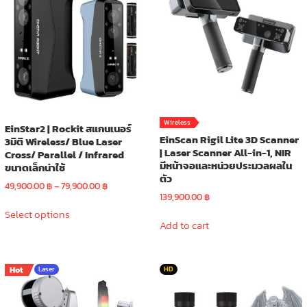
options
may
be
chosen
on
the
product
page
Wireless
EinStar2 | Rockit สแกนเนอร์
EinScan Rigil Lite 3D Scanner
3มิติ Wireless/ Blue Laser
| Laser Scanner All-in-1, NIR
Cross/ Parallel / Infrared
มีหน้าจอและหน่วยประมวลผลใน
ขนาดเล็กน่าใช้
ตัว
Price
49,900.00
฿
–
79,900.00
฿
139,900.00
฿
range:
This
49,900.00 ฿
Select options
product
Add to cart
through
has
79,900.00 ฿
multiple
variants.
Hot
Laser
HD
The
options