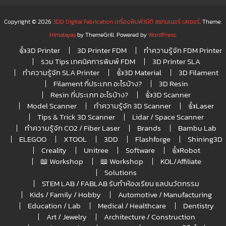
Copyright © 2026
3DD Digital Fabrication เครื่องพิมพ์3มิติ สแกนเนอร์ เลเซอร์
. Theme:
Himalayas
by ThemeGrill. Powered by
WordPress
.
👍3D Printer
3D Printer FDM
ทำความรู้จัก FDM Printer
รวม Tips เทคนิคการพิมพ์ FDM
3D Printer SLA
ทำความรู้จัก SLA Printer
👍3D Material
3D Filament
Filament กี่ประเภท อะไรบ้าง?
3D Resin
Resin กี่ประเภท อะไรบ้าง?
👍3D Scanner
Model Scanner
ทำความรู้จัก 3D Scanner
👍Laser
Tips & Trick 3D Scanner
Lidar / Space Scanner
ทำความรู้จัก CO2 / Fiber Laser
Brands
Bambu Lab
ELEGOO
XTOOL
3DD
Flashforge
Shining3D
Creality
Unitree
Software
👍Robot
📖 Workshop
📖 Workshop
KOL/Affiliate
Solutions
STEM LAB / FABLAB รับทำห้องเรียน แลปนวัตกรรม
Kids / Family / Hobby
Automotive / Manufacturing
Education / Lab
Medical / Healthcare
Dentistry
Art / Jewelry
Architecture / Construction