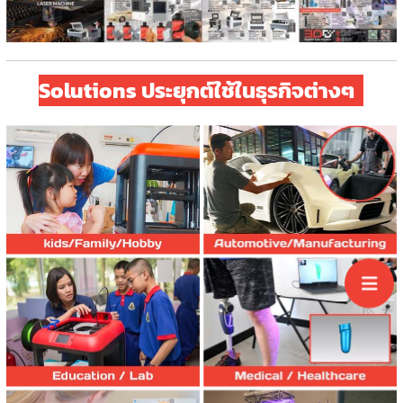
Automotive /
Aerospace /
Manufacturing
Solutions ประยุกต์ใช้ในธุรกิจต่างๆ
Solutions
Medical /
Healthcare
Solutions
Art / Jewelry /
Design Solution