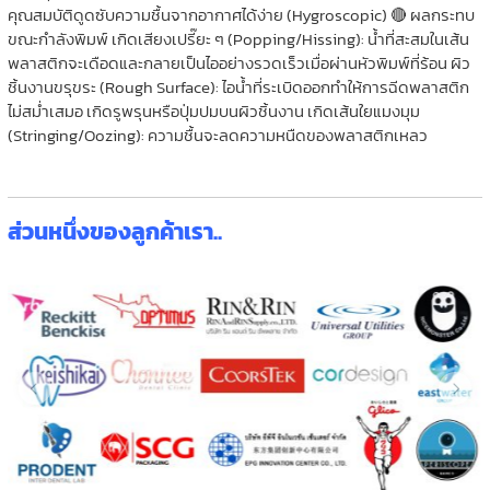
คุณสมบัติดูดซับความชื้นจากอากาศได้ง่าย (Hygroscopic) 🔴 ผลกระทบ
ขณะกำลังพิมพ์ เกิดเสียงเปรี๊ยะ ๆ (Popping/Hissing): น้ำที่สะสมในเส้น
พลาสติกจะเดือดและกลายเป็นไออย่างรวดเร็วเมื่อผ่านหัวพิมพ์ที่ร้อน ผิว
ชิ้นงานขรุขระ (Rough Surface): ไอน้ำที่ระเบิดออกทำให้การฉีดพลาสติก
ไม่สม่ำเสมอ เกิดรูพรุนหรือปุ่มปมบนผิวชิ้นงาน เกิดเส้นใยแมงมุม
(Stringing/Oozing): ความชื้นจะลดความหนืดของพลาสติกเหลว
ส่วนหนึ่งของลูกค้าเรา..