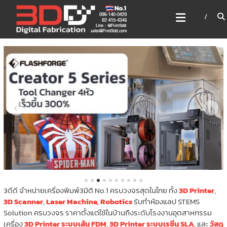
Skip
3DD DIGITAL FABRICATION
to
เครื่องพิมพ์3มิติ สแกนเนอร์
content
เลเซอร์
3DD Digital Fabrication 3D Printer | 3D Scanner |
Laser
3ดีดี จำหน่ายเครื่องพิมพ์3มิติ No.1 ครบวงจรสุดในไทย ทั้ง
3D Printer
,
3D Scanner
,
Laser Machine,
Robotics
รับทำห้องแลป STEMS
Solution ครบวงจร ราคาตั้งแต่ใช้ในบ้านถึงระดับโรงงานอุตสาหกรรม
เครื่อง
3D Printer ระบบเส้น FDM
,
3D Printer ระบบเรซิ่น SLA
, และ
วัสดุ