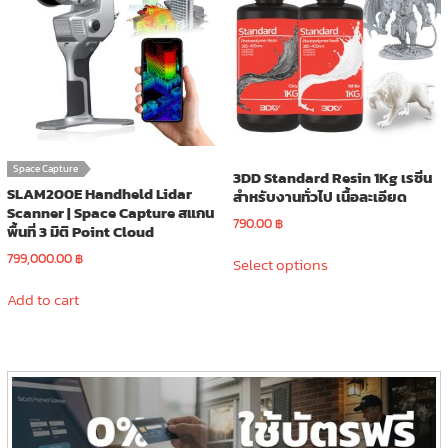
may
be
chosen
on
the
product
page
Space Capture
3DD Standard Resin 1Kg เรซิ่น
SLAM200E Handheld Lidar
สำหรับงานทั่วไป เนื้อละเอียด
Scanner | Space Capture สแกน
790.00
฿
พื้นที่ 3 มิติ Point Cloud
This
799,000.00
฿
Select options
product
has
Add to cart
multiple
variants.
The
options
may
be
chosen