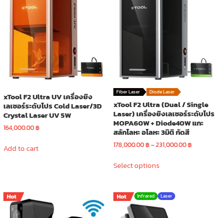
Fiber Laser
Diode Laser
xTool F2 Ultra UV เครื่องยิง
xTool F2 Ultra (Dual / Single
เลเซอร์ระดับโปร Cold Laser/3D
Laser) เครื่องยิงเลเซอร์ระดับโปร
Crystal Laser UV 5W
MOPA60W + Diode40W แกะ
164,000.00
฿
สลักโลหะ อโลหะ 3มิติ กัดสี
Price
178,000.00
฿
–
231,000.00
฿
Add to cart
range:
This
178,000.
Select options
product
through
has
231,000.
multiple
Hot
Hot
Infrared
Laser
variants.
The