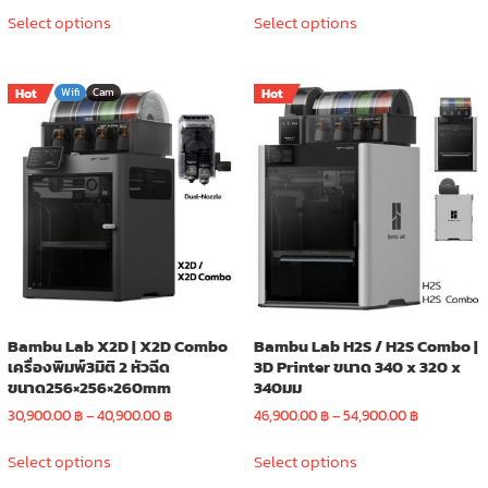
This
This
25,900.00 ฿
16,900.00 ฿
Select options
Select options
product
product
through
through
has
has
30,900.00 ฿
20,900.00 
multiple
multiple
Hot
Wifi
Cam
Hot
variants.
variants.
The
The
options
options
may
may
be
be
chosen
chosen
on
on
the
the
product
product
page
page
Bambu Lab X2D | X2D Combo
Bambu Lab H2S / H2S Combo |
เครื่องพิมพ์3มิติ 2 หัวฉีด
3D Printer ขนาด 340 x 320 x
ขนาด256×256×260mm
340มม
Price
Price
30,900.00
฿
–
40,900.00
฿
46,900.00
฿
–
54,900.00
฿
range:
range:
This
This
30,900.00 ฿
46,900.00 
Select options
Select options
product
product
through
through