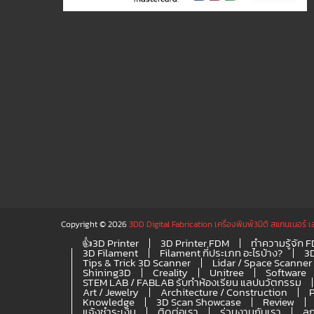
Copyright © 2026
3DD Digital Fabrication เครื่องพิมพ์3มิติ สแกนเนอร์ เ
👍3D Printer
3D Printer FDM
ทำความรู้จัก 
3D Filament
Filament กี่ประเภท อะไรบ้าง?
3
Tips & Trick 3D Scanner
Lidar / Space Scanner
Shining3D
Creality
Unitree
Software
STEM LAB / FABLAB รับทำห้องเรียน แลปนวัตกรรม
Art / Jewelry
Architecture / Construction
Knowledge
3D Scan Showcase
Review
แจ้งชำระเงิน
ติดต่อเรา
ร่วมงานกับเรา
ลู