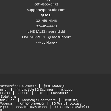
091-805-5472
support@print3dd.com
ธุรการ :
02-415-4346
02-415-4470
LINE SALES :
@print3dd
LINE SUPPORT :
@3ddsupport
>>Map Here<<
ำความรู้จัก SLA Printer
👍3D Material
anner
ทำความรู้จัก 3D Scanner
👍Laser
LEGOO
XTOOL
3DD
Flashforge
Solutions
ion / Lab
Medical / Healthcare
Dentistry
Webinar
บทความทั้งหมด
3D Print Showcase
ing<<
>>ขอใบเสนอราคา<<
>>ดาวโหลด โบรชัวร์<<
 ฿