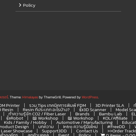
Policy
ลเซอร์
. Theme:
Himalayas
by ThemeGrill. Powered by
WordPress
.
FDM Printer
รวม Tips เทคนิคการพิมพ์ FDM
3D Printer SLA
ท
D Resin
Resin กี่ประเภท อะไรบ้าง?
👍3D Scanner
Model Sc
ทำความรู้จัก CO2 / Fiber Laser
Brands
Bambu Lab
E
👍Robot
📖 Workshop
📖 Workshop
KOL/Affiliate
Kids / Family / Hobby
Automotive / Manufacturing
Educat
Product Design
บทความ
Intro ความรู้มือใหม่
#FreeDD
Laser Showcase
Support3DD
Contact Us
>>Order Track
กค้าองค์กร
ลูกค้าบุคคล
Event
Policy
0 items
0.00