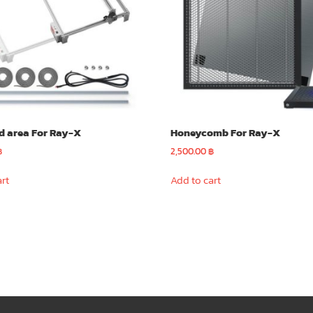
d area For Ray-X
Honeycomb For Ray-X
฿
2,500.00
฿
art
Add to cart