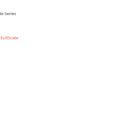
ale Series
:
FullScale