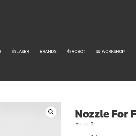
R
👍LASER
BRANDS
👍ROBOT
📖 WORKSHOP
Nozzle For F
750.00
฿