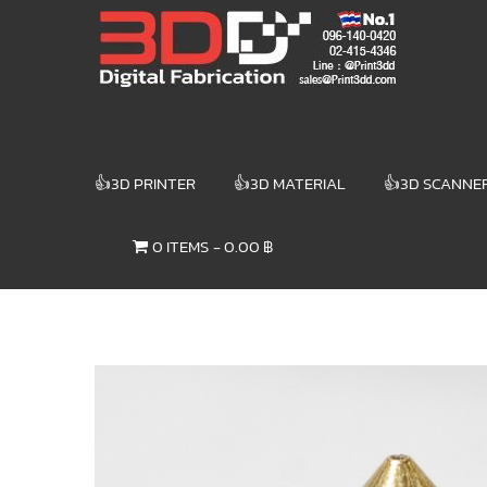
Skip
3DD DIGITAL
to
content
FABRICATION
เครื่องพิมพ์3มิติ
สแกนเนอร์
เลเซอร์
👍3D PRINTER
👍3D MATERIAL
👍3D SCANNE
3DD Digital
Fabrication
0 ITEMS
0.00 ฿
3D Printer |
3D Scanner
| Laser