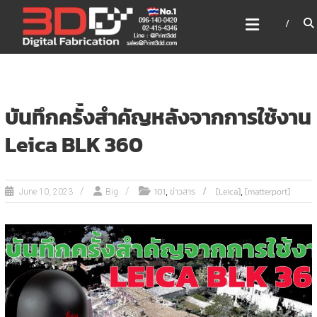
Skip
3DD DIGITAL FABRICATION
to
เครื่องพิมพ์3มิติ สแกนเนอร์
content
เลเซอร์
3DD Digital Fabrication 3D Printer | 3D Scanner |
Laser
บันทึกครั้งสำคัญหลังจากการใช้งาน
Leica BLK 360
,
,
101
ข่าวสาร
[Leica]
[matterport]
June 10, 2023
Big