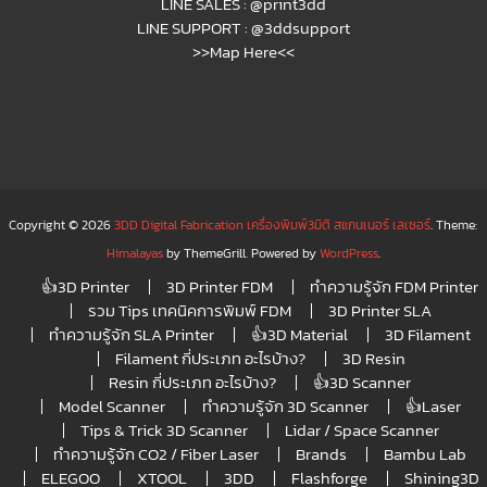
LINE SALES :
@print3dd
LINE SUPPORT :
@3ddsupport
>>Map Here<<
Copyright © 2026
3DD Digital Fabrication เครื่องพิมพ์3มิติ สแกนเนอร์ เลเซอร์
. Theme:
Himalayas
by ThemeGrill. Powered by
WordPress
.
👍3D Printer
3D Printer FDM
ทำความรู้จัก FDM Printer
รวม Tips เทคนิคการพิมพ์ FDM
3D Printer SLA
ทำความรู้จัก SLA Printer
👍3D Material
3D Filament
Filament กี่ประเภท อะไรบ้าง?
3D Resin
Resin กี่ประเภท อะไรบ้าง?
👍3D Scanner
Model Scanner
ทำความรู้จัก 3D Scanner
👍Laser
Tips & Trick 3D Scanner
Lidar / Space Scanner
ทำความรู้จัก CO2 / Fiber Laser
Brands
Bambu Lab
ELEGOO
XTOOL
3DD
Flashforge
Shining3D