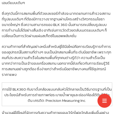
เอนด์แบบเดิมๆ
ซึ่งทุกวันนี้การสแกนพื้นที่ด้วยเลเซอร์กำลังจะมาทดแทนการสำรวจสถาน
ที่รูปแบบเดิมๆ ที่ต้องมีการวางรากฐานผ่านโครงสร้างวิศวกรรมโยธา
ขนาดใหญ่ๆ ซึ่งความสามารถของ BLK 360 นั้นสามารถเปลี่ยนรูปแบบ
การทำงานไปได้อย่างสิ้นเชิง อาทิเช่นการวัดด้วยตลับเมตรแบบเดิมๆ ก็
เปลี่ยนเป็นการวัดผ่านแผ่นสเก็ตซ์ในแอพพลิเคชั่น
ความท้าทายที่สำคัญอย่างหนึ่งสำหรับผู้ใช้มือใหม่คือการเรียนรู้การทำการ
ของอุปกรณ์ในสถานที่ต่างๆ จนเป็นนักสแกนพื้นที่ระดับมืออาชีพ เพราะทุก
คนที่ประสบความสำเร็จในสแกนพื้นที่ทุกคนต่างรู้ดีว่า ความสำเร็จเป็น
มากกว่าการเป็นเจ้าของเครื่องสแกน นอกจากนี้ยังเกี่ยวกับการเรียนรู้วิธี
การสแกนอย่างถูกต้อง ซึ่งง่ายกว่าสำหรับมืออาชีพบางคนที่ใช้อุปกรณ์
ราคาแพง
การใช้ BLK360 กับขาตั้งกล้องแบบกลับหัวได้กลายเป็นวิธีมาตรฐานที่เป็น
ประโยชน์สำหรับการถ่ายภาพท่อระบายน้ำพายุและช่อง/ห้องใต้ดินใต้ผิว
ดิน เครดิต: Precision Measuring Inc.
จำนวนผู้ใช้ใหม่ที่จัดการกับความท้าทายของเวิร์กโฟลว์กลับเพิ่มขึ้นอย่าง