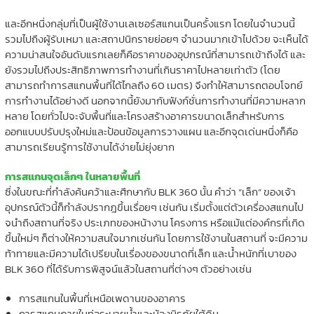
และอีกหนึ่งกลุ่มที่เป็นผู้ใช้งานเลเซอร์สแกนเป็นครั้งแรก โดยในจำนวนนี้
รวมไปถึงผู้รับเหมา และสถาปนิกรายย่อยๆ จำนวนมากเข้าไปด้วย จะเห็นได้
ความน่าสนใจอันดับแรกเลยก็คือราคาของอุปกรณ์ที่สามารถเข้าถึงได้ และ
ยังรวมไปถึงประสิทธิภาพการทำงานที่เกินราคาไปหลายเท่าตัว (โดย
สามารถทำการสแกนพื้นที่ได้ไกลถึง 60 เมตร) จึงทำให้สามารถตอบโจทย์
การทำงานได้อย่างดี นอกจากนี้ยังมากับฟังก์ชั่นการทำงานที่มีความหลาก
หลาย โดยทั่วไปจะจับพื้นที่และโครงสร้างอาคารขนาดเล็กสำหรับการ
ออกแบบปรับปรุงใหม่และป้อนข้อมูลการวางแผน และอีกจุดเด่นหนึ่งก็คือ
สามารถเรียนรู้การใช้งานได้ง่ายไม่ยุ่งยาก
การสแกนจุดเล็กๆ ในหลายพื้นที่
ซึ่งในขณะที่กำลังค้นคว้าและศึกษากับ BLK 360 นั้น คำว่า “เล็ก” ของเจ้า
อุปกรณ์ตัวนี้ก็กำลังปรากฎขึ้นเรื่อยๆ เช่นกัน เริ่มตั้งแต่ตัวเครื่องสแกนไป
จนำถึงสถานที่จริง ประเภทของหน้างาน โครงการ หรือแม้แต่องค์กรที่เกิด
ขึ้นใหม่ๆ ก็ต่างให้ความสนใจมากเช่นกัน โดยการใช้งานในสถานที่ จะมีความ
ท้าทายและมีความได้เปรียบในเรื่องของขนาดที่เล็ก และน้ำหนักที่เบาของ
BLK 360 ที่ได้รับการพิสูจน์แล้วในสถานที่ต่างๆ ตัวอย่างเช่น
การสแกนในพื้นที่เหนือเพดานของอาคาร
การสแกนภายในท่อระบายน้ำและห้องนิรภัยใต้ดิน