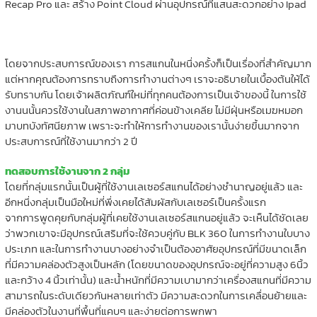
Recap Pro และ สร้าง Point Cloud ผ่านอุปกรณ์ที่แสนสะดวกอย่าง Ipad
โดยจากประสบการณ์ของเรา การสแกนในหนึ่งครั้งก็เป็นเรื่องที่สำคัญมาก
แต่หากคุณต้องการทราบถึงการทำงานต่างๆ เราจะอธิบายในเบื้องต้นให้ได้
รับทราบกัน โดยเจ้าผลิตภัณฑ์ใหม่ที่ทุกคนต้องการเป็นเจ้าของนี้ ในการใช้
งานนนั้นควรใช้งานในสภาพอากาศที่ค่อนข้างเคลีย ไม่มีฝุ่นหรือเมฆหมอก
มาบทบังทัศนียภาพ เพราะจะทำให้การทำงานของเรานั้นง่ายขึ้นมากจาก
ประสบการณ์ที่ใช้งานมากว่า 2 ปี
ทดสอบการใช้งานจาก 2 กลุ่ม
โดยที่กลุ่มแรกนั้นเป็นผู้ที่ใช้งานเลเซอร์สแกนได้อย่างชำนาญอยู่แล้ว และ
อีกหนึ่งกลุ่มเป็นมือใหม่ที่พึ่งเคยได้สัมผัสกับเลเซอร์เป็นครั้งแรก
จากการพูดคุยกับกลุ่มผู้ที่เคยใช้งานเลเซอร์สแกนอยู่แล้ว จะเห็นได้ชัดเลย
ว่าพวกเขาจะมีอุปกรณ์เสริมที่จะใช้ควบคู่กับ BLK 360 ในการทำงานใบบาง
ประเภท และในการทำงานบางอย่างจำเป็นต้องอาศัยอุปกรณ์ที่มีขนาดเล็ก
ที่มีความคล่องตัวสูงเป็นหลัก (โดยขนาดของอุปกรณ์จะอยู่ที่ความสูง 6นิ้ว
และกว้าง 4 นิ้วเท่านั้น) และน้ำหนักที่มีความเบามากว่าเครื่องสแกนที่มีความ
สามารถในระดับเดียวกันหลายเท่าตัว มีความสะดวกในการเคลื่อนย้ายและ
มีคล่องตัวในงานที่พื้นที่แคบๆ และง่ายต่อการพกพา